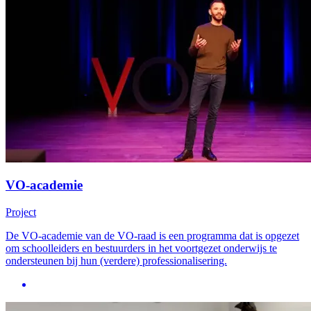
VO-academie
Project
De VO-academie van de VO-raad is een programma dat is opgezet
om schoolleiders en bestuurders in het voortgezet onderwijs te
ondersteunen bij hun (verdere) professionalisering.