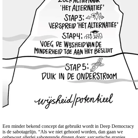
Een minder bekend concept dat gebruikt wordt in Deep Democracy
is de sabotagelijn. “Als we niet gehoord worden, dan gaan we
onbewust allerlei saboterende dingen doen: sarcastische grapjes