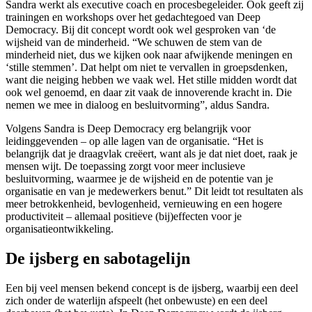
Sandra werkt als executive coach en procesbegeleider. Ook geeft zij
trainingen en workshops over het gedachtegoed van Deep
Democracy. Bij dit concept wordt ook wel gesproken van ‘de
wijsheid van de minderheid. “We schuwen de stem van de
minderheid niet, dus we kijken ook naar afwijkende meningen en
‘stille stemmen’. Dat helpt om niet te vervallen in groepsdenken,
want die neiging hebben we vaak wel. Het stille midden wordt dat
ook wel genoemd, en daar zit vaak de innoverende kracht in. Die
nemen we mee in dialoog en besluitvorming”, aldus Sandra.
Volgens Sandra is Deep Democracy erg belangrijk voor
leidinggevenden – op alle lagen van de organisatie. “Het is
belangrijk dat je draagvlak creëert, want als je dat niet doet, raak je
mensen wijt. De toepassing zorgt voor meer inclusieve
besluitvorming, waarmee je de wijsheid en de potentie van je
organisatie en van je medewerkers benut.” Dit leidt tot resultaten als
meer betrokkenheid, bevlogenheid, vernieuwing en een hogere
productiviteit – allemaal positieve (bij)effecten voor je
organisatieontwikkeling.
De ijsberg en sabotagelijn
Een bij veel mensen bekend concept is de ijsberg, waarbij een deel
zich onder de waterlijn afspeelt (het onbewuste) en een deel