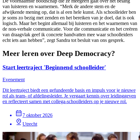
De voornaamste boodschap die ze meegeeft gaat over het belang
van luisteren en waarnemen. “Merk de andere stem en de
afwijkende mening op, dat is al een hele kunst. Als schoolleider ben
je soms zo bezig met zenden en het bereiken van je doel, dat is ook
logisch. Maar het begint allemaal bij luisteren en het waarnemen van
de non-verbale communicatie. Voor die communicatie en het creëren
van draagvlak geef ik concrete handvatten mee waar schoolleiders
echt iets aan hebben”, zegt Sandra tot besluit van ons gesprek.
Meer leren over Deep Democracy?
Start leertraject 'Beginnend schoolleider'
Evenement
Dit leertraject biedt een gefundeerde basis en impuls voor je nieuwe
rol als team- of afdelingsleider. Je vergaart kennis over leidinggeven
en reflecteert samen met collega-schoolleiders op je nieuwe rol.
7 oktober 2026
Utrecht