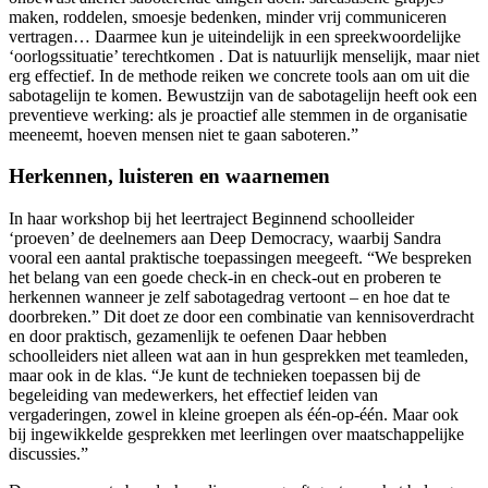
maken, roddelen, smoesje bedenken, minder vrij communiceren
vertragen… Daarmee kun je uiteindelijk in een spreekwoordelijke
‘oorlogssituatie’ terechtkomen . Dat is natuurlijk menselijk, maar niet
erg effectief. In de methode reiken we concrete tools aan om uit die
sabotagelijn te komen. Bewustzijn van de sabotagelijn heeft ook een
preventieve werking: als je proactief alle stemmen in de organisatie
meeneemt, hoeven mensen niet te gaan saboteren.”
Herkennen, luisteren en waarnemen
In haar workshop bij het leertraject Beginnend schoolleider
‘proeven’ de deelnemers aan Deep Democracy, waarbij Sandra
vooral een aantal praktische toepassingen meegeeft. “We bespreken
het belang van een goede check-in en check-out en proberen te
herkennen wanneer je zelf sabotagedrag vertoont – en hoe dat te
doorbreken.” Dit doet ze door een combinatie van kennisoverdracht
en door praktisch, gezamenlijk te oefenen Daar hebben
schoolleiders niet alleen wat aan in hun gesprekken met teamleden,
maar ook in de klas. “Je kunt de technieken toepassen bij de
begeleiding van medewerkers, het effectief leiden van
vergaderingen, zowel in kleine groepen als één-op-één. Maar ook
bij ingewikkelde gesprekken met leerlingen over maatschappelijke
discussies.”