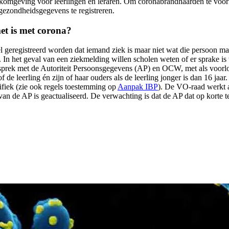
werkomgeving voor leerlingen en leraren. Om coronabrandhaarden te voo
gezondheidsgegevens te registreren.
et is met corona?
eregistreerd worden dat iemand ziek is maar niet wat die persoon manke
 In het geval van een ziekmelding willen scholen weten of er sprake is
prek met de Autoriteit Persoonsgegevens (AP) en OCW, met als voorlopi
 de leerling én zijn of haar ouders als de leerling jonger is dan 16 ja
cifiek (zie ook regels toestemming op
Aanpak IBP
). De VO-raad werkt 
an de AP is geactualiseerd. De verwachting is dat de AP dat op korte t