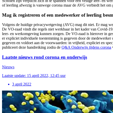
Scholen zijn verplicht zich in te spannen voor een veilige leer- en 
of leerling afwezig is vanwege corona maar de AVG verbiedt het om 
Mag ik registreren of een medewerker of leerling besm
Volgens de huidige privacywetgeving (AVG) mag dit niet. Er mag wel g
De VO-raad vindt die regels niet werkbaar in het kader van Covid-19.
leer- en werkomgeving kunnen zorgen. De VO-raad is hierover in ges
er expliciet individuele toestemming is gegeven door de medewerker of
gegeven en voldoet aan de voorwaarden: in vrijheid, expliciet en spe
publiceert deze handreiking zodra de
Q&A Onderwijs tijdens corona
v
Laatste nieuws rond corona en onderwijs
Nieuws
Laatste update: 15 april 2022, 12:45 uur
3 april 2022