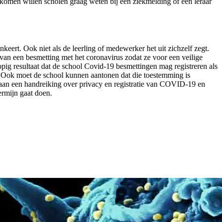
rkomen willen scholen graag weten bij een ziekmelding of een leraar
ert. Ook niet als de leerling of medewerker het uit zichzelf zegt.
 van een besmetting met het coronavirus zodat ze voor een veilige
g resultaat dat de school Covid-19 besmettingen mag registreren als
ar. Ook moet de school kunnen aantonen dat die toestemming is
aan een handreiking over privacy en registratie van COVID-19 en
ermijn gaat doen.