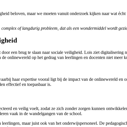
iligheid beloven, maar we moeten vanuit onderzoek kijken naar wat écht
een complex of langdurig probleem, dat als een wondermiddel wordt gezi
igheid
oor een brug te slaan naar sociale veiligheid. Lois ziet digitalisering n
n de onlinewereld op het gedrag van leerlingen en docenten niet meer k
aarbij haar expertise vooral ligt bij de impact van de onlinewereld en 
en effectief en toepasbaar is.
specteerd en veilig voelt, zodat ze zich zonder zorgen kunnen ontwikkel
caleren vaak in de wandelgangen van de school.
an leerlingen, maar juist ook van het onderwijspersoneel. De pedagogisch