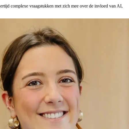
ijkertijd complexe vraagstukken met zich mee over de invloed van AI,