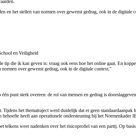
waarden.
n en het stellen van normen over gewenst gedrag, ook in de digitale c
School en Veiligheid
e tip die ik kan geven is: vraag ook eens hoe het online gaat. En koppe
 normen over gewenst gedrag, ook in de digitale context."
één punt sterk overeen: de rol van mensen en gedrag is doorslaggevend.
ijdens het thematraject werd duidelijk dat er geen standaardaanpak best
behoefte heeft aan operationele ondersteuning bij het Normenkader IBP,
moet telkens weer nadenken over het risicoprofiel van een partij. Op bas