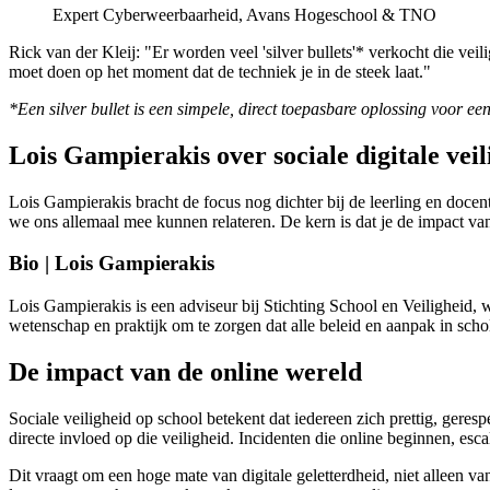
Expert Cyberweerbaarheid, Avans Hogeschool & TNO
Rick van der Kleij: "Er worden veel 'silver bullets'* verkocht die ve
moet doen op het moment dat de techniek je in de steek laat."
*Een silver bullet is een simpele, direct toepasbare oplossing voor 
Lois Gampierakis over sociale digitale veil
Lois Gampierakis bracht de focus nog dichter bij de leerling en docent d
we ons allemaal mee kunnen relateren. De kern is dat je de impact va
Bio | Lois Gampierakis
Lois Gampierakis is een adviseur bij Stichting School en Veiligheid, w
wetenschap en praktijk om te zorgen dat alle beleid en aanpak in schol
De impact van de online wereld
Sociale veiligheid op school betekent dat iedereen zich prettig, gere
directe invloed op die veiligheid. Incidenten die online beginnen, es
Dit vraagt om een hoge mate van digitale geletterdheid, niet alleen v