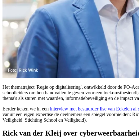
Het thematraject 'Regie op digitalisering', ontwikkeld door de PO-Ac
schoolleiders om hen handvatten te geven voor een toekomstbestendige
thema's als sturen met waarden, informatiebeveiliging en de impact va
Eerder keken we in een
interview met bestuurder Ilse van Eekelen a
vanuit een eigen expertise de deelnemers een spiegel voorhielden:
Veiligheid, Stichting School en Veiligheid).
Rick van der Kleij over cyberweerbaarhei