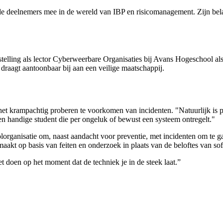
am de deelnemers mee in de wereld van IBP en risicomanagement. Zijn b
anstelling als lector Cyberweerbare Organisaties bij Avans Hogeschool a
n draagt aantoonbaar bij aan een veilige maatschappij.
het krampachtig proberen te voorkomen van incidenten. "Natuurlijk is pre
een handige student die per ongeluk of bewust een systeem ontregelt."
ganisatie om, naast aandacht voor preventie, met incidenten om te gaan
akt op basis van feiten en onderzoek in plaats van de beloftes van sof
t doen op het moment dat de techniek je in de steek laat.”