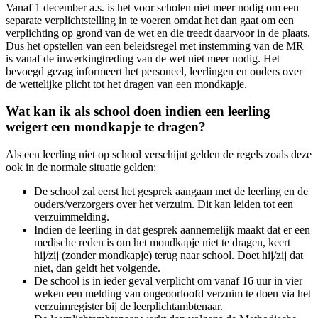
Vanaf 1 december a.s. is het voor scholen niet meer nodig om een
separate verplichtstelling in te voeren omdat het dan gaat om een
verplichting op grond van de wet en die treedt daarvoor in de plaats.
Dus het opstellen van een beleidsregel met instemming van de MR
is vanaf de inwerkingtreding van de wet niet meer nodig. Het
bevoegd gezag informeert het personeel, leerlingen en ouders over
de wettelijke plicht tot het dragen van een mondkapje.
Wat kan ik als school doen indien een leerling
weigert een mondkapje te dragen?
Als een leerling niet op school verschijnt gelden de regels zoals deze
ook in de normale situatie gelden:
De school zal eerst het gesprek aangaan met de leerling en de
ouders/verzorgers over het verzuim. Dit kan leiden tot een
verzuimmelding.
Indien de leerling in dat gesprek aannemelijk maakt dat er een
medische reden is om het mondkapje niet te dragen, keert
hij/zij (zonder mondkapje) terug naar school. Doet hij/zij dat
niet, dan geldt het volgende.
De school is in ieder geval verplicht om vanaf 16 uur in vier
weken een melding van ongeoorloofd verzuim te doen via het
verzuimregister bij de leerplichtambtenaar.