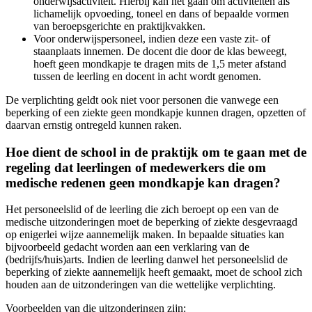
onderwijsactiviteit. Hierbij kan het gaan om activiteiten als
lichamelijk opvoeding, toneel en dans of bepaalde vormen
van beroepsgerichte en praktijkvakken.
Voor onderwijspersoneel, indien deze een vaste zit- of
staanplaats innemen. De docent die door de klas beweegt,
hoeft geen mondkapje te dragen mits de 1,5 meter afstand
tussen de leerling en docent in acht wordt genomen.
De verplichting geldt ook niet voor personen die vanwege een
beperking of een ziekte geen mondkapje kunnen dragen, opzetten of
daarvan ernstig ontregeld kunnen raken.
Hoe dient de school in de praktijk om te gaan met de
regeling dat leerlingen of medewerkers die om
medische redenen geen mondkapje kan dragen?
Het personeelslid of de leerling die zich beroept op een van de
medische uitzonderingen moet de beperking of ziekte desgevraagd
op enigerlei wijze aannemelijk maken. In bepaalde situaties kan
bijvoorbeeld gedacht worden aan een verklaring van de
(bedrijfs/huis)arts. Indien de leerling danwel het personeelslid de
beperking of ziekte aannemelijk heeft gemaakt, moet de school zich
houden aan de uitzonderingen van die wettelijke verplichting.
Voorbeelden van die uitzonderingen zijn: