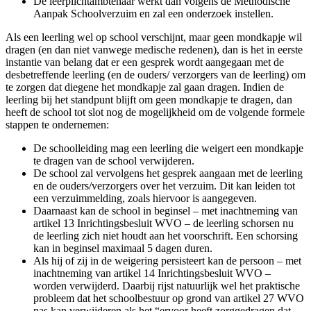
De leerplichtambtenaar werkt dan volgens de Methodische
Aanpak Schoolverzuim en zal een onderzoek instellen.
Als een leerling wel op school verschijnt, maar geen mondkapje wil
dragen (en dan niet vanwege medische redenen), dan is het in eerste
instantie van belang dat er een gesprek wordt aangegaan met de
desbetreffende leerling (en de ouders/ verzorgers van de leerling) om
te zorgen dat diegene het mondkapje zal gaan dragen. Indien de
leerling bij het standpunt blijft om geen mondkapje te dragen, dan
heeft de school tot slot nog de mogelijkheid om de volgende formele
stappen te ondernemen:
De schoolleiding mag een leerling die weigert een mondkapje
te dragen van de school verwijderen.
De school zal vervolgens het gesprek aangaan met de leerling
en de ouders/verzorgers over het verzuim. Dit kan leiden tot
een verzuimmelding, zoals hiervoor is aangegeven.
Daarnaast kan de school in beginsel – met inachtneming van
artikel 13 Inrichtingsbesluit WVO – de leerling schorsen nu
de leerling zich niet houdt aan het voorschrift. Een schorsing
kan in beginsel maximaal 5 dagen duren.
Als hij of zij in de weigering persisteert kan de persoon – met
inachtneming van artikel 14 Inrichtingsbesluit WVO –
worden verwijderd. Daarbij rijst natuurlijk wel het praktische
probleem dat het schoolbestuur op grond van artikel 27 WVO
pas kan verwijderen als het “ervoor heeft zorggedragen dat