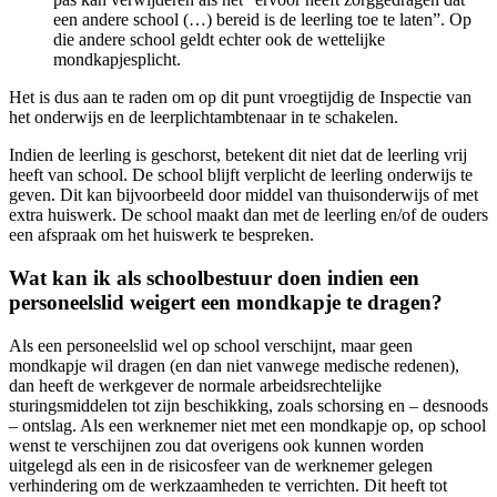
een andere school (…) bereid is de leerling toe te laten”. Op
die andere school geldt echter ook de wettelijke
mondkapjesplicht.
Het is dus aan te raden om op dit punt vroegtijdig de Inspectie van
het onderwijs en de leerplichtambtenaar in te schakelen.
Indien de leerling is geschorst, betekent dit niet dat de leerling vrij
heeft van school. De school blijft verplicht de leerling onderwijs te
geven. Dit kan bijvoorbeeld door middel van thuisonderwijs of met
extra huiswerk. De school maakt dan met de leerling en/of de ouders
een afspraak om het huiswerk te bespreken.
Wat kan ik als schoolbestuur doen indien een
personeelslid weigert een mondkapje te dragen?
Als een personeelslid wel op school verschijnt, maar geen
mondkapje wil dragen (en dan niet vanwege medische redenen),
dan heeft de werkgever de normale arbeidsrechtelijke
sturingsmiddelen tot zijn beschikking, zoals schorsing en – desnoods
– ontslag. Als een werknemer niet met een mondkapje op, op school
wenst te verschijnen zou dat overigens ook kunnen worden
uitgelegd als een in de risicosfeer van de werknemer gelegen
verhindering om de werkzaamheden te verrichten. Dit heeft tot