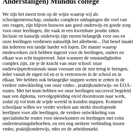
Anderstaligen) Mundus college
We zijn het meest trots op de wijze waarop wij als
schoolgemeenschap, ondanks complexe uitdagingen die veel van
ons vragen, zijn blijven bouwen aan goed onderwijs en goede zorg
voor onze leerlingen, die vaak in een kwetsbare positie zitten.
Inclusie en kansrijk onderwijs zijn enorm belangrijk voor ons en
onze leerlingen verdienen natuurlijk het allerbeste... Dat besef maakt
dat iedereen een tandje harder wil lopen. De manier waarop
medewerkers zich hebben ingezet voor de leerlingen, ouders en
elkaar was echt inspirerend. Juist wanneer de omstandigheden
complex zijn, zie je de kracht van onze school: onze
onderwijsprofessionals staan vooraan om de rust terug te brengen,
ieder vanuit de eigen rol en er is vertrouwen in de school en in
elkaar. We hebben ook belangrijke stappen weten te zetten in de
verdere ontwikkeling van onze vmbo-, praktijkonderwijs- en EOA-
routes. Met het team hebben we onze leerlingen succesvol begeleid
naar een diploma, vervolgopleiding en/of doorstroom naar werk,
zodat zij vol trots de wijde wereld in konden stappen. Komend
schooljaar willen we verder werken aan sterke doorlopende
leerlijnen voor alle leerlingen, de verdere ontwikkeling van
specialistische routes voor nieuwkomers en leerlingen met extra
ondersteuningsbehoeften, en een nog sterkere verbinding tussen
vmbo, praktijkonderwijs, mbo en de arbeidsmarkt.