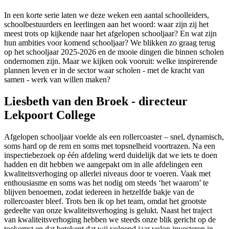
In een korte serie laten we deze weken een aantal schoolleiders,
schoolbestuurders en leerlingen aan het woord: waar zijn zij het
meest trots op kijkende naar het afgelopen schooljaar? En wat zijn
hun ambities voor komend schooljaar? We blikken zo graag terug
op het schooljaar 2025-2026 en de mooie dingen die binnen scholen
ondernomen zijn. Maar we kijken ook vooruit: welke inspirerende
plannen leven er in de sector waar scholen - met de kracht van
samen - werk van willen maken?
Liesbeth van den Broek - directeur
Lekpoort College
Afgelopen schooljaar voelde als een rollercoaster – snel, dynamisch,
soms hard op de rem en soms met topsnelheid voortrazen. Na een
inspectiebezoek op één afdeling werd duidelijk dat we iets te doen
hadden en dit hebben we aangepakt om in alle afdelingen een
kwaliteitsverhoging op allerlei niveaus door te voeren. Vaak met
enthousiasme en soms was het nodig om steeds ‘het waarom’ te
blijven benoemen, zodat iedereen in hetzelfde bakje van de
rollercoaster bleef. Trots ben ik op het team, omdat het grootste
gedeelte van onze kwaliteitsverhoging is gelukt. Naast het traject
van kwaliteitsverhoging hebben we steeds onze blik gericht op de
toekomst en dat betekent dat wij volgend jaar volop investeren in