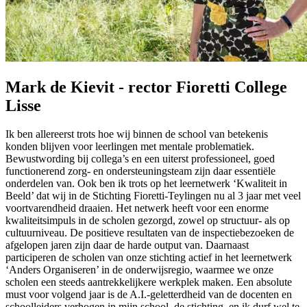
Mark de Kievit - rector Fioretti College
Lisse
Ik ben allereerst trots hoe wij binnen de school van betekenis
konden blijven voor leerlingen met mentale problematiek.
Bewustwording bij collega’s en een uiterst professioneel, goed
functionerend zorg- en ondersteuningsteam zijn daar essentiële
onderdelen van. Ook ben ik trots op het leernetwerk ‘Kwaliteit in
Beeld’ dat wij in de Stichting Fioretti-Teylingen nu al 3 jaar met veel
voortvarendheid draaien. Het netwerk heeft voor een enorme
kwaliteitsimpuls in de scholen gezorgd, zowel op structuur- als op
cultuurniveau. De positieve resultaten van de inspectiebezoeken de
afgelopen jaren zijn daar de harde output van. Daarnaast
participeren de scholen van onze stichting actief in het leernetwerk
‘Anders Organiseren’ in de onderwijsregio, waarmee we onze
scholen een steeds aantrekkelijkere werkplek maken. Een absolute
must voor volgend jaar is de A.I.-geletterdheid van de docenten en
schoolleiders verhogen in mijn school, de stichting, en ik durf wel te