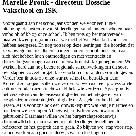
Marelle Pronk - directeur Bossche
Vakschool en ISK
Voorafgaand aan het schooljaar stonden we voor een flinke
uitdaging: de instroom van 50 leerlingen vanuit andere scholen naar
vmbo bb of kb op onze school. Ik ben trots op het motiverende
maatwerkwerkprogramma dat we met het Van Maerlant voor hen
hebben neergezet. En nog trotser op deze leerlingen, die hoorden dat
ze vanwege hun resultaten naar een andere school moesten, maar
zich niet hebben laten ontmoedigen en met veerkracht en
doorzettingsvermogen aan een nieuw hoofdstuk zijn begonnen. We
werken hard aan nog betere regionale samenwerking om dit soort
overstappen zoveel mogelijk te voorkomen of anders vorm te geven.
Verder ben ik trots op onze warme school en betrokken team.
Komend schooljaar willen we verder bouwen aan een professionele
cultuur, zonder onze kracht – nabijheid - te verliezen. Speerpunt is
het versterken van de basisvaardigheden en het integreren van
leesplezier, rekenstrategieën, digitale en AI-geletterdheid in álle
lessen. AI is voor ons ook een ontwikkelpunt; wat kan je hiermee en
hoe leren we leerlingen AI bewust, kritisch en verantwoord te
gebruiken? Daarnaast willen we het burgerschapsonderwijs
doorontwikkelen, door samen met de leerlingen te oefenen, te
reflecteren en het gesprek aan te gaan. Zo blijven we, stap voor stap,
samen werken aan goed onderwijs waarin leerlingen én