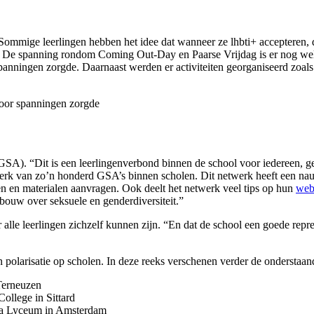
ommige leerlingen hebben het idee dat wanneer ze lhbti+ accepteren, dat
n. De spanning rondom Coming Out-Day en Paarse Vrijdag is er nog wel,
 spanningen zorgde. Daarnaast werden er activiteiten georganiseerd zoa
 voor spanningen zorgde
A). “Dit is een leerlingenverbond binnen de school voor iedereen, ger
 netwerk van zo’n honderd GSA’s binnen scholen. Dit netwerk heeft een
en en materialen aanvragen. Ook deelt het netwerk veel tips op hun
web
rbouw over seksuele en genderdiversiteit.”
 alle leerlingen zichzelf kunnen zijn. “En dat de school een goede repre
 polarisatie op scholen. In deze reeks verschenen verder de onderstaand
 Terneuzen
ollege in Sittard
za Lyceum in Amsterdam