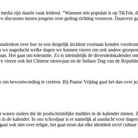
media zijn daarin vaak leidend. “Wanneer iets populair is op TikTok, d
 discussies tussen jongens over gedrag richting vrouwen. Daarover ga
an nadenken over hoe ze een dergelijk incident voortaan konden voorko
we nagedacht welke dagen we kunnen vieren om ook andere groepen in d
an. Het gaat om tolerantie. Zo is uiteindelijk de diversiteitskalender o
e vieren ook het Chinese nieuwjaar en de Indiase Dag van de Republi
om bewustwording te creëren. Bij Paarse Vrijdag gaat het dan over jezel
waren ouders die de joodschristelijke tradities in de kalender misten. Z
n de kalender. In ons schooljaar is er namelijk al aandacht voor dagen a
at ook niet over religie, het gaat erom dat elke identiteit en/of cultuur