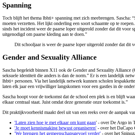
Spanning
Toch blijft het thema lbhti+ spanning met zich meebrengen. Sascha: “S
moeten verzetten. Het lijkt onderling een soort schaamte op te roepe
sinds het incident weer de paarse loper uitgerold zonder dat dit voor
uitgenodigd om paarse kleding aan te doen.”
Dit schooljaar is weer de paarse loper uitgerold zonder dat dit
Gender and Sexuality Alliance
Sascha begeleidt binnen X11 ook de Gender and Sexuality Alliance (GS
seksuele identiteit die anders is dan de norm.” Er is een landelijk
lhbti+ personen. Via het landelijk netwerk kunnen scholen lespakkett
laten elk jaar een vrijwilliger langskomen voor een gastles in de onde
Sascha hoopt voor de toekomst dat de school een plek is en blijft waar
elkaar centraal staat. Juist omdat deze generatie onze toekomst is.”
Dit praktijkvoorbeeld maakt deel uit van een reeks over de aanpak van
'Laten zien hoe je met elkaar om kunt gaan
' - over De Argo in
'Je moet kennismaking bewust organiseren'
- over het DaCapo C
'We brengen het gemeenschapsgevoel verder'
- over het Spino