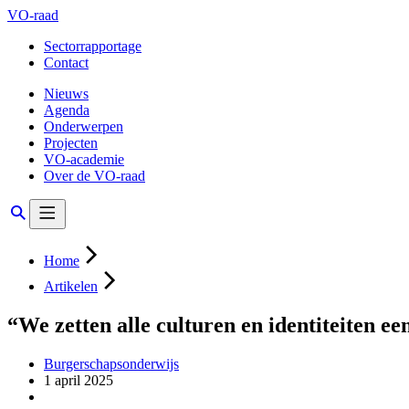
VO-raad
Sectorrapportage
Contact
Nieuws
Agenda
Onderwerpen
Projecten
VO-academie
Over de VO-raad
Home
Artikelen
“We zetten alle culturen en identiteiten een
Burgerschapsonderwijs
1 april 2025