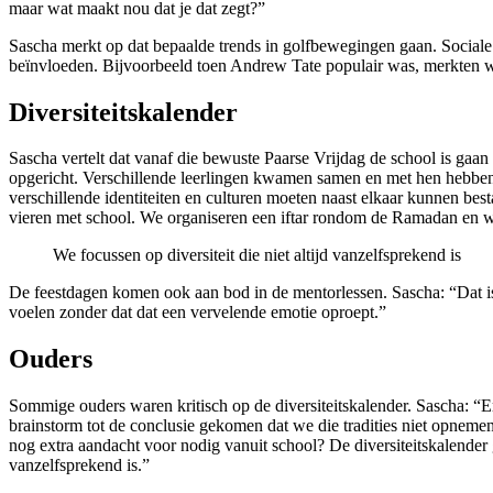
maar wat maakt nou dat je dat zegt?”
Sascha merkt op dat bepaalde trends in golfbewegingen gaan. Sociale 
beïnvloeden. Bijvoorbeeld toen Andrew Tate populair was, merkten we
Diversiteitskalender
Sascha vertelt dat vanaf die bewuste Paarse Vrijdag de school is ga
opgericht. Verschillende leerlingen kwamen samen en met hen hebben 
verschillende identiteiten en culturen moeten naast elkaar kunnen besta
vieren met school. We organiseren een iftar rondom de Ramadan en w
We focussen op diversiteit die niet altijd vanzelfsprekend is
De feestdagen komen ook aan bod in de mentorlessen. Sascha: “Dat is 
voelen zonder dat dat een vervelende emotie oproept.”
Ouders
Sommige ouders waren kritisch op de diversiteitskalender. Sascha: “Er 
brainstorm tot de conclusie gekomen dat we die tradities niet opnemen i
nog extra aandacht voor nodig vanuit school? De diversiteitskalender ga
vanzelfsprekend is.”