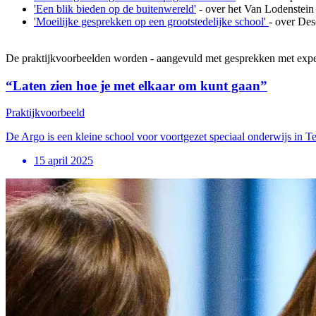
'Een blik bieden op de buitenwereld'
- over het Van Lodenstein
'Moeilijke gesprekken op een grootstedelijke school'
- over Des
De praktijkvoorbeelden worden - aangevuld met gesprekken met expert
“Laten zien hoe je met elkaar om kunt gaan”
Praktijkvoorbeeld
De Argo is een kleine school voor voortgezet speciaal onderwijs in 
15 april 2025