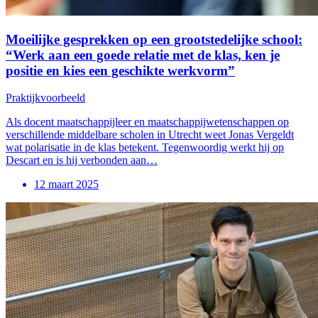
Moeilijke gesprekken op een grootstedelijke school:
“Werk aan een goede relatie met de klas, ken je
positie en kies een geschikte werkvorm”
Praktijkvoorbeeld
Als docent maatschappijleer en maatschappijwetenschappen op
verschillende middelbare scholen in Utrecht weet Jonas Vergeldt
wat polarisatie in de klas betekent. Tegenwoordig werkt hij op
Descart en is hij verbonden aan…
12 maart 2025