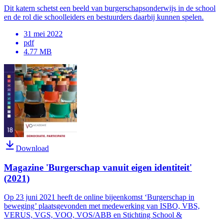
Dit katern schetst een beeld van burgerschapsonderwijs in de school
en de rol die schoolleiders en bestuurders daarbij kunnen spelen.
31 mei 2022
pdf
4.77 MB
Download
Magazine 'Burgerschap vanuit eigen identiteit'
(2021)
Op 23 juni 2021 heeft de online bijeenkomst ‘Burgerschap in
beweging’ plaatsgevonden met medewerking van ISBO, VBS,
VERUS, VGS, VOO, VOS/ABB en Stichting School &