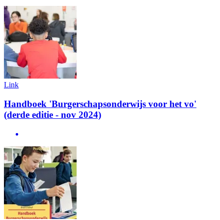
Link
Handboek 'Burgerschapsonderwijs voor het vo'
(derde editie - nov 2024)