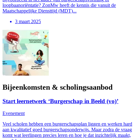
loopbaanoriëntatie? ZonMw heeft de kennis die vanuit de
Maatschappelijke Diensttijd (MDT)...
3 maart 2025
Bijeenkomsten & scholingsaanbod
Start leernetwerk ‘Burgerschap in Beeld (vo)’
Evenement
Veel scholen hebben een burgerschapsplan liggen en werken hard
aan kwalitatief goed burgerschapsonderwijs. Maar zodra de vraag
komt wat leerlingen precies leren en hoe je dat inzichtelijk maakt,