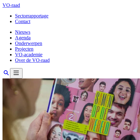
VO-raad
Sectorrapportage
Contact
Nieuws
Agenda
Onderwerpen
Projecten
VO-academie
Over de VO-raad