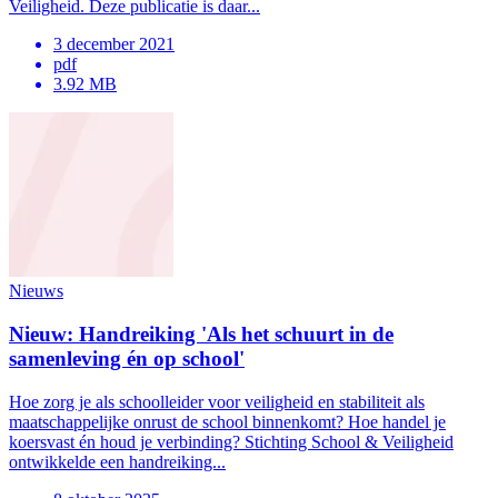
Veiligheid. Deze publicatie is daar...
3 december 2021
pdf
3.92 MB
Nieuws
Nieuw: Handreiking 'Als het schuurt in de
samenleving én op school'
Hoe zorg je als schoolleider voor veiligheid en stabiliteit als
maatschappelijke onrust de school binnenkomt? Hoe handel je
koersvast én houd je verbinding? Stichting School & Veiligheid
ontwikkelde een handreiking...