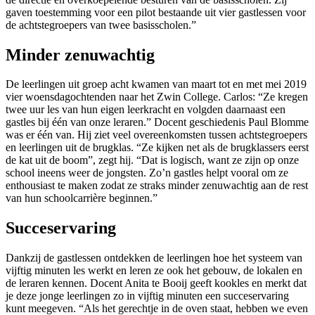
gaven toestemming voor een pilot bestaande uit vier gastlessen voor
de achtstegroepers van twee basisscholen.”
Minder zenuwachtig
De leerlingen uit groep acht kwamen van maart tot en met mei 2019
vier woensdagochtenden naar het Zwin College. Carlos: “Ze kregen
twee uur les van hun eigen leerkracht en volgden daarnaast een
gastles bij één van onze leraren.” Docent geschiedenis Paul Blomme
was er één van. Hij ziet veel overeenkomsten tussen achtstegroepers
en leerlingen uit de brugklas. “Ze kijken net als de brugklassers eerst
de kat uit de boom”, zegt hij. “Dat is logisch, want ze zijn op onze
school ineens weer de jongsten. Zo’n gastles helpt vooral om ze
enthousiast te maken zodat ze straks minder zenuwachtig aan de rest
van hun schoolcarrière beginnen.”
Succeservaring
Dankzij de gastlessen ontdekken de leerlingen hoe het systeem van
vijftig minuten les werkt en leren ze ook het gebouw, de lokalen en
de leraren kennen. Docent Anita te Booij geeft kookles en merkt dat
je deze jonge leerlingen zo in vijftig minuten een succeservaring
kunt meegeven. “Als het gerechtje in de oven staat, hebben we even