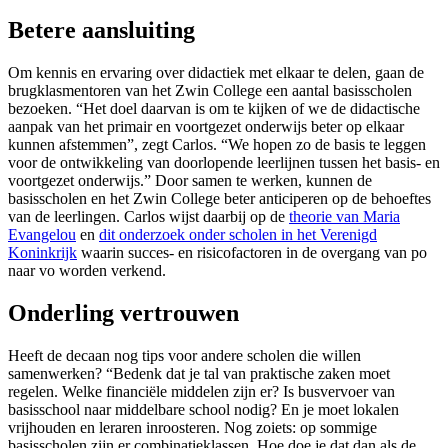
Betere aansluiting
Om kennis en ervaring over didactiek met elkaar te delen, gaan de
brugklasmentoren van het Zwin College een aantal basisscholen
bezoeken. “Het doel daarvan is om te kijken of we de didactische
aanpak van het primair en voortgezet onderwijs beter op elkaar
kunnen afstemmen”, zegt Carlos. “We hopen zo de basis te leggen
voor de ontwikkeling van doorlopende leerlijnen tussen het basis- en
voortgezet onderwijs.” Door samen te werken, kunnen de
basisscholen en het Zwin College beter anticiperen op de behoeftes
van de leerlingen. Carlos wijst daarbij op de
theorie van Maria
Evangelou
en
dit onderzoek onder scholen in het Verenigd
Koninkrijk
waarin succes- en risicofactoren in de overgang van po
naar vo worden verkend.
Onderling vertrouwen
Heeft de decaan nog tips voor andere scholen die willen
samenwerken? “Bedenk dat je tal van praktische zaken moet
regelen. Welke financiële middelen zijn er? Is busvervoer van
basisschool naar middelbare school nodig? En je moet lokalen
vrijhouden en leraren inroosteren. Nog zoiets: op sommige
basisscholen zijn er combinatieklassen. Hoe doe je dat dan als de