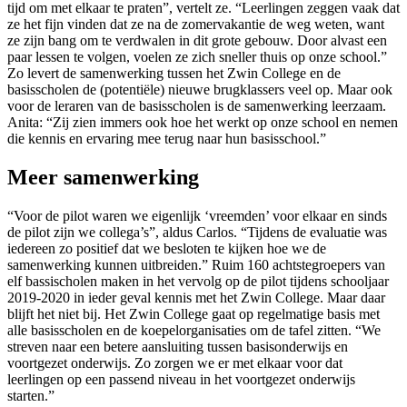
tijd om met elkaar te praten”, vertelt ze. “Leerlingen zeggen vaak dat
ze het fijn vinden dat ze na de zomervakantie de weg weten, want
ze zijn bang om te verdwalen in dit grote gebouw. Door alvast een
paar lessen te volgen, voelen ze zich sneller thuis op onze school.”
Zo levert de samenwerking tussen het Zwin College en de
basisscholen de (potentiële) nieuwe brugklassers veel op. Maar ook
voor de leraren van de basisscholen is de samenwerking leerzaam.
Anita: “Zij zien immers ook hoe het werkt op onze school en nemen
die kennis en ervaring mee terug naar hun basisschool.”
Meer samenwerking
“Voor de pilot waren we eigenlijk ‘vreemden’ voor elkaar en sinds
de pilot zijn we collega’s”, aldus Carlos. “Tijdens de evaluatie was
iedereen zo positief dat we besloten te kijken hoe we de
samenwerking kunnen uitbreiden.” Ruim 160 achtstegroepers van
elf bassischolen maken in het vervolg op de pilot tijdens schooljaar
2019-2020 in ieder geval kennis met het Zwin College. Maar daar
blijft het niet bij. Het Zwin College gaat op regelmatige basis met
alle basisscholen en de koepelorganisaties om de tafel zitten. “We
streven naar een betere aansluiting tussen basisonderwijs en
voortgezet onderwijs. Zo zorgen we er met elkaar voor dat
leerlingen op een passend niveau in het voortgezet onderwijs
starten.”