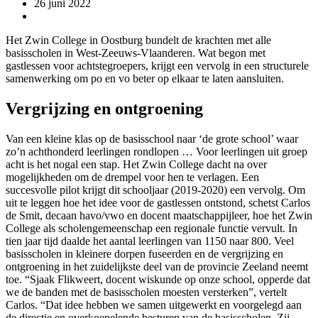
26 juni 2022
Het Zwin College in Oostburg bundelt de krachten met alle
basisscholen in West-Zeeuws-Vlaanderen. Wat begon met
gastlessen voor achtstegroepers, krijgt een vervolg in een structurele
samenwerking om po en vo beter op elkaar te laten aansluiten.
Vergrijzing en ontgroening
Van een kleine klas op de basisschool naar ‘de grote school’ waar
zo’n achthonderd leerlingen rondlopen … Voor leerlingen uit groep
acht is het nogal een stap. Het Zwin College dacht na over
mogelijkheden om de drempel voor hen te verlagen. Een
succesvolle pilot krijgt dit schooljaar (2019-2020) een vervolg. Om
uit te leggen hoe het idee voor de gastlessen ontstond, schetst Carlos
de Smit, decaan havo/vwo en docent maatschappijleer, hoe het Zwin
College als scholengemeenschap een regionale functie vervult. In
tien jaar tijd daalde het aantal leerlingen van 1150 naar 800. Veel
basisscholen in kleinere dorpen fuseerden en de vergrijzing en
ontgroening in het zuidelijkste deel van de provincie Zeeland neemt
toe. “Sjaak Flikweert, docent wiskunde op onze school, opperde dat
we de banden met de basisscholen moesten versterken”, vertelt
Carlos. “Dat idee hebben we samen uitgewerkt en voorgelegd aan
de directie en overkoepelende besturen van de basisscholen. Zij