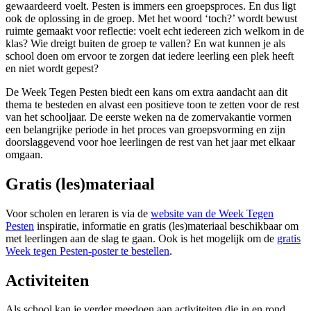
gewaardeerd voelt. Pesten is immers een groepsproces. En dus ligt
ook de oplossing in de groep. Met het woord ‘toch?’ wordt bewust
ruimte gemaakt voor reflectie: voelt echt iedereen zich welkom in de
klas? Wie dreigt buiten de groep te vallen? En wat kunnen je als
school doen om ervoor te zorgen dat iedere leerling een plek heeft
en niet wordt gepest?
De Week Tegen Pesten biedt een kans om extra aandacht aan dit
thema te besteden en alvast een positieve toon te zetten voor de rest
van het schooljaar. De eerste weken na de zomervakantie vormen
een belangrijke periode in het proces van groepsvorming en zijn
doorslaggevend voor hoe leerlingen de rest van het jaar met elkaar
omgaan.
Gratis (les)materiaal
Voor scholen en leraren is via de
website van de Week Tegen
Pesten
inspiratie, informatie en gratis (les)materiaal beschikbaar om
met leerlingen aan de slag te gaan. Ook is het mogelijk om de
gratis
Week tegen Pesten-poster te bestellen
.
Activiteiten
Als school kan je verder meedoen aan activiteiten die in en rond