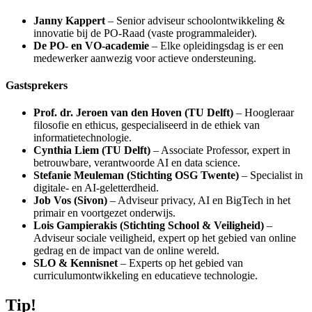
Janny Kappert
– Senior adviseur schoolontwikkeling &
innovatie bij de PO-Raad (vaste programmaleider).
De PO- en VO-academie
– Elke opleidingsdag is er een
medewerker aanwezig voor actieve ondersteuning.
Gastsprekers
Prof. dr. Jeroen van den Hoven (TU Delft)
– Hoogleraar
filosofie en ethicus, gespecialiseerd in de ethiek van
informatietechnologie.
Cynthia Liem (TU Delft)
– Associate Professor, expert in
betrouwbare, verantwoorde AI en data science.
Stefanie Meuleman (Stichting OSG Twente)
– Specialist in
digitale- en AI-geletterdheid.
Job Vos (Sivon)
– Adviseur privacy, AI en BigTech in het
primair en voortgezet onderwijs.
Lois Gampierakis (Stichting School & Veiligheid)
–
Adviseur sociale veiligheid, expert op het gebied van online
gedrag en de impact van de online wereld.
SLO & Kennisnet
– Experts op het gebied van
curriculumontwikkeling en educatieve technologie.
Tip!