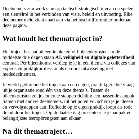
Deelnemers zijn werkzaam op tactisch-strategisch niveau en spelen
een sleutelrol in het verbinden van visie, beleid en uitvoering. Elke
deelnemer meld zicht apart aan via het inschrijfformulier onderaan
deze pagina.
Wat houdt het thematraject in?
Het traject bestaat uit een intake en vijf bijeenkomsten. In de
middelste drie dagen staan
AI, veiligheid en digitale geletterdheid
centraal. Per bijeenkomst verdiep je je in één thema via colleges van
experts en praktijkprofessionals en door uitwisseling met
mededeelnemers.
Je werkt gedurende het traject aan een eigen, praktijkgerichte vraag
uit je organisatie rond één van deze thema’s. Tussen de
bijeenkomsten zet je concrete stappen richting een passende aanpak.
Samen met andere deelnemers, uit het po en vo, scherp je je ideeën
en vervolgstappen aan. Reflectie op je eigen praktijk loopt als rode
draad door het traject. Op de laatste dag presenteer je je aanpak en
belangrijkste leeropbrengsten aan elkaar.
Na dit thematraject…