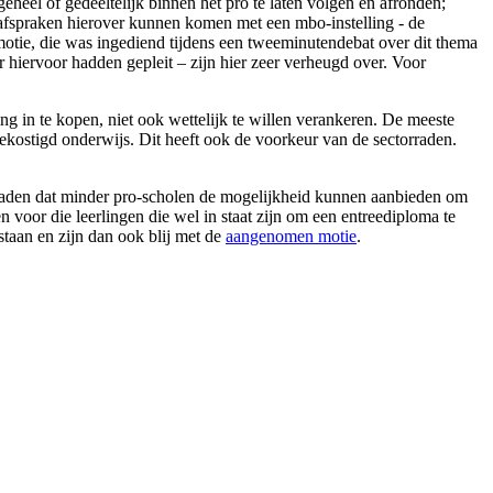
eheel of gedeeltelijk binnen het pro te laten volgen en afronden;
 afspraken hierover kunnen komen met een mbo-instelling - de
motie, die was ingediend tijdens een tweeminutendebat over dit thema
hiervoor hadden gepleit – zijn hier zeer verheugd over. Voor
ng in te kopen, niet ook wettelijk te willen verankeren. De meeste
ekostigd onderwijs. Dit heeft ook de voorkeur van de sectorraden.
orraden dat minder pro-scholen de mogelijkheid kunnen aanbieden om
n voor die leerlingen die wel in staat zijn om een entreediploma te
staan en zijn dan ook blij met de
aangenomen motie
.