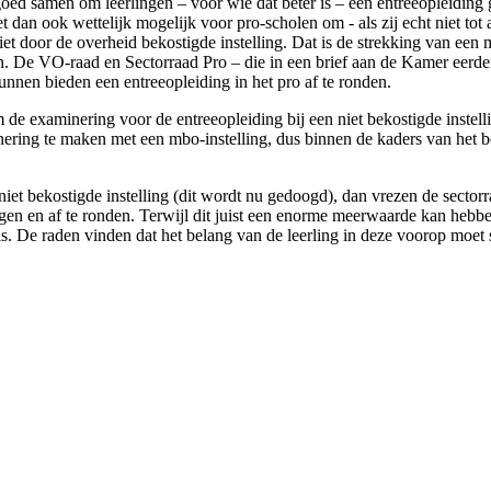
oed samen om leerlingen – voor wie dat beter is – een entreeopleiding g
an ook wettelijk mogelijk voor pro-scholen om - als zij echt niet tot
et door de overheid bekostigde instelling. Dat is de strekking van een 
 De VO-raad en Sectorraad Pro – die in een brief aan de Kamer eerder 
nnen bieden een entreeopleiding in het pro af te ronden.
de examinering voor de entreeopleiding bij een niet bekostigde instelli
nering te maken met een mbo-instelling, dus binnen de kaders van het b
niet bekostigde instelling (dit wordt nu gedoogd), dan vrezen de sect
olgen en af te ronden. Terwijl dit juist een enorme meerwaarde kan hebbe
is. De raden vinden dat het belang van de leerling in deze voorop moet 