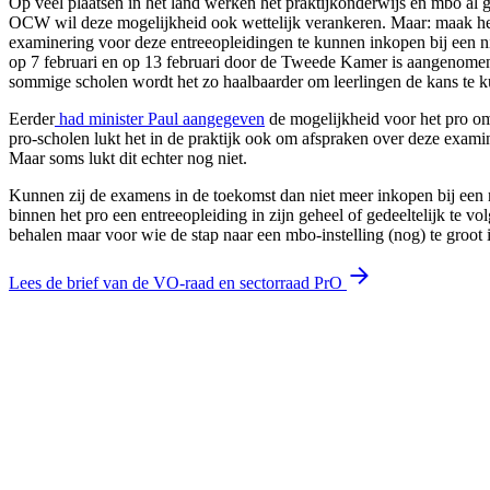
Op veel plaatsen in het land werken het praktijkonderwijs en mbo al g
OCW wil deze mogelijkheid ook wettelijk verankeren. Maar: maak het d
examinering voor deze entreeopleidingen te kunnen inkopen bij een ni
op 7 februari en op 13 februari door de Tweede Kamer is aangenomen.
sommige scholen wordt het zo haalbaarder om leerlingen de kans te ku
Eerder
had minister Paul aangegeven
de mogelijkheid voor het pro om 
pro-scholen lukt het in de praktijk ook om afspraken over deze exami
Maar soms lukt dit echter nog niet.
Kunnen zij de examens in de toekomst dan niet meer inkopen bij een 
binnen het pro een entreeopleiding in zijn geheel of gedeeltelijk te v
behalen maar voor wie de stap naar een mbo-instelling (nog) te groot 
Lees de brief van de VO-raad en sectorraad PrO