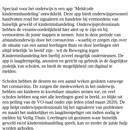
Speciaal voor het onderwijs is een app ‘Meldcode
kindermishandeling’ ontwikkeld. Deze app biedt onderwijspersoneel
handvatten rond het signaleren en handelen bij vermoedens van
huiselijk geweld of kindermishandeling. Onderwijsprofessionals
hebben de verantwoordelijkheid hier alert op te zijn en bij
vermoedens de juiste stappen te nemen. Juist in deze periode van
afstandsonderwijs door het coronavirus - waarbij er zorgen zijn over
de situatie van een aantal leerlingen thuis en deze leerlingen niet
altijd letterlijk 'in beeld' zijn - wil de Beweging tegen
Kindermishandeling hen hierbij zoveel mogelijk ondersteunen. De
app is laagdrempelig, anoniem en gericht op gebruik in de dagelijkse
praktijk van scholen, en biedt de mogelijkheid om digitaal te
melden.
Scholen hebben de deuren nu een aantal weken gesloten vanwege
het coronavirus. De zorgen die medewerkers in het onderwijs
hebben om kinderen in kwetsbare situaties nemen toe, en veel
scholen hebben nog niet alle leerlingen goed in beeld, zo blijkt uit
een peiling van de VO-raad onder zijn leden (eind maart 2020). De
app helpt onderwijsprofessionals bij het signaleren van problemen
en maakt het makkelijker en laagdrempeliger om indien nodig te
melden bij Veilig Thuis. Leerlingen uit gezinnen waar huiselijk
geweld en/of kindermishandeling speelt, kan zo eerder de juiste hulp
worden geboden.