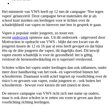
Het ministerie van VWS heeft op 12 mei de campagne ‘Nee tegen
vapen’ gelanceerd. Deze campagne bevat materialen die je als
school kunt inzetten om leerlingen voor te lichten over de
schadelijkheid van vapen en hierover met hen in gesprek te gaan.
Vapen is populair onder jongeren, zo toont een
recent
onderzoek
opnieuw aan. Uit dit onderzoek - uitgevoerd door
Motivaction in opdracht van VWS - blijkt dat een kwart van de
jongeren tussen de 12 en 16 jaar al eens heeft gevapet en dat bijna
één op de drie jongeren die vapen, dit dagelijks doet. Dit terwijl
vapen enorm schadelijk is voor de gezondheid: het is giftig,
verstoort de hersenontwikkeling en is supersnel verslavend.
Scholen willen het vapen onder leerlingen dan ook uitbannen, onder
meer door handhaving van het rook- en vapeverbod binnen het
schoolterrein. Daarnaast wordt actief ingezet op voorlichting over de
risico’s en gevaren van vapen, zodat jongeren er - ook buiten het
schoolterrein - bewust voor kiezen dit niet (meer) te doen.
De nieuwe campagne van VWS richt zich met name op ouders,
maar is ook door scholen in te zetten om vorm te geven aan deze
voorlichting richting leerlingen.