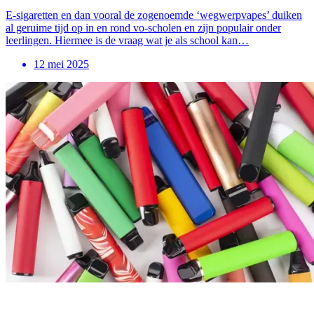
E-sigaretten en dan vooral de zogenoemde ‘wegwerpvapes’ duiken
al geruime tijd op in en rond vo-scholen en zijn populair onder
leerlingen. Hiermee is de vraag wat je als school kan…
12 mei 2025