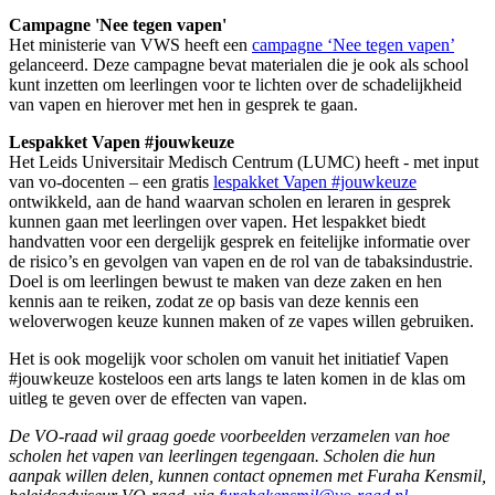
Campagne 'Nee tegen vapen'
Het ministerie van VWS heeft een
campagne ‘Nee tegen vapen’
gelanceerd. Deze campagne bevat materialen die je ook als school
kunt inzetten om leerlingen voor te lichten over de schadelijkheid
van vapen en hierover met hen in gesprek te gaan.
Lespakket Vapen #jouwkeuze
Het Leids Universitair Medisch Centrum (LUMC) heeft - met input
van vo-docenten – een gratis
lespakket Vapen #jouwkeuze
ontwikkeld, aan de hand waarvan scholen en leraren in gesprek
kunnen gaan met leerlingen over vapen. Het lespakket biedt
handvatten voor een dergelijk gesprek en feitelijke informatie over
de risico’s en gevolgen van vapen en de rol van de tabaksindustrie.
Doel is om leerlingen bewust te maken van deze zaken en hen
kennis aan te reiken, zodat ze op basis van deze kennis een
weloverwogen keuze kunnen maken of ze vapes willen gebruiken.
Het is ook mogelijk voor scholen om vanuit het initiatief Vapen
#jouwkeuze kosteloos een arts langs te laten komen in de klas om
uitleg te geven over de effecten van vapen.
De VO-raad wil graag goede voorbeelden verzamelen van hoe
scholen het vapen van leerlingen tegengaan. Scholen die hun
aanpak willen delen, kunnen contact opnemen met Furaha Kensmil,