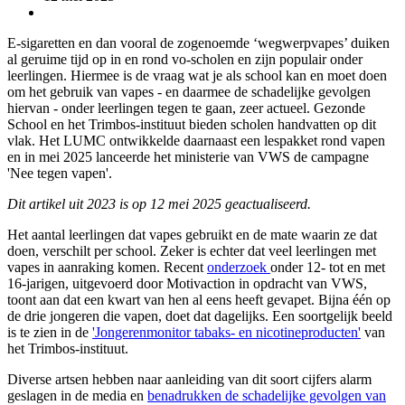
E-sigaretten en dan vooral de zogenoemde ‘wegwerpvapes’ duiken
al geruime tijd op in en rond vo-scholen en zijn populair onder
leerlingen. Hiermee is de vraag wat je als school kan en moet doen
om het gebruik van vapes - en daarmee de schadelijke gevolgen
hiervan - onder leerlingen tegen te gaan, zeer actueel. Gezonde
School en het Trimbos-instituut bieden scholen handvatten op dit
vlak. Het LUMC ontwikkelde daarnaast een lespakket rond vapen
en in mei 2025 lanceerde het ministerie van VWS de campagne
'Nee tegen vapen'.
Dit artikel uit 2023 is op 12 mei 2025 geactualiseerd.
Het aantal leerlingen dat vapes gebruikt en de mate waarin ze dat
doen, verschilt per school. Zeker is echter dat veel leerlingen met
vapes in aanraking komen. Recent
onderzoek
onder 12- tot en met
16-jarigen, uitgevoerd door Motivaction in opdracht van VWS,
toont aan dat een kwart van hen al eens heeft gevapet. Bijna één op
de drie jongeren die vapen, doet dat dagelijks. Een soortgelijk beeld
is te zien in de
'Jongerenmonitor tabaks- en nicotineproducten'
van
het Trimbos-instituut.
Diverse artsen hebben naar aanleiding van dit soort cijfers alarm
geslagen in de media en
benadrukken de schadelijke gevolgen van