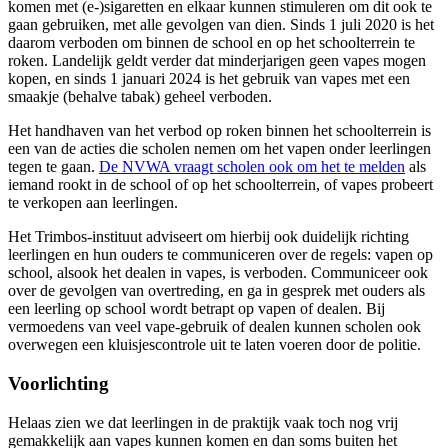
komen met (e-)sigaretten en elkaar kunnen stimuleren om dit ook te
gaan gebruiken, met alle gevolgen van dien. Sinds 1 juli 2020 is het
daarom verboden om binnen de school en op het schoolterrein te
roken. Landelijk geldt verder dat minderjarigen geen vapes mogen
kopen, en sinds 1 januari 2024 is het gebruik van vapes met een
smaakje (behalve tabak) geheel verboden.
Het handhaven van het verbod op roken binnen het schoolterrein is
een van de acties die scholen nemen om het vapen onder leerlingen
tegen te gaan.
De NVWA vraagt scholen ook om het te melden
als
iemand rookt in de school of op het schoolterrein, of vapes probeert
te verkopen aan leerlingen.
Het Trimbos-instituut adviseert om hierbij ook duidelijk richting
leerlingen en hun ouders te communiceren over de regels: vapen op
school, alsook het dealen in vapes, is verboden. Communiceer ook
over de gevolgen van overtreding, en ga in gesprek met ouders als
een leerling op school wordt betrapt op vapen of dealen. Bij
vermoedens van veel vape-gebruik of dealen kunnen scholen ook
overwegen een kluisjescontrole uit te laten voeren door de politie.
Voorlichting
Helaas zien we dat leerlingen in de praktijk vaak toch nog vrij
gemakkelijk aan vapes kunnen komen en dan soms buiten het