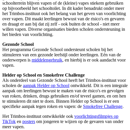
schoolterrein blijven vapen of de (kleine) vapes stiekem gebruiken
op bijvoorbeeld het schooltoilet. In dit kader benadrukt onder meer
het Trimbos-instituut ook het belang van het geven van voorlichting
over vapen. Dit maakt leerlingen bewust van de risico's en gevaren
en draagt er aan bij dat zij zelf - ook buiten de school - niet meer
willen vapen. Diverse organisaties bieden scholen ondersteuning in
het bieden van voorlichting.
Gezonde School
Het programma Gezonde School ondersteunt scholen bij het
stimuleren van een gezonde leefstijl onder leerlingen. Eén van de
onderwerpen is
middelengebruik
, en hierbij is er ook aandacht voor
vapen.
Helder op School en Smokefree Challenge
Als onderdeel van Gezonde School heeft het Trimbos-instituut voor
scholen de
aanpak Helder op School
ontwikkeld. Dit is een integrale
aanpak om leerlingen bewust te maken van de risico's en gevolgen
van roken, drinken, drugs gebruiken en/of teveel gamen, en om hen
te stimuleren dit niet te doen. Binnen Helder op School is er een
specifieke aanpak tegen roken en vapen: de
Smokefree Challenge
.
Het Trimbos-instituut ontwikkelde ook
voorlichtingsfilmpjes op
TikTok
en
posters
om jongeren te wijzen op de gevaren van onder
meer vapen.