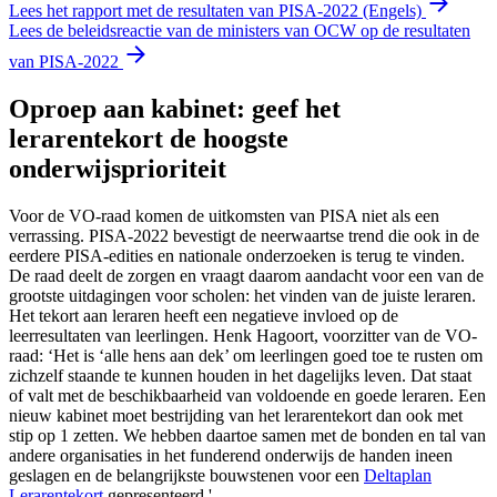
Lees het rapport met de resultaten van PISA-2022 (Engels)
Lees de beleidsreactie van de ministers van OCW op de resultaten
van PISA-2022
Oproep aan kabinet: geef het
lerarentekort de hoogste
onderwijsprioriteit
Voor de VO-raad komen de uitkomsten van PISA niet als een
verrassing. PISA-2022 bevestigt de neerwaartse trend die ook in de
eerdere PISA-edities en nationale onderzoeken is terug te vinden.
De raad deelt de zorgen en vraagt daarom aandacht voor een van de
grootste uitdagingen voor scholen: het vinden van de juiste leraren.
Het tekort aan leraren heeft een negatieve invloed op de
leerresultaten van leerlingen. Henk Hagoort, voorzitter van de VO-
raad: ‘Het is ‘alle hens aan dek’ om leerlingen goed toe te rusten om
zichzelf staande te kunnen houden in het dagelijks leven. Dat staat
of valt met de beschikbaarheid van voldoende en goede leraren. Een
nieuw kabinet moet bestrijding van het lerarentekort dan ook met
stip op 1 zetten. We hebben daartoe samen met de bonden en tal van
andere organisaties in het funderend onderwijs de handen ineen
geslagen en de belangrijkste bouwstenen voor een
Deltaplan
Lerarentekort
gepresenteerd.'