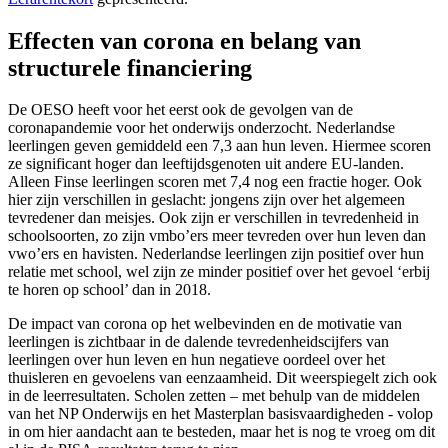
Effecten van corona en belang van
structurele financiering
De OESO heeft voor het eerst ook de gevolgen van de
coronapandemie voor het onderwijs onderzocht. Nederlandse
leerlingen geven gemiddeld een 7,3 aan hun leven. Hiermee scoren
ze significant hoger dan leeftijdsgenoten uit andere EU-landen.
Alleen Finse leerlingen scoren met 7,4 nog een fractie hoger. Ook
hier zijn verschillen in geslacht: jongens zijn over het algemeen
tevredener dan meisjes. Ook zijn er verschillen in tevredenheid in
schoolsoorten, zo zijn vmbo’ers meer tevreden over hun leven dan
vwo’ers en havisten. Nederlandse leerlingen zijn positief over hun
relatie met school, wel zijn ze minder positief over het gevoel ‘erbij
te horen op school’ dan in 2018.
De impact van corona op het welbevinden en de motivatie van
leerlingen is zichtbaar in de dalende tevredenheidscijfers van
leerlingen over hun leven en hun negatieve oordeel over het
thuisleren en gevoelens van eenzaamheid. Dit weerspiegelt zich ook
in de leerresultaten. Scholen zetten – met behulp van de middelen
van het NP Onderwijs en het Masterplan basisvaardigheden - volop
in om hier aandacht aan te besteden, maar het is nog te vroeg om dit