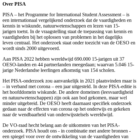
Over PISA
PISA – het Programme for International Student Assessment – is
een internationaal vergelijkend onderzoek dat de vaardigheden en
kennis in wiskunde, natuurwetenschappen en lezen van 15-
jarigen toetst. In de vraagstelling staat de toepassing van kennis en
vaardigheden bij het oplossen van problemen in het dagelijks
leven centraal. Het onderzoek staat onder toezicht van de OESO en
wordt sinds 2000 uitgevoerd.
Aan PISA 2022 hebben wereldwijd 690.000 15-jarigen uit 37
OESO-landen en 44 partnerlanden meegedaan; waarvan 5.046 15-
jarige Nederlandse leerlingen afkomstig van 154 scholen.
Het PISA-onderzoek zou aanvankelijk in 2021 plaatsvinden maar is
– in verband met corona – een jaar uitgesteld. In deze PISA-editie is
het hoofddomein wiskunde. De andere domeinen (leesvaardigheid
en natuurwetenschappen) zijn ook aan bod gekomen, maar wel
minder uitgebreid. De OESO heeft daarnaast specifiek onderzoek
gedaan naar de effecten van corona op het onderwijs en gekeken
naar de wendbaarheid van onderwijsstelsels wereldwijd.
De VO-raad hecht belang aan de uitkomsten van het PISA-
onderzoek. PISA houdt ons - in combinatie met andere bronnen -
een spiegel voor over de ontwikkeling van de vaardigheden van