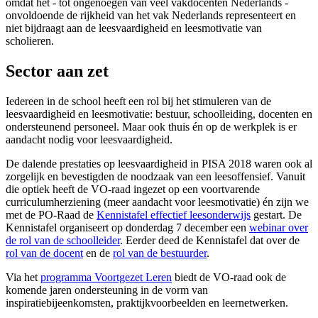
omdat het - tot ongenoegen van veel vakdocenten Nederlands -
onvoldoende de rijkheid van het vak Nederlands representeert en
niet bijdraagt aan de leesvaardigheid en leesmotivatie van
scholieren.
Sector aan zet
Iedereen in de school heeft een rol bij het stimuleren van de
leesvaardigheid en leesmotivatie: bestuur, schoolleiding, docenten en
ondersteunend personeel. Maar ook thuis én op de werkplek is er
aandacht nodig voor leesvaardigheid.
De dalende prestaties op leesvaardigheid in PISA 2018 waren ook al
zorgelijk en bevestigden de noodzaak van een leesoffensief. Vanuit
die optiek heeft de VO-raad ingezet op een voortvarende
curriculumherziening (meer aandacht voor leesmotivatie) én zijn we
met de PO-Raad de
Kennistafel effectief leesonderwijs
gestart. De
Kennistafel organiseert op donderdag 7 december een
webinar over
de rol van de schoolleider
. Eerder deed de Kennistafel dat over de
rol van de docent
en de
rol van de bestuurder
.
Via het
programma Voortgezet Leren
biedt de VO-raad ook de
komende jaren ondersteuning in de vorm van
inspiratiebijeenkomsten, praktijkvoorbeelden en leernetwerken.