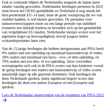
Ook in wiskunde blijken de Nederlandse jongeren de laatste jaren
minder vaardig geworden. Nederlandse leerlingen presteren in 2022
ruim boven het OESO-gemiddelde en Nederland is nog steeds het
best-presterende EU-14 land, maar de grote voorsprong die we van
oudsher hadden, is wel kleiner geworden. De prestaties voor
natuurwetenschappen tonen na een lange periode van stabiliteit
eveneens een dalende tendens en bevinden zich op het gemiddelde
van vergelijkbare EU-landen. Nederlandse meisjes scoren over het
algemeen hoger op leesvaardigheid, terwijl jongens betere
wiskundeprestaties laten zien.
Van de 15-jarige leerlingen die hebben deelgenomen aan PISA heeft
6% ouders met een opleiding op maximaal basisonderwijs of vmbo,
18% ouders met maximaal een havo-, vwo- of mbo-opleiding, en
76% ouders met een hbo- of wo-opleiding. Deze verschillen
weerspiegelen zich ook in de PISA-scores van hun kinderen: vooral
de groep leerlingen met ouders met basisonderwijs of vmbo scoren
aanzienlijk lager op alle getoetste domeinen. Ook leerlingen die
thuis Nederlands spreken, halen significant hogere scores dan
leerlingen die thuis een andere Europese of niet-Europese taal
spreken.
Lees de Nederlandse samenvatting van de resultaten van PISA-2022