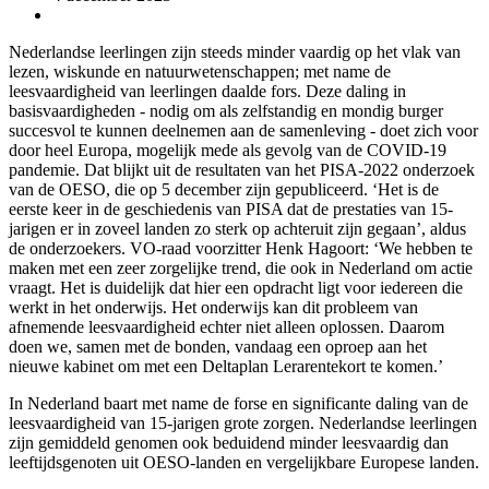
Nederlandse leerlingen zijn steeds minder vaardig op het vlak van
lezen, wiskunde en natuurwetenschappen; met name de
leesvaardigheid van leerlingen daalde fors. Deze daling in
basisvaardigheden - nodig om als zelfstandig en mondig burger
succesvol te kunnen deelnemen aan de samenleving - doet zich voor
door heel Europa, mogelijk mede als gevolg van de COVID-19
pandemie. Dat blijkt uit de resultaten van het PISA-2022 onderzoek
van de OESO, die op 5 december zijn gepubliceerd. ‘Het is de
eerste keer in de geschiedenis van PISA dat de prestaties van 15-
jarigen er in zoveel landen zo sterk op achteruit zijn gegaan’, aldus
de onderzoekers. VO-raad voorzitter Henk Hagoort: ‘We hebben te
maken met een zeer zorgelijke trend, die ook in Nederland om actie
vraagt. Het is duidelijk dat hier een opdracht ligt voor iedereen die
werkt in het onderwijs. Het onderwijs kan dit probleem van
afnemende leesvaardigheid echter niet alleen oplossen. Daarom
doen we, samen met de bonden, vandaag een oproep aan het
nieuwe kabinet om met een Deltaplan Lerarentekort te komen.’
In Nederland baart met name de forse en significante daling van de
leesvaardigheid van 15-jarigen grote zorgen. Nederlandse leerlingen
zijn gemiddeld genomen ook beduidend minder leesvaardig dan
leeftijdsgenoten uit OESO-landen en vergelijkbare Europese landen.