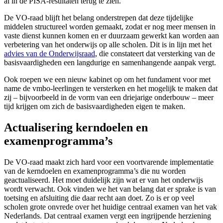
al in de PISA-resultaten terug te zien.
De VO-raad blijft het belang onderstrepen dat deze tijdelijke
middelen structureel worden gemaakt, zodat er nog meer mensen in
vaste dienst kunnen komen en er duurzaam gewerkt kan worden aan
verbetering van het onderwijs op alle scholen. Dit is in lijn met het
advies van de Onderwijsraad
, die constateert dat versterking van de
basisvaardigheden een langdurige en samenhangende aanpak vergt.
Ook roepen we een nieuw kabinet op om het fundament voor met
name de vmbo-leerlingen te versterken en het mogelijk te maken dat
zij – bijvoorbeeld in de vorm van een driejarige onderbouw – meer
tijd krijgen om zich de basisvaardigheden eigen te maken.
Actualisering kerndoelen en
examenprogramma’s
De VO-raad maakt zich hard voor een voortvarende implementatie
van de kerndoelen en examenprogramma’s die nu worden
geactualiseerd. Het moet duidelijk zijn wat er van het onderwijs
wordt verwacht. Ook vinden we het van belang dat er sprake is van
toetsing en afsluiting die daar recht aan doet. Zo is er op veel
scholen grote onvrede over het huidige centraal examen van het vak
Nederlands. Dat centraal examen vergt een ingrijpende herziening