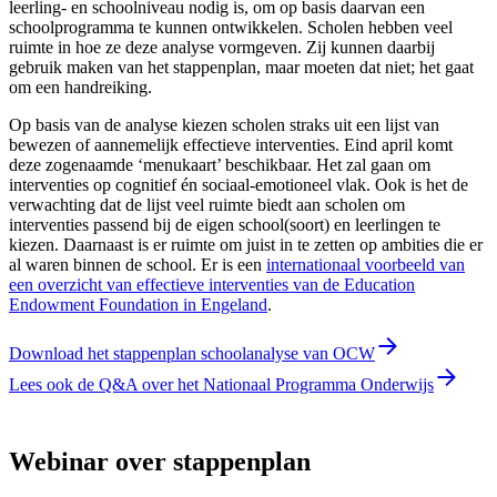
leerling- en schoolniveau nodig is, om op basis daarvan een
schoolprogramma te kunnen ontwikkelen. Scholen hebben veel
ruimte in hoe ze deze analyse vormgeven. Zij kunnen daarbij
gebruik maken van het stappenplan, maar moeten dat niet; het gaat
om een handreiking.
Op basis van de analyse kiezen scholen straks uit een lijst van
bewezen of aannemelijk effectieve interventies. Eind april komt
deze zogenaamde ‘menukaart’ beschikbaar. Het zal gaan om
interventies op cognitief én sociaal-emotioneel vlak. Ook is het de
verwachting dat de lijst veel ruimte biedt aan scholen om
interventies passend bij de eigen school(soort) en leerlingen te
kiezen. Daarnaast is er ruimte om juist in te zetten op ambities die er
al waren binnen de school. Er is een
internationaal voorbeeld van
een overzicht van effectieve interventies van de Education
Endowment Foundation in Engeland
.
Download het stappenplan schoolanalyse van OCW
Lees ook de Q&A over het Nationaal Programma Onderwijs
Webinar over stappenplan