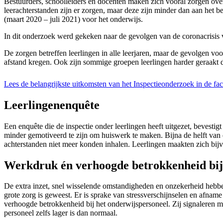
Bestuurders, schoolleiders en docenten maken zich vooral zorgen over
leerachterstanden zijn er zorgen, maar deze zijn minder dan aan het
(maart 2020 – juli 2021) voor het onderwijs.
In dit onderzoek werd gekeken naar de gevolgen van de coronacrisis voo
De zorgen betreffen leerlingen in alle leerjaren, maar de gevolgen vo
afstand kregen. Ook zijn sommige groepen leerlingen harder geraakt d
Lees de belangrijkste uitkomsten van het Inspectieonderzoek in de f
Leerlingenenquête
Een enquête die de inspectie onder leerlingen heeft uitgezet, bevesti
minder gemotiveerd te zijn om huiswerk te maken. Bijna de helft van
achterstanden niet meer konden inhalen. Leerlingen maakten zich bij
Werkdruk én verhoogde betrokkenheid bij
De extra inzet, snel wisselende omstandigheden en onzekerheid hebben
grote zorg is geweest. Er is sprake van stressverschijnselen en afnam
verhoogde betrokkenheid bij het onderwijspersoneel. Zij signaleren m
personeel zelfs lager is dan normaal.