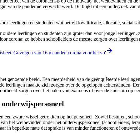
 het effect van de coronacrisis op de motivatie, het welbevinden en de
 begin van de pandemie verwacht werd. Dit blijkt uit een onderzoek va
r leerlingen en studenten wat betreft kwalificatie, allocatie, socialis
or oudere leerlingen en studenten zijn groter dan voor jonge leerlingen,
oor corona; zo hebben schoolleiders de meeste zorgen over leerlingen m
actsheet 'Gevolgen van 16 maanden corona voor het vo'
gt het genoemde beeld. Een meerderheid van de geënquêteerde leerlingen 
 de leerlingen maakte zich zorgen over de opgelopen achterstanden. Een
voorbeeld zorgen over het halen van examens of over de kans om op ee
 onderwijspersoneel
 een zware wissel getrokken op het personeel. Zowel besturen, schooll
e van het welbevinden onder het onderwijspersoneel (schoolleiders, lera
aar in beperkte mate dat sprake is van minder functioneren of ontevred