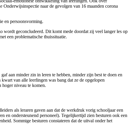
 sociaal-emotionele ontwikkeling van leerlingen. Ook over
n de Onderwijsinspectie naar de gevolgen van 16 maanden corona
atie en persoonsvorming.
 zo wordt geconcludeerd. Dit komt mede doordat zij veel langer les op
et een problematische thuissituatie.
gaf aan minder zin in leren te hebben, minder zijn best te doen en
 kwart van alle leerlingen was bang dat ze de opgelopen
n hoger niveau te komen.
eiders als leraren gaven aan dat de werkdruk vorig schooljaar een
ren en ondersteunend personeel). Tegelijkertijd zien besturen ook een
enheid. Sommige besturen constateren dat de uitval onder het