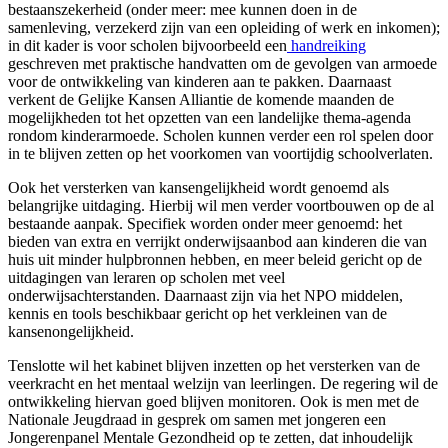
bestaanszekerheid (onder meer: mee kunnen doen in de
samenleving, verzekerd zijn van een opleiding of werk en inkomen);
in dit kader is voor scholen bijvoorbeeld een
handreiking
geschreven met praktische handvatten om de gevolgen van armoede
voor de ontwikkeling van kinderen aan te pakken. Daarnaast
verkent de Gelijke Kansen Alliantie de komende maanden de
mogelijkheden tot het opzetten van een landelijke thema-agenda
rondom kinderarmoede. Scholen kunnen verder een rol spelen door
in te blijven zetten op het voorkomen van voortijdig schoolverlaten.
Ook het versterken van kansengelijkheid wordt genoemd als
belangrijke uitdaging. Hierbij wil men verder voortbouwen op de al
bestaande aanpak. Specifiek worden onder meer genoemd: het
bieden van extra en verrijkt onderwijsaanbod aan kinderen die van
huis uit minder hulpbronnen hebben, en meer beleid gericht op de
uitdagingen van leraren op scholen met veel
onderwijsachterstanden. Daarnaast zijn via het NPO middelen,
kennis en tools beschikbaar gericht op het verkleinen van de
kansenongelijkheid.
Tenslotte wil het kabinet blijven inzetten op het versterken van de
veerkracht en het mentaal welzijn van leerlingen. De regering wil de
ontwikkeling hiervan goed blijven monitoren. Ook is men met de
Nationale Jeugdraad in gesprek om samen met jongeren een
Jongerenpanel Mentale Gezondheid op te zetten, dat inhoudelijk