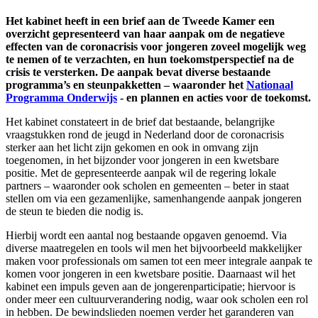
Het kabinet heeft in een brief aan de Tweede Kamer een
overzicht gepresenteerd van haar aanpak om de negatieve
effecten van de coronacrisis voor jongeren zoveel mogelijk weg
te nemen of te verzachten, en hun toekomstperspectief na de
crisis te versterken. De aanpak bevat diverse bestaande
programma’s en steunpakketten – waaronder het
Nationaal
Programma Onderwijs
- en plannen en acties voor de toekomst.
Het kabinet constateert in de brief dat bestaande, belangrijke
vraagstukken rond de jeugd in Nederland door de coronacrisis
sterker aan het licht zijn gekomen en ook in omvang zijn
toegenomen, in het bijzonder voor jongeren in een kwetsbare
positie. Met de gepresenteerde aanpak wil de regering lokale
partners – waaronder ook scholen en gemeenten – beter in staat
stellen om via een gezamenlijke, samenhangende aanpak jongeren
de steun te bieden die nodig is.
Hierbij wordt een aantal nog bestaande opgaven genoemd. Via
diverse maatregelen en tools wil men het bijvoorbeeld makkelijker
maken voor professionals om samen tot een meer integrale aanpak te
komen voor jongeren in een kwetsbare positie. Daarnaast wil het
kabinet een impuls geven aan de jongerenparticipatie; hiervoor is
onder meer een cultuurverandering nodig, waar ook scholen een rol
in hebben. De bewindslieden noemen verder het garanderen van