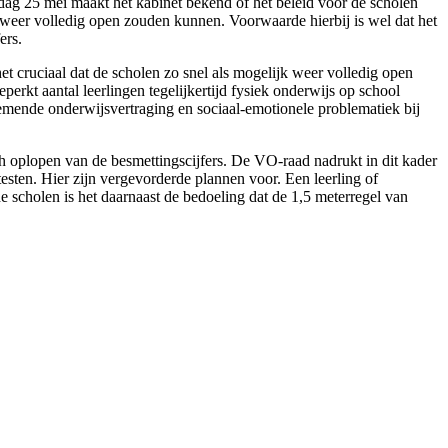
sdag 25 mei maakt het kabinet bekend of het beleid voor de scholen
 weer volledig open zouden kunnen. Voorwaarde hierbij is wel dat het
ers.
t cruciaal dat de scholen zo snel als mogelijk weer volledig open
perkt aantal leerlingen tegelijkertijd fysiek onderwijs op school
enemende onderwijsvertraging en sociaal-emotionele problematiek bij
ch oplopen van de besmettingscijfers. De VO-raad nadrukt in dit kader
testen. Hier zijn vergevorderde plannen voor. Een leerling of
 scholen is het daarnaast de bedoeling dat de 1,5 meterregel van