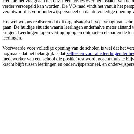
Het kabinet vraagt aan het OMT een advies over het loslaten van de r
verder versoepeld kan worden. De VO-raad vindt het vanuit het perspe
verantwoord is voor onderwijspersoneel en dat de volledige opening van
Hoewel we ons realiseren dat dit organisatorisch veel vraagt van sch
gaan. De huidige situatie waarin leerlingen anderhalve meter afstand t
krijgen. Leerlingen lopen vertraging op en ontmoeten elkaar en de ler
leerlingen.
Voorwaarde voor volledige opening van de scholen is wel dat het veran
nogmaals dat het belangrijk is dat
zelftesten voor alle leerlingen ter 
medewerker van een school die positief test wordt geacht thuis te bl
kracht blijft tussen leerlingen en onderwijspersoneel, en onderwijsper