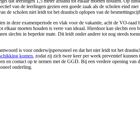
egel dat leerlingen 1,5 meter afstand tot elkaar moeten houden. Op din
ctief van de leerlingen gezien een goede zaak als de scholen eind mei
 de scholen niet leidt tot het drastisch oplopen van de besmettingscijf
olen in deze examenperiode en vlak voor de vakantie, acht de VO-raad he
ot elkaar moeten houden is verre van ideaal. Hierdoor kan slechts een be
aren slechts in beperkte mate. Dit leidt onder andere tot nog steeds to
twoord is voor onderwijspersoneel en dat het niet leidt tot het drastis
beschikking komen
, zodat zij zich twee keer per week preventief kunnen 
ijven en contact op te nemen met de GGD. Bij een verdere opening van de
soneel onderling.