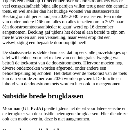
Tijdens een debat op 11 december over de doorstroomtoets was er
veel eensgezindheid: bijna alle partijen willen terug naar één centrale
toets, en wel sneller dan het huidige voorstel van staatssecretaris
Becking om dit per schooljaar 2029-2030 te realiseren. Een motie
van onder andere D66 om ‘alles op alles te zetten om in 2027 naar
één doorstroomtoetsaanbieder te gaan’ werd op 16 december
aangenomen. Becking gaf tijdens het debat al aan bereid te zijn om
mee te werken aan een versnelling, maar wees erop dat een
wetswijziging een bepaalde doorlooptijd heeft.
De staatssecretaris stelde daarnaast dat hij eerst alle puzzelstukjes op
tafel wil hebben voor het maken van een integrale afweging wat
betreft de toekomst van de doorstroomtoets. Hiervoor moeten nog
diverse onderzoeken worden afgerond, onder andere een
behoeftepeiling bij scholen. Het debat over de toekomst van de toets
kan dan voor de zomer van 2026 worden gevoerd. De functie en
inhoud van de doorstroomtoets worden hier ook in meegenomen.
Subsidie brede brugklassen
Moorman (GL-PvdA) pleitte tijdens het debat voor latere selectie en
de terugkeer van de subsidie heterogene brugklassen. Hier diende ze
ook een motie over in, deze is niet aangenomen.