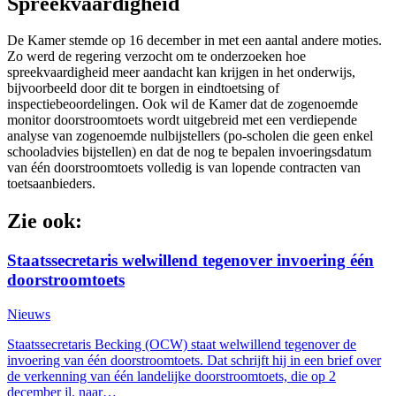
Spreekvaardigheid
De Kamer stemde op 16 december in met een aantal andere moties.
Zo werd de regering verzocht om te onderzoeken hoe
spreekvaardigheid meer aandacht kan krijgen in het onderwijs,
bijvoorbeeld door dit te borgen in eindtoetsing of
inspectiebeoordelingen. Ook wil de Kamer dat de zogenoemde
monitor doorstroomtoets wordt uitgebreid met een verdiepende
analyse van zogenoemde nulbijstellers (po-scholen die geen enkel
schooladvies bijstellen) en dat de nog te bepalen invoeringsdatum
van één doorstroomtoets volledig is van lopende contracten van
toetsaanbieders.
Zie ook:
Staatssecretaris welwillend tegenover invoering één
doorstroomtoets
Nieuws
Staatssecretaris Becking (OCW) staat welwillend tegenover de
invoering van één doorstroomtoets. Dat schrijft hij in een brief over
de verkenning van één landelijke doorstroomtoets, die op 2
december jl. naar…