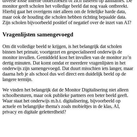
diverse losse interne onderzoeken of zich baseren op aannames. De
monitor geeft scholen het volledige beeld dat nog vaak ontbreekt.
Hierbij gaat het overigens niet alleen om de feitelijke harde data,
maar ook de houding die scholen hebben richting bepaalde data.
Zijn scholen bijvoorbeeld positief of negatief over de inzet van AI?
Vragenlijsten samengevoegd
Om dit volledige beeld te krijgen, is het belangrijk dat scholen
binnen het primair, voortgezet en gespecialiseerd onderwijs de
monitor invullen. Gemiddeld kost het invullen van de monitor zo’n
dertig minuten. Dat komt omdat er meerdere vragenlijsten in het
onderwijs zijn samengevoegd. Dat duurt misschien iets langer, maar
daarna heb je als school dus wel direct een duidelijk beeld op de
langere termijn.
We vinden het belangrijk dat de Monitor Digitalisering niet alleen
schoolbesturen, maar ook publieke partners een beter beeld geeft.
Waar staat het onderwijs m.b.t. digitalisering, bijvoorbeeld op
actuele en belangrijke thema's zoals mobieltjes in de klas, AI,
privacy en digitale geletterdheid?