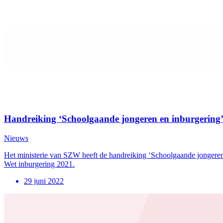
Handreiking ‘Schoolgaande jongeren en inburgering
Nieuws
Het ministerie van SZW heeft de handreiking ‘Schoolgaande jongeren
Wet inburgering 2021.
29 juni 2022