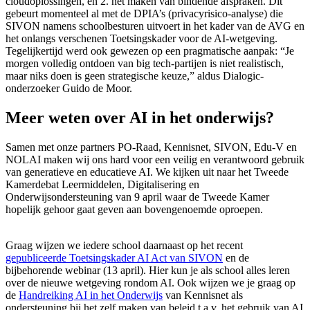
cloudoplossingen, en 2. het maken van bindende afspraken. Dit
gebeurt momenteel al met de DPIA’s (privacyrisico-analyse) die
SIVON namens schoolbesturen uitvoert in het kader van de AVG en
het onlangs verschenen Toetsingskader voor de AI-wetgeving.
Tegelijkertijd werd ook gewezen op een pragmatische aanpak: “Je
morgen volledig ontdoen van big tech-partijen is niet realistisch,
maar niks doen is geen strategische keuze,” aldus Dialogic-
onderzoeker Guido de Moor.
Meer weten over AI in het onderwijs?
Samen met onze partners PO-Raad, Kennisnet, SIVON, Edu-V en
NOLAI maken wij ons hard voor een veilig en verantwoord gebruik
van generatieve en educatieve AI. We kijken uit naar het Tweede
Kamerdebat Leermiddelen, Digitalisering en
Onderwijsondersteuning van 9 april waar de Tweede Kamer
hopelijk gehoor gaat geven aan bovengenoemde oproepen.
Graag wijzen we iedere school daarnaast op het recent
gepubliceerde Toetsingskader AI Act van SIVON
en de
bijbehorende webinar (13 april). Hier kun je als school alles leren
over de nieuwe wetgeving rondom AI. Ook wijzen we je graag op
de
Handreiking AI in het Onderwijs
van Kennisnet als
ondersteuning bij het zelf maken van beleid t.a.v. het gebruik van AI