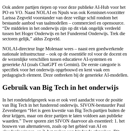
Ook andere partijen riepen op voor deze publieke AI-Hub voor het
PO en VO. Naast NOLAI en Npuls was ook Kennisnet-voorzitter
Larissa Zegveld voorstander van deze veilige schil rondom het
bestaande aanbod van taalmodellen – commercieel en opensource.
“De middelen in het onderwijs zijn op dit vlak ongelijk verdeeld
tussen het Hoger Onderwijs en het Funderend Onderwijs. Trek die
sectoren gelijk,” aldus Zegveld.
NOLAI-directeur Inge Molenaar wees – naast een goedwerkende
nationale infrastructuur – ook op de essentiële rol voor de docent en
de wezenlijke verschillen tussen educatieve AI-systemen en
generieke AI (zoals ChatGPT en Gemini). De eerste categorie is
specifiek voor het onderwijs opgebouwd en kent vaak een
pedagogisch element. Deze ontbreken bij de generieke AI-modellen.
Gebruik van Big Tech in het onderwijs
In het rondetafelgesprek was er ook veel aandacht voor de positie
van Big Tech in het funderend onderwijs. SIVON-bestuurder Paul
Zevenbergen “Het is geen kwestie van Big Tech-partijen buiten de
deur krijgen, maar om deze partijen te laten voldoen aan publieke
waarden.” Twee sporen ziet SIVON daarvoor als essentieel: 1. het
bouwen van alternatieven, zoals op het gebied van AI en