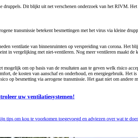
ne druppels. Dit blijkt uit net verschenen onderzoek van het RIVM. He
ogene transmissie betekent besmettingen met het virus via kleine druppe
eden ventilatie van binnenruimten op verspreiding van corona. Het blij
nt in vergelijking met niet-ventileren. Nog meer ventileren maakt de ka
 mogelijk om op basis van de resultaten aan te geven welk risico accept
omfort, de kosten van aanschaf en onderhoud, en energiegebruik. Het i
risico op besmetting via aerogene transmissie. Het gaat niet om ander
troleer uw ventilatiesystemen!
 zijn tips om kou te voorkomen toegevoegd en adviezen over wat te doe