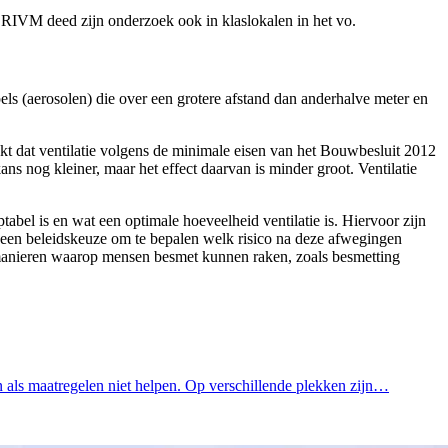
t RIVM deed zijn onderzoek ook in klaslokalen in het vo.
ls (aerosolen) die over een grotere afstand dan anderhalve meter en
kt dat ventilatie volgens de minimale eisen van het Bouwbesluit 2012
ns nog kleiner, maar het effect daarvan is minder groot. Ventilatie
abel is en wat een optimale hoeveelheid ventilatie is. Hiervoor zijn
s een beleidskeuze om te bepalen welk risico na deze afwegingen
e manieren waarop mensen besmet kunnen raken, zoals besmetting
n als maatregelen niet helpen. Op verschillende plekken zijn…