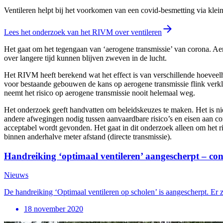
Ventileren helpt bij het voorkomen van een covid-besmetting via klei
Lees het onderzoek van het RIVM over ventileren
Het gaat om het tegengaan van ‘aerogene transmissie’ van corona. Aer
over langere tijd kunnen blijven zweven in de lucht.
Het RIVM heeft berekend wat het effect is van verschillende hoeveelh
voor bestaande gebouwen de kans op aerogene transmissie flink verklei
neemt het risico op aerogene transmissie nooit helemaal weg.
Het onderzoek geeft handvatten om beleidskeuzes te maken. Het is niet
andere afwegingen nodig tussen aanvaardbare risico’s en eisen aan c
acceptabel wordt gevonden. Het gaat in dit onderzoek alleen om het 
binnen anderhalve meter afstand (directe transmissie).
Handreiking ‘optimaal ventileren’ aangescherpt – con
Nieuws
De handreiking ‘Optimaal ventileren op scholen’ is aangescherpt. Er
18 november 2020