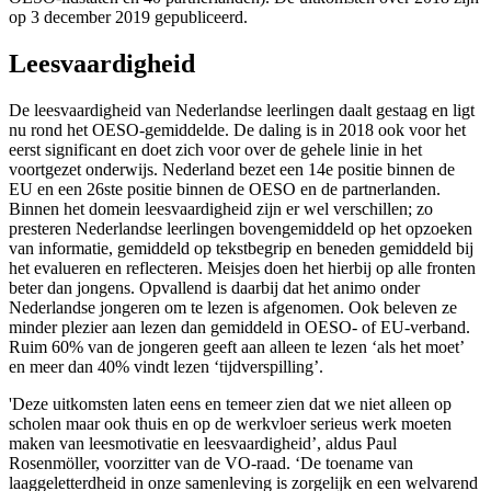
op 3 december 2019 gepubliceerd.
Leesvaardigheid
De leesvaardigheid van Nederlandse leerlingen daalt gestaag en ligt
nu rond het OESO-gemiddelde. De daling is in 2018 ook voor het
eerst significant en doet zich voor over de gehele linie in het
voortgezet onderwijs. Nederland bezet een 14e positie binnen de
EU en een 26ste positie binnen de OESO en de partnerlanden.
Binnen het domein leesvaardigheid zijn er wel verschillen; zo
presteren Nederlandse leerlingen bovengemiddeld op het opzoeken
van informatie, gemiddeld op tekstbegrip en beneden gemiddeld bij
het evalueren en reflecteren. Meisjes doen het hierbij op alle fronten
beter dan jongens. Opvallend is daarbij dat het animo onder
Nederlandse jongeren om te lezen is afgenomen. Ook beleven ze
minder plezier aan lezen dan gemiddeld in OESO- of EU-verband.
Ruim 60% van de jongeren geeft aan alleen te lezen ‘als het moet’
en meer dan 40% vindt lezen ‘tijdverspilling’.
'Deze uitkomsten laten eens en temeer zien dat we niet alleen op
scholen maar ook thuis en op de werkvloer serieus werk moeten
maken van leesmotivatie en leesvaardigheid’, aldus Paul
Rosenmöller, voorzitter van de VO-raad. ‘De toename van
laaggeletterdheid in onze samenleving is zorgelijk en een welvarend