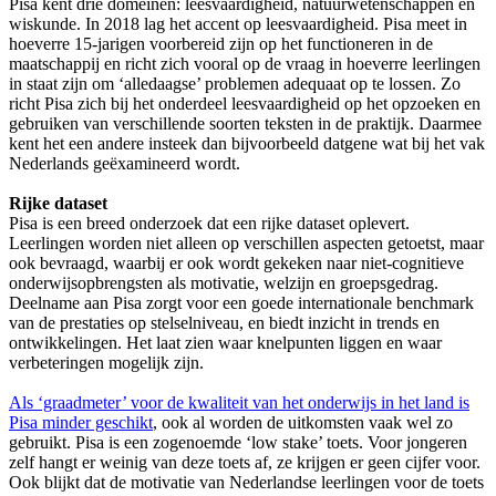
Pisa kent drie domeinen: leesvaardigheid, natuurwetenschappen en
wiskunde. In 2018 lag het accent op leesvaardigheid. Pisa meet in
hoeverre 15-jarigen voorbereid zijn op het functioneren in de
maatschappij en richt zich vooral op de vraag in hoeverre leerlingen
in staat zijn om ‘alledaagse’ problemen adequaat op te lossen. Zo
richt Pisa zich bij het onderdeel leesvaardigheid op het opzoeken en
gebruiken van verschillende soorten teksten in de praktijk. Daarmee
kent het een andere insteek dan bijvoorbeeld datgene wat bij het vak
Nederlands geëxamineerd wordt.
Rijke dataset
Pisa is een breed onderzoek dat een rijke dataset oplevert.
Leerlingen worden niet alleen op verschillen aspecten getoetst, maar
ook bevraagd, waarbij er ook wordt gekeken naar niet-cognitieve
onderwijsopbrengsten als motivatie, welzijn en groepsgedrag.
Deelname aan Pisa zorgt voor een goede internationale benchmark
van de prestaties op stelselniveau, en biedt inzicht in trends en
ontwikkelingen. Het laat zien waar knelpunten liggen en waar
verbeteringen mogelijk zijn.
Als ‘graadmeter’ voor de kwaliteit van het onderwijs in het land is
Pisa minder geschikt
, ook al worden de uitkomsten vaak wel zo
gebruikt. Pisa is een zogenoemde ‘low stake’ toets. Voor jongeren
zelf hangt er weinig van deze toets af, ze krijgen er geen cijfer voor.
Ook blijkt dat de motivatie van Nederlandse leerlingen voor de toets