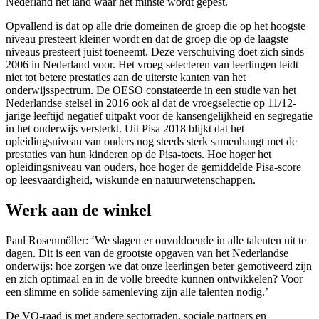
Nederland het land waar het minste wordt gepest.
Opvallend is dat op alle drie domeinen de groep die op het hoogste
niveau presteert kleiner wordt en dat de groep die op de laagste
niveaus presteert juist toeneemt. Deze verschuiving doet zich sinds
2006 in Nederland voor. Het vroeg selecteren van leerlingen leidt
niet tot betere prestaties aan de uiterste kanten van het
onderwijsspectrum. De OESO constateerde in een studie van het
Nederlandse stelsel in 2016 ook al dat de vroegselectie op 11/12-
jarige leeftijd negatief uitpakt voor de kansengelijkheid en segregatie
in het onderwijs versterkt. Uit Pisa 2018 blijkt dat het
opleidingsniveau van ouders nog steeds sterk samenhangt met de
prestaties van hun kinderen op de Pisa-toets. Hoe hoger het
opleidingsniveau van ouders, hoe hoger de gemiddelde Pisa-score
op leesvaardigheid, wiskunde en natuurwetenschappen.
Werk aan de winkel
Paul Rosenmöller: ‘We slagen er onvoldoende in alle talenten uit te
dagen. Dit is een van de grootste opgaven van het Nederlandse
onderwijs: hoe zorgen we dat onze leerlingen beter gemotiveerd zijn
en zich optimaal en in de volle breedte kunnen ontwikkelen? Voor
een slimme en solide samenleving zijn alle talenten nodig.’
De VO-raad is met andere sectorraden, sociale partners en