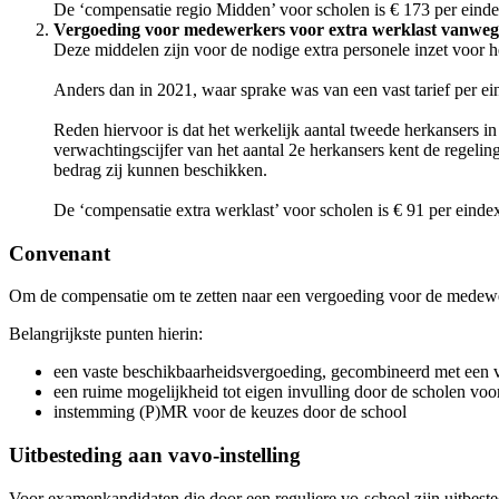
De ‘compensatie regio Midden’ voor scholen is € 173 per eind
Vergoeding voor medewerkers voor extra werklast vanwege 
Deze middelen zijn voor de nodige extra personele inzet voor 
Anders dan in 2021, waar sprake was van een vast tarief per ein
Reden hiervoor is dat het werkelijk aantal tweede herkansers i
verwachtingscijfer van het aantal 2e herkansers kent de regeli
bedrag zij kunnen beschikken.
De ‘compensatie extra werklast’ voor scholen is € 91 per einde
Convenant
Om de compensatie om te zetten naar een vergoeding voor de medewe
Belangrijkste punten hierin:
een vaste beschikbaarheidsvergoeding, gecombineerd met een v
een ruime mogelijkheid tot eigen invulling door de scholen vo
instemming (P)MR voor de keuzes door de school
Uitbesteding aan vavo-instelling
Voor examenkandidaten die door een reguliere vo-school zijn uitbestee