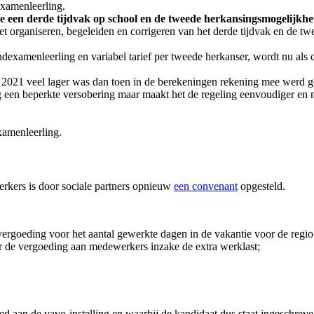
examenleerling.
een derde tijdvak op school en de tweede herkansingsmogelijkhe
het organiseren, begeleiden en corrigeren van het derde tijdvak en de
dexamenleerling en variabel tarief per tweede herkanser, wordt nu als 
n 2021 veel lager was dan toen in de berekeningen rekening mee werd g
ng een beperkte versobering maar maakt het de regeling eenvoudiger en 
xamenleerling.
rkers is door sociale partners opnieuw
een convenant
opgesteld.
ergoeding voor het aantal gewerkte dagen in de vakantie voor de regi
or de vergoeding aan medewerkers inzake de extra werklast;
d aan de vavo-instelling en waarbij de kandidaat dus staat ingeschreven