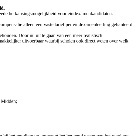
id.
 tweede herkansingsmogelijkheid voor eindexamenkandidaten.
compensatie alleen een vaste tarief per eindexamenleerling gehanteerd.
ehouden. Door nu uit te gaan van een meer realistisch
makkelijker uitvoerbaar waarbij scholen ook direct weten over welk
o Midden;
 bij het reguliere vo, ontvangt het bevoegd gezag van het reguliere