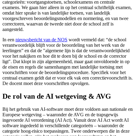
categorieën: voortgangstoetsen, schoolexamens en centrale
examens. We gaan hier alleen in op het centraal schriftelijk examen,
omdat hier sprake is van landelijke toetsen, van landelijk
voorgeschreven beoordelingsmodellen en normering, en van twee
correctoren, waarvan de tweede niet door de school zelf is
aangesteld.
In een
nieuwsbericht van de NOS
wordt vermeld dat: “de school
verantwoordelijk blijft voor de beoordeling van het werk van de
leerlingen” en dat de "algemene lijn is dat de verantwoordelijkheid
voor het nakijken en hoe dit te doen bij de school en de corrector
ligt". Dat klopt in zijn algemeenheid, maar gaat onvoldoende in op
de eisen en regels die samenhangen met landelijke toetsing met
voorschriften voor de beoordelingsprocedure. Specifiek voor het
centraal examen geldt dat er voor elk vak een correctievoorschrift is.
De docent moet deze voorschriften opvolgen.
De rol van de AI wetgeving & AVG
Bij het gebruik van AI-software moet deze voldoen aan nationale en
Europese wetgeving – waaronder de AVG en de trapsgewijs
ingevoerde AI verordening (AI Act). Vanuit deze AI Act wordt AI
software ingedeeld in verschillende categorieën – waaronder de
categorie hoog-risico toepassingen. Twee onderwerpen die in deze