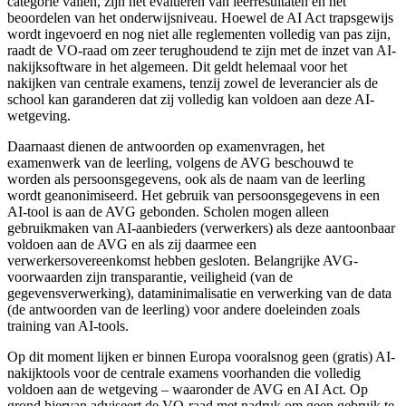
categorie vallen, zijn het evalueren van leerresultaten en het
beoordelen van het onderwijsniveau. Hoewel de AI Act trapsgewijs
wordt ingevoerd en nog niet alle reglementen volledig van pas zijn,
raadt de VO-raad om zeer terughoudend te zijn met de inzet van AI-
nakijksoftware in het algemeen. Dit geldt helemaal voor het
nakijken van centrale examens, tenzij zowel de leverancier als de
school kan garanderen dat zij volledig kan voldoen aan deze AI-
wetgeving.
Daarnaast dienen de antwoorden op examenvragen, het
examenwerk van de leerling, volgens de AVG beschouwd te
worden als persoonsgegevens, ook als de naam van de leerling
wordt geanonimiseerd. Het gebruik van persoonsgegevens in een
AI-tool is aan de AVG gebonden. Scholen mogen alleen
gebruikmaken van AI-aanbieders (verwerkers) als deze aantoonbaar
voldoen aan de AVG en als zij daarmee een
verwerkersovereenkomst hebben gesloten. Belangrijke AVG-
voorwaarden zijn transparantie, veiligheid (van de
gegevensverwerking), dataminimalisatie en verwerking van de data
(de antwoorden van de leerling) voor andere doeleinden zoals
training van AI-tools.
Op dit moment lijken er binnen Europa vooralsnog geen (gratis) AI-
nakijktools voor de centrale examens voorhanden die volledig
voldoen aan de wetgeving – waaronder de AVG en AI Act. Op
grond hiervan adviseert de VO-raad met nadruk om geen gebruik te