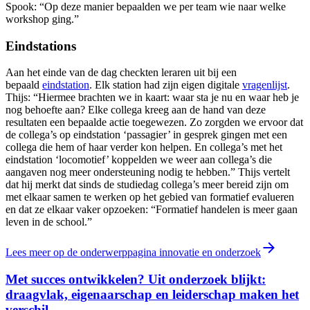
Spook: “Op deze manier bepaalden we per team wie naar welke
workshop ging.”
Eindstations
Aan het einde van de dag checkten leraren uit bij een
bepaald
eindstation
. Elk station had zijn eigen digitale
vragenlijst
.
Thijs: “Hiermee brachten we in kaart: waar sta je nu en waar heb je
nog behoefte aan? Elke collega kreeg aan de hand van deze
resultaten een bepaalde actie toegewezen. Zo zorgden we ervoor dat
de collega’s op eindstation ‘passagier’ in gesprek gingen met een
collega die hem of haar verder kon helpen. En collega’s met het
eindstation ‘locomotief
’
koppelden we weer aan collega’s die
aangaven nog meer ondersteuning nodig te hebben.” Thijs vertelt
dat hij merkt dat sinds de studiedag collega’s meer bereid zijn om
met elkaar samen te werken op het gebied van formatief evalueren
en dat ze elkaar vaker opzoeken: “Formatief handelen is meer gaan
leven in de school.”
Lees meer op de onderwerppagina innovatie en onderzoek
Met succes ontwikkelen? Uit onderzoek blijkt:
draagvlak, eigenaarschap en leiderschap maken het
verschil