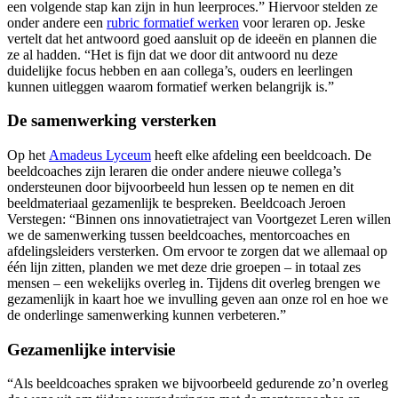
een volgende stap kan zijn in hun leerproces.” Hiervoor stelden ze
onder andere een
rubric formatief werken
voor leraren op. Jeske
vertelt dat het antwoord goed aansluit op de ideeën en plannen die
ze al hadden. “Het is fijn dat we door dit antwoord nu deze
duidelijke focus hebben en aan collega’s, ouders en leerlingen
kunnen uitleggen waarom formatief werken belangrijk is.”
De samenwerking versterken
Op het
Amadeus Lyceum
heeft elke afdeling een beeldcoach. De
beeldcoaches zijn leraren die onder andere nieuwe collega’s
ondersteunen door bijvoorbeeld hun lessen op te nemen en dit
beeldmateriaal gezamenlijk te bespreken. Beeldcoach Jeroen
Verstegen: “Binnen ons innovatietraject van Voortgezet Leren willen
we de samenwerking tussen beeldcoaches, mentorcoaches en
afdelingsleiders versterken. Om ervoor te zorgen dat we allemaal op
één lijn zitten, planden we met deze drie groepen – in totaal zes
mensen – een wekelijks overleg in. Tijdens dit overleg brengen we
gezamenlijk in kaart hoe we invulling geven aan onze rol en hoe we
de onderlinge samenwerking kunnen verbeteren.”
Gezamenlijke intervisie
“Als beeldcoaches spraken we bijvoorbeeld gedurende zo’n overleg