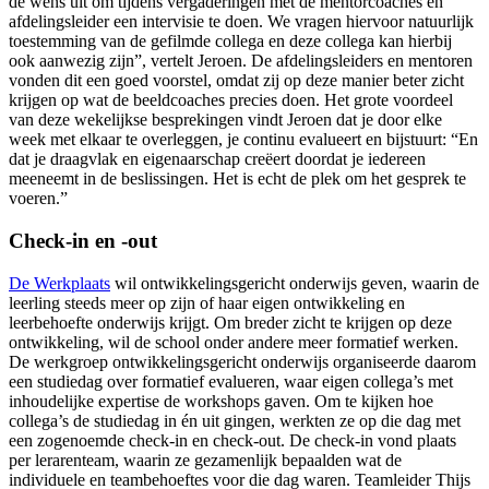
de wens uit om tijdens vergaderingen met de mentorcoaches en
afdelingsleider een intervisie te doen. We vragen hiervoor natuurlijk
toestemming van de gefilmde collega en deze collega kan hierbij
ook aanwezig zijn”, vertelt Jeroen. De afdelingsleiders en mentoren
vonden dit een goed voorstel, omdat zij op deze manier beter zicht
krijgen op wat de beeldcoaches precies doen. Het grote voordeel
van deze wekelijkse besprekingen vindt Jeroen dat je door elke
week met elkaar te overleggen, je continu evalueert en bijstuurt: “En
dat je draagvlak en eigenaarschap creëert doordat je iedereen
meeneemt in de beslissingen. Het is echt de plek om het gesprek te
voeren.”
Check-in en -out
De Werkplaats
wil ontwikkelingsgericht onderwijs geven, waarin de
leerling steeds meer op zijn of haar eigen ontwikkeling en
leerbehoefte onderwijs krijgt. Om breder zicht te krijgen op deze
ontwikkeling, wil de school onder andere meer formatief werken.
De werkgroep ontwikkelingsgericht onderwijs organiseerde daarom
een studiedag over formatief evalueren, waar eigen collega’s met
inhoudelijke expertise de workshops gaven. Om te kijken hoe
collega’s de studiedag in én uit gingen, werkten ze op die dag met
een zogenoemde check-in en check-out. De check-in vond plaats
per lerarenteam, waarin ze gezamenlijk bepaalden wat de
individuele en teambehoeftes voor die dag waren. Teamleider Thijs