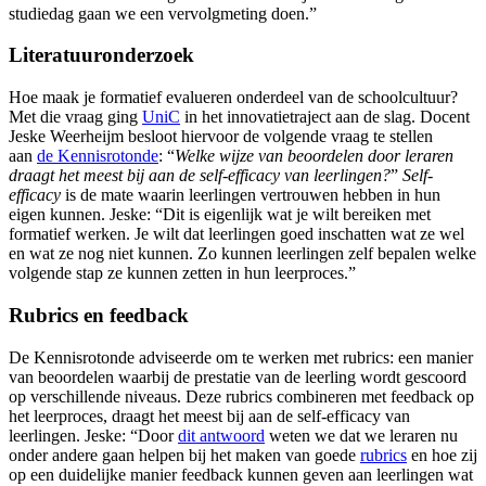
studiedag gaan we een vervolgmeting doen.”
Literatuuronderzoek
Hoe maak je formatief evalueren onderdeel van de schoolcultuur?
Met die vraag ging
UniC
in het innovatietraject aan de slag. Docent
Jeske Weerheijm besloot hiervoor de volgende vraag te stellen
aan
de Kennisrotonde
: “
Welke wijze van beoordelen door leraren
draagt het meest bij aan de self-efficacy van leerlingen?
”
Self-
efficacy
is de mate waarin leerlingen vertrouwen hebben in hun
eigen kunnen. Jeske: “Dit is eigenlijk wat je wilt bereiken met
formatief werken. Je wilt dat leerlingen goed inschatten wat ze wel
en wat ze nog niet kunnen. Zo kunnen leerlingen zelf bepalen welke
volgende stap ze kunnen zetten in hun leerproces.”
Rubrics en feedback
De Kennisrotonde adviseerde om te werken met rubrics: een manier
van beoordelen waarbij de prestatie van de leerling wordt gescoord
op verschillende niveaus. Deze rubrics combineren met feedback op
het leerproces, draagt het meest bij aan de self-efficacy van
leerlingen. Jeske: “Door
dit antwoord
weten we dat we leraren nu
onder andere gaan helpen bij het maken van goede
rubrics
en hoe zij
op een duidelijke manier feedback kunnen geven aan leerlingen wat