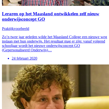
Leraren op het Maasland ontwikkelen zelf nieuw
onderwijsconcept GO
Praktijkvoorbeeld
Zo’n twee jaar geleden wilde het Maasland College een nieuwe weg
inslaan met hun onderwijs. Het resultaat mag er zijn: vanaf volgend
schooljaar wordt het nieuwe onderwijsconcept GO
(Gepersonaliseerd Onderwijs)…
24 februari 2020