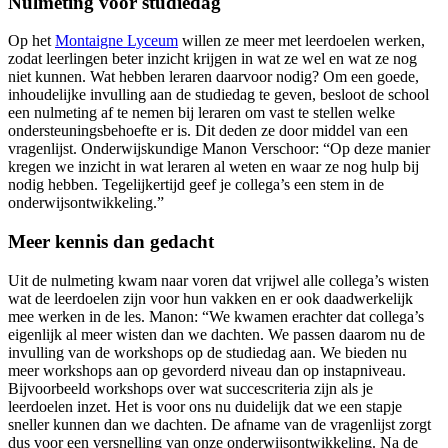
Nulmeting voor studiedag
Op het
Montaigne Lyceum
willen ze meer met leerdoelen werken,
zodat leerlingen beter inzicht krijgen in wat ze wel en wat ze nog
niet kunnen. Wat hebben leraren daarvoor nodig? Om een goede,
inhoudelijke invulling aan de studiedag te geven, besloot de school
een nulmeting af te nemen bij leraren om vast te stellen welke
ondersteuningsbehoefte er is. Dit deden ze door middel van een
vragenlijst. Onderwijskundige Manon Verschoor: “Op deze manier
kregen we inzicht in wat leraren al weten en waar ze nog hulp bij
nodig hebben. Tegelijkertijd geef je collega’s een stem in de
onderwijsontwikkeling.”
Meer kennis dan gedacht
Uit de nulmeting kwam naar voren dat vrijwel alle collega’s wisten
wat de leerdoelen zijn voor hun vakken en er ook daadwerkelijk
mee werken in de les. Manon: “We kwamen erachter dat collega’s
eigenlijk al meer wisten dan we dachten. We passen daarom nu de
invulling van de workshops op de studiedag aan. We bieden nu
meer workshops aan op gevorderd niveau dan op instapniveau.
Bijvoorbeeld workshops over wat succescriteria zijn als je
leerdoelen inzet. Het is voor ons nu duidelijk dat we een stapje
sneller kunnen dan we dachten. De afname van de vragenlijst zorgt
dus voor een versnelling van onze onderwijsontwikkeling. Na de