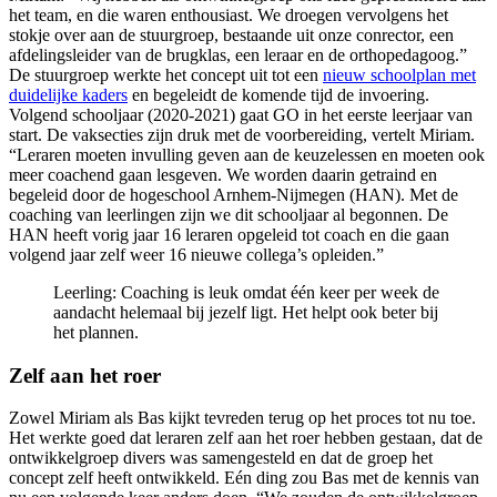
het team, en die waren enthousiast. We droegen vervolgens het
stokje over aan de stuurgroep, bestaande uit onze conrector, een
afdelingsleider van de brugklas, een leraar en de orthopedagoog.”
De stuurgroep werkte het concept uit tot een
nieuw schoolplan met
duidelijke kaders
en begeleidt de komende tijd de invoering.
Volgend schooljaar (2020-2021) gaat GO in het eerste leerjaar van
start. De vaksecties zijn druk met de voorbereiding, vertelt Miriam.
“Leraren moeten invulling geven aan de keuzelessen en moeten ook
meer coachend gaan lesgeven. We worden daarin getraind en
begeleid door de hogeschool Arnhem-Nijmegen (HAN). Met de
coaching van leerlingen zijn we dit schooljaar al begonnen. De
HAN heeft vorig jaar 16 leraren opgeleid tot coach en die gaan
volgend jaar zelf weer 16 nieuwe collega’s opleiden.”
Leerling: Coaching is leuk omdat één keer per week de
aandacht helemaal bij jezelf ligt. Het helpt ook beter bij
het plannen.
Zelf aan het roer
Zowel Miriam als Bas kijkt tevreden terug op het proces tot nu toe.
Het werkte goed dat leraren zelf aan het roer hebben gestaan, dat de
ontwikkelgroep divers was samengesteld en dat de groep het
concept zelf heeft ontwikkeld. Eén ding zou Bas met de kennis van