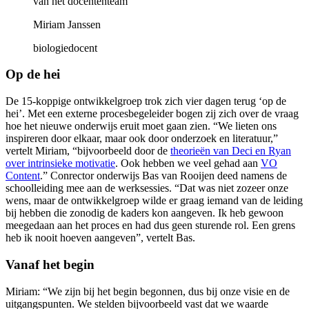
van het docententeam
Miriam Janssen
biologiedocent
Op de hei
De 15-koppige ontwikkelgroep trok zich vier dagen terug ‘op de
hei’. Met een externe procesbegeleider bogen zij zich over de vraag
hoe het nieuwe onderwijs eruit moet gaan zien. “We lieten ons
inspireren door elkaar, maar ook door onderzoek en literatuur,”
vertelt Miriam, “bijvoorbeeld door de
theorieën van Deci en Ryan
over intrinsieke motivatie
. Ook hebben we veel gehad aan
VO
Content
.” Conrector onderwijs Bas van Rooijen deed namens de
schoolleiding mee aan de werksessies. “Dat was niet zozeer onze
wens, maar de ontwikkelgroep wilde er graag iemand van de leiding
bij hebben die zonodig de kaders kon aangeven. Ik heb gewoon
meegedaan aan het proces en had dus geen sturende rol. Een grens
heb ik nooit hoeven aangeven”, vertelt Bas.
Vanaf het begin
Miriam: “We zijn bij het begin begonnen, dus bij onze visie en de
uitgangspunten. We stelden bijvoorbeeld vast dat we waarde