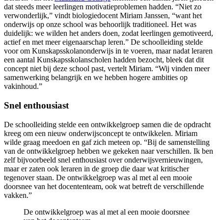
dat steeds meer leerlingen motivatieproblemen hadden. “Niet zo
verwonderlijk,” vindt biologiedocent Miriam Janssen, “want het
onderwijs op onze school was behoorlijk traditioneel. Het was
duidelijk: we wilden het anders doen, zodat leerlingen gemotiveerd,
actief en met meer eigenaarschap leren.” De schoolleiding stelde
voor om Kunskapsskolanonderwijs in te voeren, maar nadat leraren
een aantal Kunskapsskolanscholen hadden bezocht, bleek dat dit
concept niet bij deze school past, vertelt Miriam. “Wij vinden meer
samenwerking belangrijk en we hebben hogere ambities op
vakinhoud.”
Snel enthousiast
De schoolleiding stelde een ontwikkelgroep samen die de opdracht
kreeg om een nieuw onderwijsconcept te ontwikkelen. Miriam
wilde graag meedoen en gaf zich meteen op. “Bij de samenstelling
van de ontwikkelgroep hebben we gekeken naar verschillen. Ik ben
zelf bijvoorbeeld snel enthousiast over onderwijsvernieuwingen,
maar er zaten ook leraren in de groep die daar wat kritischer
tegenover staan. De ontwikkelgroep was al met al een mooie
doorsnee van het docententeam, ook wat betreft de verschillende
vakken.”
De ontwikkelgroep was al met al een mooie doorsnee