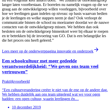
nu een volgende keer anders doen. “We zouden de ontwikkelgroep
langer laten voortbestaan. Er borrelen nu namelijk vragen op die we
graag aan de ontwikkelgroep willen voorleggen, bijvoorbeeld over
hoe we leerlingen gaan indelen op niveau: op basis waarvan bedien
je de leerlingen en welke stappen neem je dan? Ook verloopt de
communicatie binnen de school nu moeizamer doordat we de nauwe
contacten van de ontwikkelgroep missen. We hebben dan ook
besloten om de ontwikkelgroep binnenkort weer bij elkaar te roepen
en te betrekken bij de invoering van GO. Dat is een belangrijke les
die het proces ons heeft geleerd.”
Lees meer op de onderwerppagina innovatie en onderzoek
Een schoolcultuur met meer gedeelde
verantwoordelijkheid: “We geven ons team veel
vertrouwen”
Praktijkvoorbeeld
“Een cultuurverandering creëer je niet van de ene op de andere dag.
We hebben duidelijk aan ons team uitgelegd wat we voor ogen
hadden: een open cultuur, waarin leerlingen én…
10 december 2019