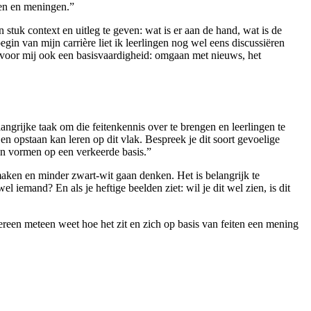
ten en meningen.”
stuk context en uitleg te geven: wat is er aan de hand, wat is de
begin van mijn carrière liet ik leerlingen nog wel eens discussiëren
s voor mij ook een basisvaardigheid: omgaan met nieuws, het
grijke taak om die feitenkennis over te brengen en leerlingen te
 en opstaan kan leren op dit vlak. Bespreek je dit soort gevoelige
gen vormen op een verkeerde basis.”
 maken en minder zwart-wit gaan denken. Het is belangrijk te
l iemand? En als je heftige beelden ziet: wil je dit wel zien, is dit
edereen meteen weet hoe het zit en zich op basis van feiten een mening