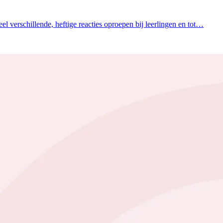
l verschillende, heftige reacties oproepen bij leerlingen en tot…