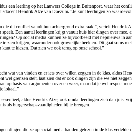
ldus een leerling op het Lauwers College in Buitenpost, waar het conflic
edenisdocent Hendrik Atze van Doezum. “Je kunt leerlingen zo waardevo
 die dit conflict vanuit hun achtergrond extra raakt”, vertelt Hendrik A
n speelt. Een aantal leerlingen krijgt vanuit huis hier dingen over mee, 
leerlingen? Op social media kunnen ze bijvoorbeeld met nepnieuws in a
ie te zien krijgen, waaronder ook gruwelijke beelden. Dit gaat soms met 
kant te kiezen. Dat zien we ook terug op onze school.”
echt wat van vinden en er iets over willen zeggen in de klas, aldus H
nt wel grenzen stelt, laat zien dat er ook dingen zijn die we niet zegge
an op basis van argumenten over en weer, maar dat je wel respect moet h
je lokaal.”
is essentieel, aldus Hendrik Atze, ook omdat leerlingen zich dan juist v
is als burgerschapsvaardigheden bij te brengen.
ngen dingen die ze op social media hadden gelezen in de klas vertelden 