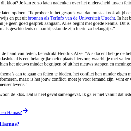
f dit klopt? Je kan ze zo laten nadenken over het onderscheid tussen fei
aten opdoen. “Ik probeer in het gesprek wat dan ontstaat ook altijd een 
wijs en put uit
bronnen als TerInfo van de Universiteit Utrecht
. In het 
 kan je geen goed gesprek aangaan. Alles begint met goede kennis. Dit i
ls geschiedenis en aardrijkskunde zijn hierin zo belangrijk.”
e hand van feiten, benadrukt Hendrik Atze. “Als docent heb je de belan
laslokaal is een belangrijke oefenplaats hiervoor, waarbij je met vallen
isschien het nieuws minder begrijpen of uit het nieuws stappen en menin
 thema’s aan te gaan en feiten te bieden, het conflict hen minder eigen
ormeren, maar: is het jouw conflict, moet je voor iemand zijn, wint er we
 mensenlevens."
gewoon de klos. Dat is heel gevat samengevat. Ik ga er niet vanuit dat i
aël en Hamas?
en Hamas?