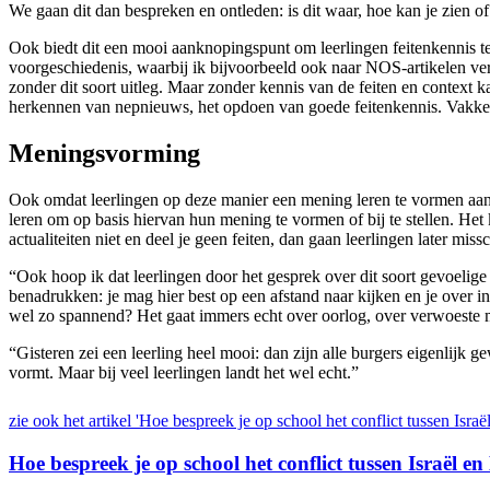
We gaan dit dan bespreken en ontleden: is dit waar, hoe kan je zien o
Ook biedt dit een mooi aanknopingspunt om leerlingen feitenkennis te l
voorgeschiedenis, waarbij ik bijvoorbeeld ook naar NOS-artikelen ver
zonder dit soort uitleg. Maar zonder kennis van de feiten en context
herkennen van nepnieuws, het opdoen van goede feitenkennis. Vakken a
Meningsvorming
Ook omdat leerlingen op deze manier een mening leren te vormen aan d
leren om op basis hiervan hun mening te vormen of bij te stellen. Het k
actualiteiten niet en deel je geen feiten, dan gaan leerlingen later m
“Ook hoop ik dat leerlingen door het gesprek over dit soort gevoelige
benadrukken: je mag hier best op een afstand naar kijken en je over inf
wel zo spannend? Het gaat immers echt over oorlog, over verwoeste
“Gisteren zei een leerling heel mooi: dan zijn alle burgers eigenlijk 
vormt. Maar bij veel leerlingen landt het wel echt.”
zie ook het artikel 'Hoe bespreek je op school het conflict tussen Isr
Hoe bespreek je op school het conflict tussen Israël 