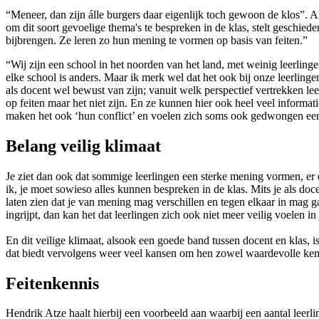
“Meneer, dan zijn álle burgers daar eigenlijk toch gewoon de klos”. A
om dit soort gevoelige thema's te bespreken in de klas, stelt geschi
bijbrengen. Ze leren zo hun mening te vormen op basis van feiten.”
“Wij zijn een school in het noorden van het land, met weinig leerlingen
elke school is anders. Maar ik merk wel dat het ook bij onze leerlinge
als docent wel bewust van zijn; vanuit welk perspectief vertrekken 
op feiten maar het niet zijn. En ze kunnen hier ook heel veel informat
maken het ook ‘hun conflict’ en voelen zich soms ook gedwongen een 
Belang veilig klimaat
Je ziet dan ook dat sommige leerlingen een sterke mening vormen, er 
ik, je moet sowieso alles kunnen bespreken in de klas. Mits je als doce
laten zien dat je van mening mag verschillen en tegen elkaar in mag ga
ingrijpt, dan kan het dat leerlingen zich ook niet meer veilig voelen in 
En dit veilige klimaat, alsook een goede band tussen docent en klas, 
dat biedt vervolgens weer veel kansen om hen zowel waardevolle kenn
Feitenkennis
Hendrik Atze haalt hierbij een voorbeeld aan waarbij een aantal leerli