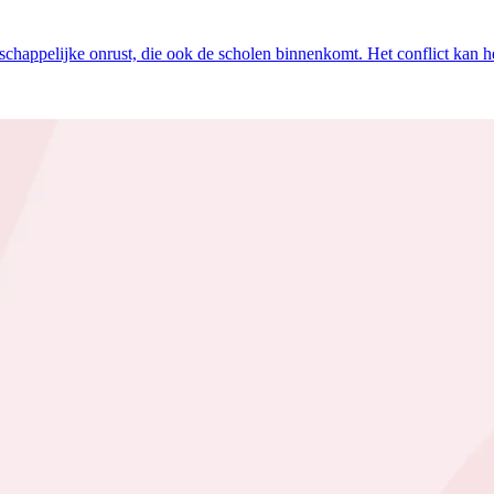
chappelijke onrust, die ook de scholen binnenkomt. Het conflict kan hee