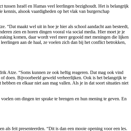
t tussen Israël en Hamas veel leerlingen bezighoudt. Het is belangrijk
lle kennis, alsook vaardigheden op het vlak van burgerschap
tze. “Dat maakt wel uit in hoe je hier als school aandacht aan besteedt,
anderen zien en horen dingen vooral via social media. Hier moet je je
anraking komen, daar wordt veel meer gegooid met meningen die lijken
leerlingen aan de haal, ze voelen zich dan bij het conflict betrokken,
endrik Atze. “Soms kunnen ze ook heftig reageren. Dat mag ook vind
n of doen. Bijvoorbeeld geweld verheerlijken. Ook is het belangrijk te
ebben en elkaar niet aan mag vallen. Als je in dat soort situaties niet
rij voelen om dingen ter sprake te brengen en hun mening te geven. En
en als feit presenteerden. “Dit is dan een mooie opening voor een les.