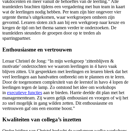
vakdocenten en meer vanuit de behoeftes van de leerling.” Alle
teamleiders brachten tijdens een vergadering met hun team in kaart
wat de leerlingen nodig hebben. Per team zijn hier ongeveer vier
urgente thema’s uitgekomen, waar werkgroepen omheen zijn
gevormd. Leraren sloten zich aan bij een werkgroep naar keuze en
kregen de tijd om het thema samen verder te onderzoeken. De
teamleiders steunden de groepen door op te treden als
sparringpartner.
Enthousiasme en vertrouwen
Leraar Christel de Jong: “In mijn werkgroep ‘zittenblijven &
motivatie’ onderzochten we waarom leerlingen in 4 havo vaak
blijven zitten. Uit gesprekken met leerlingen en leraren bleek dat het
veel leerlingen aan handvatten ontbreekt om te plannen en te leren.
Door de toegenomen complexiteit van de leerstof in havo 4 lopen de
leerlingen tegen de lamp. Zo ontstond het idee om workshops
in
executieve functies
aan te bieden. Harrie deelde dit plan met het
managementteam. Zij waren gelijk enthousiast en vroegen of wij het
zo snel mogelijk in gang wilden zetten. Dit enthousiasme en
vertrouwen gaf ons een enorme boost.”
Kwaliteiten van collega’s inzetten
Onder leiding van Christel bedacht de werkgroep welke workshops