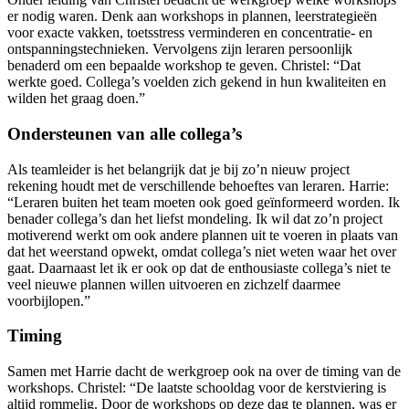
er nodig waren. Denk aan workshops in plannen, leerstrategieën
voor exacte vakken, toetsstress verminderen en concentratie- en
ontspanningstechnieken. Vervolgens zijn leraren persoonlijk
benaderd om een bepaalde workshop te geven. Christel: “Dat
werkte goed. Collega’s voelden zich gekend in hun kwaliteiten en
wilden het graag doen.”
Ondersteunen van alle collega’s
Als teamleider is het belangrijk dat je bij zo’n nieuw project
rekening houdt met de verschillende behoeftes van leraren. Harrie:
“Leraren buiten het team moeten ook goed geïnformeerd worden. Ik
benader collega’s dan het liefst mondeling. Ik wil dat zo’n project
motiverend werkt om ook andere plannen uit te voeren in plaats van
dat het weerstand opwekt, omdat collega’s niet weten waar het over
gaat. Daarnaast let ik er ook op dat de enthousiaste collega’s niet te
veel nieuwe plannen willen uitvoeren en zichzelf daarmee
voorbijlopen.”
Timing
Samen met Harrie dacht de werkgroep ook na over de timing van de
workshops. Christel: “De laatste schooldag voor de kerstviering is
altijd rommelig. Door de workshops op deze dag te plannen, was er