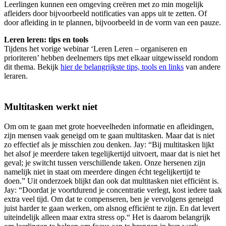
Leerlingen kunnen een omgeving creëren met zo min mogelijk
afleiders door bijvoorbeeld notificaties van apps uit te zetten. Of
door afleiding in te plannen, bijvoorbeeld in de vorm van een pauze.
Leren leren: tips en tools
Tijdens het vorige webinar ‘Leren Leren – organiseren en
prioriteren’ hebben deelnemers tips met elkaar uitgewisseld rondom
dit thema. Bekijk
hier de belangrijkste tips, tools en links
van andere
leraren.
Multitasken werkt niet
Om om te gaan met grote hoeveelheden informatie en afleidingen,
zijn mensen vaak geneigd om te gaan multitasken. Maar dat is niet
zo effectief als je misschien zou denken. Jay: “Bij multitasken lijkt
het alsof je meerdere taken tegelijkertijd uitvoert, maar dat is niet het
geval; je switcht tussen verschillende taken. Onze hersenen zijn
namelijk niet in staat om meerdere dingen écht tegelijkertijd te
doen.” Uit onderzoek blijkt dan ook dat multitasken niet efficiënt is.
Jay: “Doordat je voortdurend je concentratie verlegt, kost iedere taak
extra veel tijd. Om dat te compenseren, ben je vervolgens geneigd
juist harder te gaan werken, om alsnog efficiënt te zijn. En dat levert
uiteindelijk alleen maar extra stress op.“ Het is daarom belangrijk