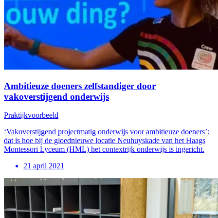
Ambitieuze doeners zelfstandiger door
vakoverstijgend onderwijs
Praktijkvoorbeeld
‘Vakoverstijgend projectmatig onderwijs voor ambitieuze doeners’:
dat is hoe bij de gloednieuwe locatie Neuhuyskade van het Haags
Montessori Lyceum (HML) het contextrijk onderwijs is ingericht.
21 april 2021