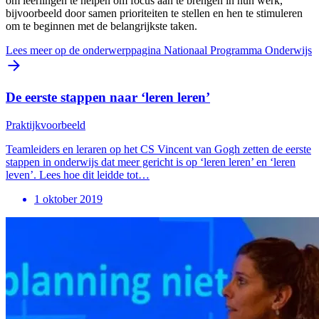
om leerlingen te helpen om focus aan te brengen in hun werk,
bijvoorbeeld door samen prioriteiten te stellen en hen te stimuleren
om te beginnen met de belangrijkste taken.
Lees meer op de onderwerppagina Nationaal Programma Onderwijs
De eerste stappen naar ‘leren leren’
Praktijkvoorbeeld
Teamleiders en leraren op het CS Vincent van Gogh zetten de eerste
stappen in onderwijs dat meer gericht is op ‘leren leren’ en ‘leren
leven’. Lees hoe dit leidde tot…
1 oktober 2019