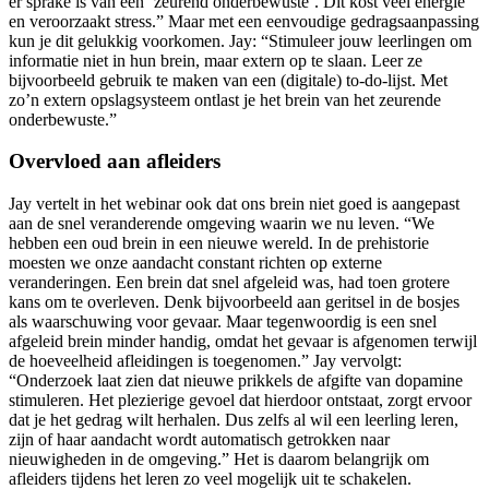
er sprake is van een ‘zeurend onderbewuste’. Dit kost veel energie
en veroorzaakt stress.” Maar met een eenvoudige gedragsaanpassing
kun je dit gelukkig voorkomen. Jay: “Stimuleer jouw leerlingen om
informatie niet in hun brein, maar extern op te slaan. Leer ze
bijvoorbeeld gebruik te maken van een (digitale) to-do-lijst. Met
zo’n extern opslagsysteem ontlast je het brein van het zeurende
onderbewuste.”
Overvloed aan afleiders
Jay vertelt in het webinar ook dat ons brein niet goed is aangepast
aan de snel veranderende omgeving waarin we nu leven. “We
hebben een oud brein in een nieuwe wereld. In de prehistorie
moesten we onze aandacht constant richten op externe
veranderingen. Een brein dat snel afgeleid was, had toen grotere
kans om te overleven. Denk bijvoorbeeld aan geritsel in de bosjes
als waarschuwing voor gevaar. Maar tegenwoordig is een snel
afgeleid brein minder handig, omdat het gevaar is afgenomen terwijl
de hoeveelheid afleidingen is toegenomen.” Jay vervolgt:
“Onderzoek laat zien dat nieuwe prikkels de afgifte van dopamine
stimuleren. Het plezierige gevoel dat hierdoor ontstaat, zorgt ervoor
dat je het gedrag wilt herhalen. Dus zelfs al wil een leerling leren,
zijn of haar aandacht wordt automatisch getrokken naar
nieuwigheden in de omgeving.” Het is daarom belangrijk om
afleiders tijdens het leren zo veel mogelijk uit te schakelen.