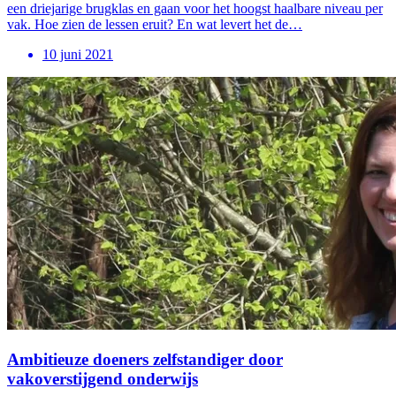
een driejarige brugklas en gaan voor het hoogst haalbare niveau per
vak. Hoe zien de lessen eruit? En wat levert het de…
10 juni 2021
Ambitieuze doeners zelfstandiger door
vakoverstijgend onderwijs