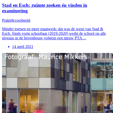
Stad en Esch: ruimte zoeken én vinden in
examinering
Praktijkvoorbeeld
Minder toetsen en meer maatwerk: dat was de wens van Stad &
Esch. Sinds vorig schooljaar (2019-2020) werkt de school op alle
niveaus in de bovenbouw volgens een nieuw PTA…
14 april 2021