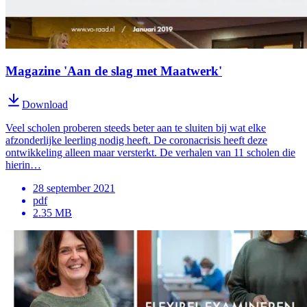
Magazine 'Aan de slag met Maatwerk'
Download
Veel scholen proberen steeds beter aan te sluiten bij wat elke
afzonderlijke leerling nodig heeft. De coronacrisis heeft deze
ontwikkeling alleen maar versterkt. De verhalen van 11 scholen die
hierin…
28 september 2021
pdf
2.35 MB