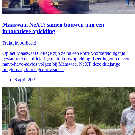
Maaswaal NeXT: samen bouwen aan een
innovatieve opleiding
Praktijkvoorbeeld
Op het Maaswaal College zijn ze na een korte voorbereidingstijd
gestart met een driejarige onderbouwopleiding. Leerlingen met een
mavo/havo-advies volgen bij Maaswaal NeXT deze driejarige
brugklas op hun eigen niveau.…
6 april 2021