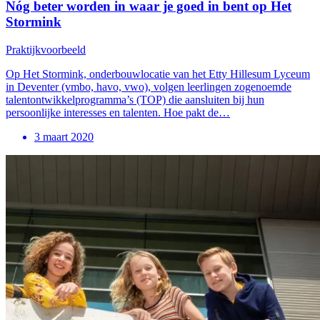
Nóg beter worden in waar je goed in bent op Het
Stormink
Praktijkvoorbeeld
Op Het Stormink, onderbouwlocatie van het Etty Hillesum Lyceum
in Deventer (vmbo, havo, vwo), volgen leerlingen zogenoemde
talentontwikkelprogramma’s (TOP) die aansluiten bij hun
persoonlijke interesses en talenten. Hoe pakt de…
3 maart 2020