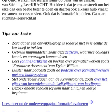
Op UniC werken alle leerjaarteams op basis van de aanpak
van Stichting LeerKRACHT. Het idee is dat je ernaar streeft om het
elke dag een beetje beter te doen en daarbij ook elkaars hulp vraagt
en samen successen viert. Ook dat is formatief handelen. Ga naar:
stichting-leerkracht.nl
Tips van Jeske
Zorg dat er een ontwikkelgroep is zodat je niet in je eentje de
kar hoeft te trekken
Gebruik hulpmiddelen zoals deze
zelfscan
, waarmee collega’s
kennis en ervaringen kunnen delen
Lees
(online) artikelen
en boeken over formatief werken zoals
‘Formative Assesment’ van Dylan William
Luister naar podcasts zoals de
podcast over formatief werken
met een buddysysteem
Stel onderzoeksvragen aan de Kennisrotonde, zoals
over het
effect van beoordelen op de ‘self-efficacy’ van leerlingen
Bezoek andere scholen (of kom naar UniC) en laat je
inspireren
Lees meer op de onderwerppagina formatief evalueren