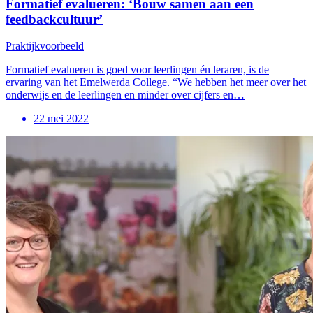
Formatief evalueren: ‘Bouw samen aan een
feedbackcultuur’
Praktijkvoorbeeld
Formatief evalueren is goed voor leerlingen én leraren, is de
ervaring van het Emelwerda College. “We hebben het meer over het
onderwijs en de leerlingen en minder over cijfers en…
22 mei 2022