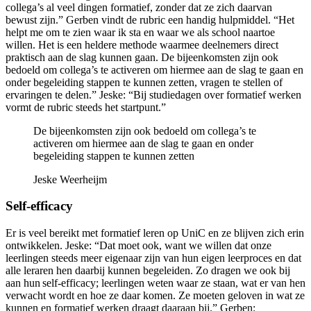
collega’s al veel dingen formatief, zonder dat ze zich daarvan
bewust zijn.” Gerben vindt de rubric een handig hulpmiddel. “Het
helpt me om te zien waar ik sta en waar we als school naartoe
willen. Het is een heldere methode waarmee deelnemers direct
praktisch aan de slag kunnen gaan. De bijeenkomsten zijn ook
bedoeld om collega’s te activeren om hiermee aan de slag te gaan en
onder begeleiding stappen te kunnen zetten, vragen te stellen of
ervaringen te delen.” Jeske: “Bij studiedagen over formatief werken
vormt de rubric steeds het startpunt.”
De bijeenkomsten zijn ook bedoeld om collega’s te
activeren om hiermee aan de slag te gaan en onder
begeleiding stappen te kunnen zetten
Jeske Weerheijm
Self-efficacy
Er is veel bereikt met formatief leren op UniC en ze blijven zich erin
ontwikkelen. Jeske: “Dat moet ook, want we willen dat onze
leerlingen steeds meer eigenaar zijn van hun eigen leerproces en dat
alle leraren hen daarbij kunnen begeleiden. Zo dragen we ook bij
aan hun self-efficacy; leerlingen weten waar ze staan, wat er van hen
verwacht wordt en hoe ze daar komen. Ze moeten geloven in wat ze
kunnen en formatief werken draagt daaraan bij.” Gerben: