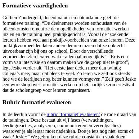
Formatieve vaardigheden
Gerben Zondergeld, docent natuur en natuurkunde geeft de
formatieve training. “De deelnemers worden enthousiast van de
bijeenkomsten omdat ze de mogelijkheden van formatief werken
inzien en de training heel praktijkgericht is. Vooral de ‘zoekende’
leraren hebben veel aan praktijkvoorbeelden van onze leraren. Deze
praktijkvoorbeelden laten andere leraren inzien dat ze ook echt
uitvoerbaar zijn bij ons op school. Door de verschillende
voorbeelden zien leraren wat er allemaal mogelijk is.” “Er is een
vorm van intervisie en daarom maken we de groep niet te groot”,
legt Jeske verder uit. “Het eerste jaar deden meer dan twintig
collega’s mee, maar dat bleek te veel. Zo leren we zelf ook steeds
hoe we de leerlijnen nog beter kunnen vormgeven.” Zelf geeft Jeske
een workshop over formatief werken op het jaarlijkse zomerfestival
dat de scholengroep voor leraren organiseert.
Rubric formatief evalueren
In de leerlijn vormt de
rubric ‘formatief evalueren’
de rode draad van
de trainingen. Deze bestaat uit vijf fases (verwachtingen,
leerlingreacties, analyseren, communiceren en vervolgacties)
waarover je als leraar moet nadenken. Doe je iets nog niet, soms of
vaak? Jeske: “We gebruiken deze rubric constant en vaak doen