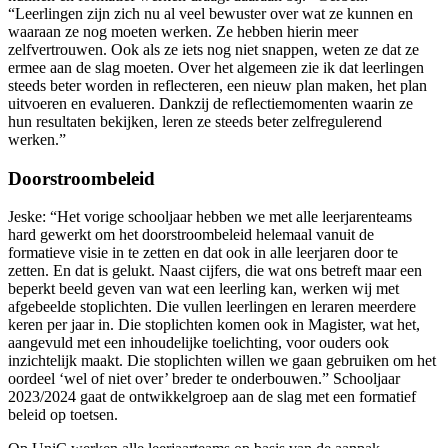
“Leerlingen zijn zich nu al veel bewuster over wat ze kunnen en
waaraan ze nog moeten werken. Ze hebben hierin meer
zelfvertrouwen. Ook als ze iets nog niet snappen, weten ze dat ze
ermee aan de slag moeten. Over het algemeen zie ik dat leerlingen
steeds beter worden in reflecteren, een nieuw plan maken, het plan
uitvoeren en evalueren. Dankzij de reflectiemomenten waarin ze
hun resultaten bekijken, leren ze steeds beter zelfregulerend
werken.”
Doorstroombeleid
Jeske: “Het vorige schooljaar hebben we met alle leerjarenteams
hard gewerkt om het doorstroombeleid helemaal vanuit de
formatieve visie in te zetten en dat ook in alle leerjaren door te
zetten. En dat is gelukt. Naast cijfers, die wat ons betreft maar een
beperkt beeld geven van wat een leerling kan, werken wij met
afgebeelde stoplichten. Die vullen leerlingen en leraren meerdere
keren per jaar in. Die stoplichten komen ook in Magister, wat het,
aangevuld met een inhoudelijke toelichting, voor ouders ook
inzichtelijk maakt. Die stoplichten willen we gaan gebruiken om het
oordeel ‘wel of niet over’ breder te onderbouwen.” Schooljaar
2023/2024 gaat de ontwikkelgroep aan de slag met een formatief
beleid op toetsen.