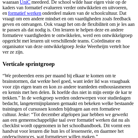
waaraan
UniC
meedeed. De school wilde haar eigen visie op de
kaders van formatief evalueren verder ontwikkelen en uitvoeren,
en
formatief werken
onderdeel maken van de schoolcultuur. Dat
vraagt om een andere mindset en om vaardigheden zoals feedback
geven en ontvangen. Ook vraagt het om de flexibiliteit om je les aan
te passen als dat nodig is. Om leraren te helpen deze en andere
formatieve vaardigheden te ontwikkelen, werd een ontwikkelgroep
opgericht met leraren uit verschillende teams. Coördinator en
organisator van deze ontwikkelgroep Jeske Weerheijm vertelt hoe
ver ze zijn.
Verticale sprintgroep
“We probeerden eens per maand bij elkaar te komen om te
brainstormen, dat werkte heel goed, want ieder lid was vraagbaak
voor zijn eigen team en kon zo andere teamleden enthousiasmeren
en kennis met hen delen. Ik hoefde dus niet in mijn eentje de kar te
trekken.” In de werkgroep werden onderwerpen voor studiedagen
bedacht, langetermijnplannen gemaakt en bekeken welke bestaande
trainingen of cursussen konden bijdragen aan een formatieve
cultuur. Jeske: “Tot december afgelopen jaar hebben we gewerkt
aan een gemeenschappelijke taal over formatief werken dat nu als
checklist wordt opgenomen in het schoolhandboek. Dit vormt een
handvat voor leraren die hun les of lessenserie, en daarmee het
onderwijsproces, wat formatiever willen maken.”