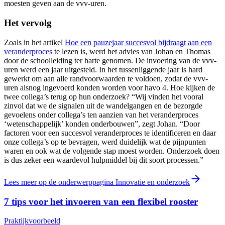
moesten geven aan de vvv-uren.
Het vervolg
Zoals in het artikel
Hoe een pauzejaar succesvol bijdraagt aan een
veranderproces
te lezen is, werd het advies van Johan en Thomas
door de schoolleiding ter harte genomen. De invoering van de vvv-
uren werd een jaar uitgesteld. In het tussenliggende jaar is hard
gewerkt om aan alle randvoorwaarden te voldoen, zodat de vvv-
uren alsnog ingevoerd konden worden voor havo 4. Hoe kijken de
twee collega’s terug op hun onderzoek? “Wij vinden het vooral
zinvol dat we de signalen uit de wandelgangen en de bezorgde
gevoelens onder collega’s ten aanzien van het veranderproces
‘wetenschappelijk’ konden onderbouwen”, zegt Johan. “Door
factoren voor een succesvol veranderproces te identificeren en daar
onze collega’s op te bevragen, werd duidelijk wat de pijnpunten
waren en ook wat de volgende stap moest worden. Onderzoek doen
is dus zeker een waardevol hulpmiddel bij dit soort processen.”
Lees meer op de onderwerppagina Innovatie en onderzoek
7 tips voor het invoeren van een flexibel rooster
Praktijkvoorbeeld