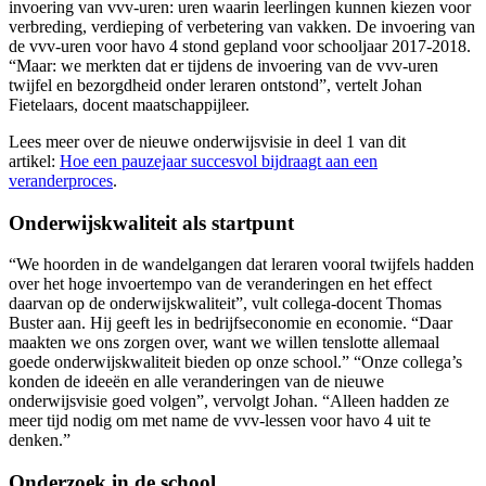
invoering van vvv-uren: uren waarin leerlingen kunnen kiezen voor
verbreding, verdieping of verbetering van vakken. De invoering van
de vvv-uren voor havo 4 stond gepland voor schooljaar 2017-2018.
“Maar: we merkten dat er tijdens de invoering van de vvv-uren
twijfel en bezorgdheid onder leraren ontstond”, vertelt Johan
Fietelaars, docent maatschappijleer.
Lees meer over de nieuwe onderwijsvisie in deel 1 van dit
artikel:
Hoe een pauzejaar succesvol bijdraagt aan een
veranderproces
.
Onderwijskwaliteit als startpunt
“We hoorden in de wandelgangen dat leraren vooral twijfels hadden
over het hoge invoertempo van de veranderingen en het effect
daarvan op de onderwijskwaliteit”, vult collega-docent Thomas
Buster aan. Hij geeft les in bedrijfseconomie en economie. “Daar
maakten we ons zorgen over, want we willen tenslotte allemaal
goede onderwijskwaliteit bieden op onze school.” “Onze collega’s
konden de ideeën en alle veranderingen van de nieuwe
onderwijsvisie goed volgen”, vervolgt Johan. “Alleen hadden ze
meer tijd nodig om met name de vvv-lessen voor havo 4 uit te
denken.”
Onderzoek in de school