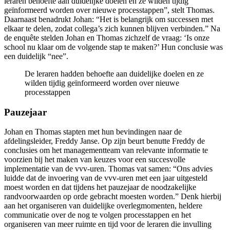
leraren behoefte aan duidelijke doelen en ze wilden tijdig
geïnformeerd worden over nieuwe processtappen”, stelt Thomas.
Daarnaast benadrukt Johan: “Het is belangrijk om successen met
elkaar te delen, zodat collega’s zich kunnen blijven verbinden.” Na
de enquête stelden Johan en Thomas zichzelf de vraag: ‘Is onze
school nu klaar om de volgende stap te maken?’ Hun conclusie was
een duidelijk “nee”.
De leraren hadden behoefte aan duidelijke doelen en ze
wilden tijdig geïnformeerd worden over nieuwe
processtappen
Pauzejaar
Johan en Thomas stapten met hun bevindingen naar de
afdelingsleider, Freddy Janse. Op zijn beurt benutte Freddy de
conclusies om het managementteam van relevante informatie te
voorzien bij het maken van keuzes voor een succesvolle
implementatie van de vvv-uren. Thomas vat samen: “Ons advies
luidde dat de invoering van de vvv-uren met een jaar uitgesteld
moest worden en dat tijdens het pauzejaar de noodzakelijke
randvoorwaarden op orde gebracht moesten worden.” Denk hierbij
aan het organiseren van duidelijke overlegmomenten, heldere
communicatie over de nog te volgen processtappen en het
organiseren van meer ruimte en tijd voor de leraren die invulling