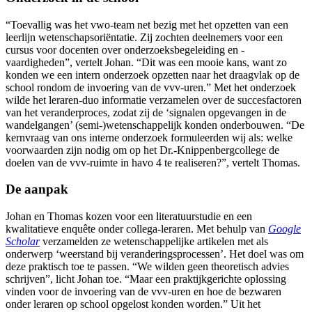
“Toevallig was het vwo-team net bezig met het opzetten van een
leerlijn wetenschapsoriëntatie. Zij zochten deelnemers voor een
cursus voor docenten over onderzoeksbegeleiding en -
vaardigheden”, vertelt Johan. “Dit was een mooie kans, want zo
konden we een intern onderzoek opzetten naar het draagvlak op de
school rondom de invoering van de vvv-uren.” Met het onderzoek
wilde het leraren-duo informatie verzamelen over de succesfactoren
van het veranderproces, zodat zij de ‘signalen opgevangen in de
wandelgangen’ (semi-)wetenschappelijk konden onderbouwen. “De
kernvraag van ons interne onderzoek formuleerden wij als: welke
voorwaarden zijn nodig om op het Dr.-Knippenbergcollege de
doelen van de vvv-ruimte in havo 4 te realiseren?”, vertelt Thomas.
De aanpak
Johan en Thomas kozen voor een literatuurstudie en een
kwalitatieve enquête onder collega-leraren. Met behulp van
Google
Scholar
verzamelden ze wetenschappelijke artikelen met als
onderwerp ‘weerstand bij veranderingsprocessen’. Het doel was om
deze praktisch toe te passen. “We wilden geen theoretisch advies
schrijven”, licht Johan toe. “Maar een praktijkgerichte oplossing
vinden voor de invoering van de vvv-uren en hoe de bezwaren
onder leraren op school opgelost konden worden.” Uit het