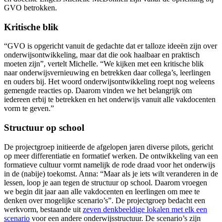
GVO betrokken.
Kritische blik
“GVO is opgericht vanuit de gedachte dat er talloze ideeën zijn over
onderwijsontwikkeling, maar dat die ook haalbaar en praktisch
moeten zijn”, vertelt Michelle. “We kijken met een kritische blik
naar onderwijsvernieuwing en betrekken daar collega’s, leerlingen
en ouders bij. Het woord onderwijsontwikkeling roept nog weleens
gemengde reacties op. Daarom vinden we het belangrijk om
iedereen erbij te betrekken en het onderwijs vanuit alle vakdocenten
vorm te geven.”
Structuur op school
De projectgroep initieerde de afgelopen jaren diverse pilots, gericht
op meer differentiatie en formatief werken. De ontwikkeling van een
formatieve cultuur vormt namelijk de rode draad voor het onderwijs
in de (nabije) toekomst. Anna: “Maar als je iets wilt veranderen in de
lessen, loop je aan tegen de structuur op school. Daarom vroegen
we begin dit jaar aan alle vakdocenten en leerlingen om mee te
denken over mogelijke scenario’s”. De projectgroep bedacht een
werkvorm, bestaande uit
zeven denkbeeldige lokalen met elk een
scenario
voor een andere onderwijsstructuur. De scenario’s zijn