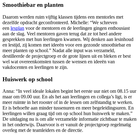
Smoothiebar en planten
Daarom werden ruim vijftig klassen tijdens een mentorles met
dezelfde opdracht geconfronteerd. Michelle: “We schreven
een
lesplan
voor de mentoren en de leerlingen gingen enthousiast
aan de slag. Veel mentoren gaven terug dat ze tot heel andere
gesprekken met hun leerlingen kwamen. Wij denken aan lesinhoud
en lestijd, zij komen met ideeën voor een gezonde smoothiebar en
meer planten op school.” Nadat alle input was verzameld,
destilleerde de projectgroep er de grote lijnen uit en bleken er best
wel wat overeenkomsten tussen de wensen en ideeën van
vakdocenten en leerlingen te zijn.
Huiswerk op school
Anna: “In veel ideale lokalen begint het eerste uur niet om 08.15 uur
maar om 09.00 uur. En als het aan leerlingen en collega’s ligt, is er
meer ruimte in het rooster of in de lessen om zelfstandig te werken.
Er is behoefte aan minder tussenuren en meer begeleidingsuren. En
leerlingen willen graag tijd om op school hun huiswerk te maken.”
De uitdaging nu is om alle verzamelde informatie zichtbaar te maken
in het onderwijs. Daarvoor is er vanuit de projectgroep regelmatig
overleg met de teamleiders en de directie.