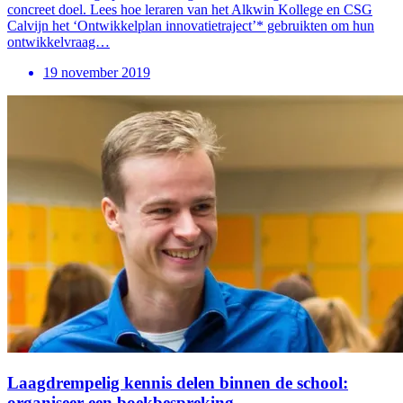
concreet doel. Lees hoe leraren van het Alkwin Kollege en CSG
Calvijn het ‘Ontwikkelplan innovatietraject’* gebruikten om hun
ontwikkelvraag…
19 november 2019
Laagdrempelig kennis delen binnen de school:
organiseer een boekbespreking