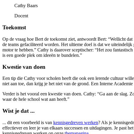
Cathy Baars
Docent
Toekomst
Op de vraag hoe Bert de toekomst ziet, antwoordt Bert: “Wellicht dat 
de teams gefaciliteerd worden. Het ultieme doel is dat we uiteindeli
motor te hebben.” Cathy is daarover sceptischer: “Het zou fantastisc
is een goede plek om ideeën te bundelen.”
Kwestie van doen
Een tip die Cathy voor scholen heeft die ook een lerende cultuur wille
niet aan toe, dan krijg je het niet van de grond. Een Interne Academie
Verder is het vooral een kwestie van doen. Cathy: “Ga aan de slag. Zoe
waar de hele school wat aan heeft.”
Wist je dat ...
... dit een voorbeeld is van
kennisgedreven werken
? Als je kennisged
effectiever en leer je van elkaars successen en uitdagingen. Je past he
kennisgedreven werken op onze
themapagina
.