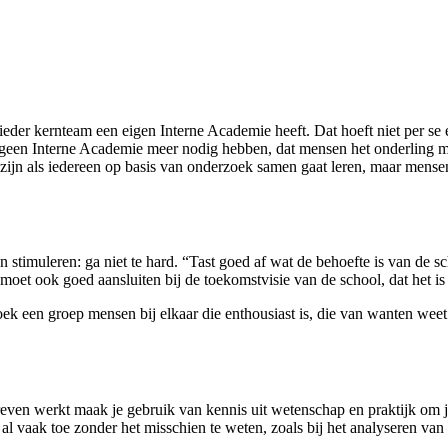
ieder kernteam een eigen Interne Academie heeft. Dat hoeft niet per se e
jk geen Interne Academie meer nodig hebben, dat mensen het onderling me
h zijn als iedereen op basis van onderzoek samen gaat leren, maar men
n stimuleren: ga niet te hard. “Tast goed af wat de behoefte is van de sc
 moet ook goed aansluiten bij de toekomstvisie van de school, dat het i
k een groep mensen bij elkaar die enthousiast is, die van wanten weet. A
reven werkt maak je gebruik van kennis uit wetenschap en praktijk om
t al vaak toe zonder het misschien te weten, zoals bij het analyseren van