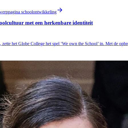
rwerppagina schoolontwikkeling
oolcultuur met een herkenbare identiteit
, zette het Globe College het spel ‘We own the School’ in. Met de opb