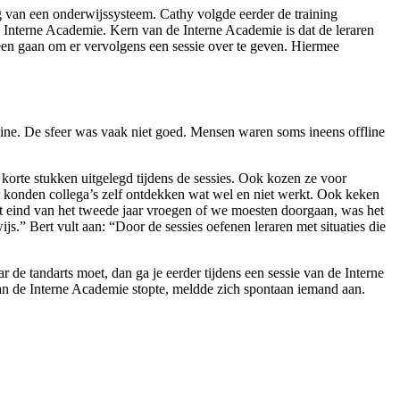
ng van een onderwijssysteem. Cathy volgde eerder de training
 Interne Academie. Kern van de Interne Academie is dat de leraren
een gaan om er vervolgens een sessie over te geven. Hiermee
line. De sfeer was vaak niet goed. Mensen waren soms ineens offline
 korte stukken uitgelegd tijdens de sessies. Ook kozen ze voor
r konden collega’s zelf ontdekken wat wel en niet werkt. Ook keken
t eind van het tweede jaar vroegen of we moesten doorgaan, was het
.” Bert vult aan: “Door de sessies oefenen leraren met situaties die
r de tandarts moet, dan ga je eerder tijdens een sessie van de Interne
van de Interne Academie stopte, meldde zich spontaan iemand aan.