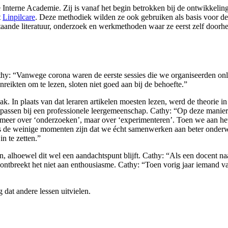
e Interne Academie. Zij is vanaf het begin betrokken bij de ontwikkeli
t
Linpilcare
. Deze methodiek wilden ze ook gebruiken als basis voor de
taande literatuur, onderzoek en werkmethoden waar ze eerst zelf doorh
thy: “Vanwege corona waren de eerste sessies die we organiseerden on
eikten om te lezen, sloten niet goed aan bij de behoefte.”
 In plaats van dat leraren artikelen moesten lezen, werd de theorie in
e passen bij een professionele leergemeenschap. Cathy: “Op deze manie
t meer over ‘onderzoeken’, maar over ‘experimenteren’. Toen we aan he
s de weinige momenten zijn dat we écht samenwerken aan beter onderwijs
n te zetten.”
n, alhoewel dit wel een aandachtspunt blijft. Cathy: “Als een docent naa
 ontbreekt het niet aan enthousiasme. Cathy: “Toen vorig jaar iemand 
 dat andere lessen uitvielen.