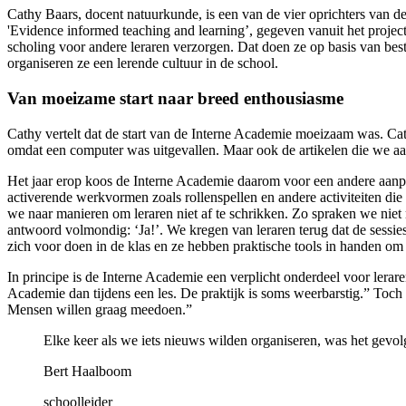
Cathy Baars, docent natuurkunde, is een van de vier oprichters van d
'Evidence informed teaching and learning’, gegeven vanuit het projec
scholing voor andere leraren verzorgen. Dat doen ze op basis van bes
organiseren ze een lerende cultuur in de school.
Van moeizame start naar breed enthousiasme
Cathy vertelt dat de start van de Interne Academie moeizaam was. Ca
omdat een computer was uitgevallen. Maar ook de artikelen die we aanr
Het jaar erop koos de Interne Academie daarom voor een andere aanpak.
activerende werkvormen zoals rollenspellen en andere activiteiten di
we naar manieren om leraren niet af te schrikken. Zo spraken we nie
antwoord volmondig: ‘Ja!’. We kregen van leraren terug dat de sessie
zich voor doen in de klas en ze hebben praktische tools in handen om i
In principe is de Interne Academie een verplicht onderdeel voor lerare
Academie dan tijdens een les. De praktijk is soms weerbarstig.” Toch
Mensen willen graag meedoen.”
Elke keer als we iets nieuws wilden organiseren, was het gevolg
Bert Haalboom
schoolleider