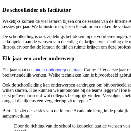
De schoolleider als facilitator
Wekelijks komen de vier leraren bijeen om de sessies van de Interne A
sessies per jaar. We brainstormen, lezen literatuur en maken de verta
De schoolleiding is ook zijdelings betrokken bij de voorbereidingen. B
te koppelen aan de wensen van de collega's, krijgen we scholing die ni
Ik zorg ervoor dat de leraren de tijd en ruimte krijgen om deze profess
Elk jaar een ander onderwerp
Elk jaar staat een
ander onderwerp centraal
. Cathy: “Het eerste jaar r
breinvriendelijk werken. Welke technieken kun je bijvoorbeeld gebru
Ook de schoolleiding kan onderwerpen aandragen om bijvoorbeeld sc
willen starten. Hoe kunnen we autonomie bij de teams leggen? Hoe 
eerst geïnventariseerd wat collega's belangrijk vinden. Vervolgens 
omgaat die tijdens een vergadering zit te typen.”
Bert: "Je ziet de sessies van de Interne Academie terug in de praktij
samenwerking.”
Door de richting van de school te koppelen aan de wensen van de