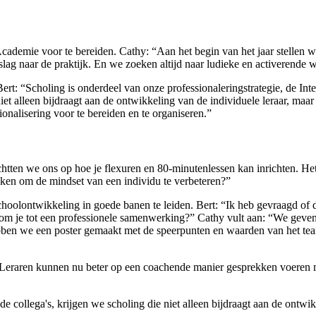
cademie voor te bereiden. Cathy: “Aan het begin van het jaar stellen we
alslag naar de praktijk. En we zoeken altijd naar ludieke en activerende
ert: “Scholing is onderdeel van onze professionaleringstrategie, de Int
et alleen bijdraagt aan de ontwikkeling van de individuele leraar, maar 
ionalisering voor te bereiden en te organiseren.”
ichtten we ons op hoe je flexuren en 80-minutenlessen kan inrichten. Het
iken om de mindset van een individu te verbeteren?”
hoolontwikkeling in goede banen te leiden. Bert: “Ik heb gevraagd o
kom je tot een professionele samenwerking?” Cathy vult aan: “We gev
hebben we een poster gemaakt met de speerpunten en waarden van het te
k. Leraren kunnen nu beter op een coachende manier gesprekken voeren m
 collega's, krijgen we scholing die niet alleen bijdraagt aan de ontwik