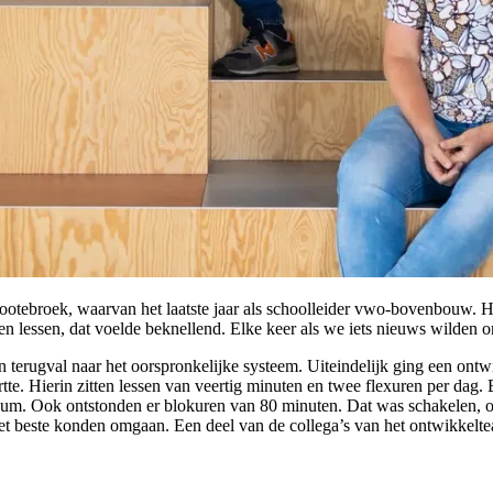
ootebroek, waarvan het laatste jaar als schoolleider vwo-bovenbouw. Hi
 lessen, dat voelde beknellend. Elke keer als we iets nieuws wilden or
erugval naar het oorspronkelijke systeem. Uiteindelijk ging een ontw
. Hierin zitten lessen van veertig minuten en twee flexuren per dag. B
icum. Ook ontstonden er blokuren van 80 minuten. Dat was schakelen,
 het beste konden omgaan. Een deel van de collega’s van het ontwikkelt