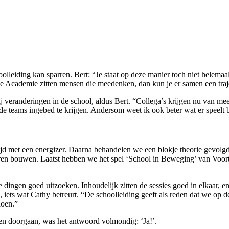
eiding kan sparren. Bert: “Je staat op deze manier toch niet helemaal 
rne Academie zitten mensen die meedenken, dan kun je er samen een tra
 veranderingen in de school, aldus Bert. “Collega’s krijgen nu van mee
de teams ingebed te krijgen. Andersom weet ik ook beter wat er speelt bi
tijd met een energizer. Daarna behandelen we een blokje theorie gevolgd
en bouwen. Laatst hebben we het spel ‘School in Beweging’ van Voortg
 dingen goed uitzoeken. Inhoudelijk zitten de sessies goed in elkaar, e
bij, iets wat Cathy betreurt. “De schoolleiding geeft als reden dat we op
doen.”
en doorgaan, was het antwoord volmondig: ‘Ja!’.