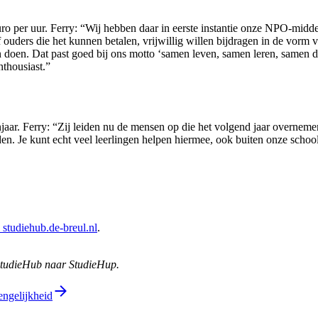
euro per uur. Ferry: “Wij hebben daar in eerste instantie onze NPO-mid
uders die het kunnen betalen, vrijwillig willen bijdragen in de vorm v
n doen. Dat past goed bij ons motto ‘samen leven, samen leren, samen 
thousiast.”
aar. Ferry: “Zij leiden nu de mensen op die het volgend jaar overnemen
en. Je kunt echt veel leerlingen helpen hiermee, ook buiten onze schoo
 studiehub.de-breul.nl
.
StudieHub naar StudieHup.
ngelijkheid