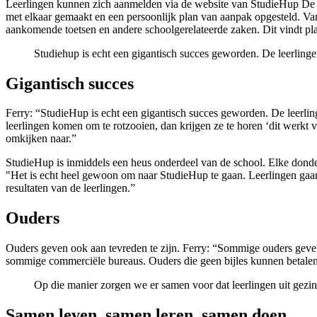
Leerlingen kunnen zich aanmelden via de website van StudieHup De B
met elkaar gemaakt en een persoonlijk plan van aanpak opgesteld. Va
aankomende toetsen en andere schoolgerelateerde zaken. Dit vindt pla
Studiehup is echt een gigantisch succes geworden. De leerlingen
Gigantisch succes
Ferry: “StudieHup is echt een gigantisch succes geworden. De leerling
leerlingen komen om te rotzooien, dan krijgen ze te horen ‘dit werkt v
omkijken naar.”
StudieHup is inmiddels een heus onderdeel van de school. Elke donder
"Het is echt heel gewoon om naar StudieHup te gaan. Leerlingen gaan 
resultaten van de leerlingen.”
Ouders
Ouders geven ook aan tevreden te zijn. Ferry: “Sommige ouders geven 
sommige commerciële bureaus. Ouders die geen bijles kunnen betalen, 
Op die manier zorgen we er samen voor dat leerlingen uit gezi
Samen leven, samen leren, samen doen