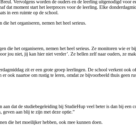
reul. Vervolgens worden de ouders en de leerling uitgenodigd voor ee
naf dat moment start het leerproces voor de leerling. Elke donderdagm
ats in een ruimte op de school.
 die het organiseren, nemen het heel serieus.
en die het organiseren, nemen het heel serieus. Ze monitoren wie er bij
oor jou niet, jij kan hier niet verder’. Ze bellen zelf naar ouders, ze 
dagmiddag zit er een grote groep leerlingen. De school verkent ook of
er ook naartoe om rustig te leren, omdat ze bijvoorbeeld thuis geen ru
aan dat de studiebegeleiding bij StudieHup veel beter is dan bij een c
geven aan blij te zijn met deze optie.”
nnen die het moeilijker hebben, ook mee kunnen doen.