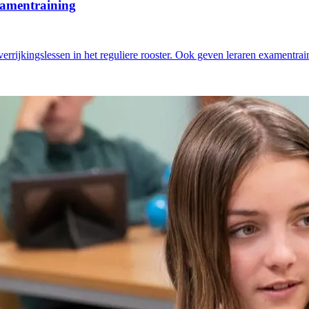
examentraining
errijkingslessen in het reguliere rooster. Ook geven leraren examentrai