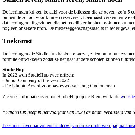
De leerlingen krijgen betaald voor de bijlessen die ze geven, zo’n 5 
binnen de school voor kunnen reserveren. Daarnaast verkennen we of o
dat leerlingen uit gezinnen die het moeilijker hebben, ook mee kunne
nog een onzekere bron. De medezeggenschapsraad is in ieder geval en
Toekomst
De leerlingen die StudieHup hebben opgezet, zitten nu in hun examenj
formule ontwikkelen zodat ze het naar andere scholen kunnen uitbreid
StudieHup
In 2022 won StudieHup twee prijzen:
- Junior Company of the year 2022
- De Ubuntu Award voor havo/vwo van Jong Ondernemen
Zie veer informatie over hoe StudieHup op de Breul werkt de
website
* StudieHup heeft in het voorjaar van 2023 de naam veranderd van 
Lees meer over aanvullend onderwijs op onze onderwerppagina kanse