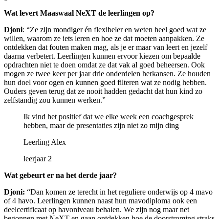
Wat levert Maaswaal NeXT de leerlingen op?
Djoni
: “Ze zijn mondiger én flexibeler en weten heel goed wat ze
willen, waarom ze iets leren en hoe ze dat moeten aanpakken. Ze
ontdekken dat fouten maken mag, als je er maar van leert en jezelf
daarna verbetert. Leerlingen kunnen ervoor kiezen om bepaalde
opdrachten niet te doen omdat ze dat vak al goed beheersen. Ook
mogen ze twee keer per jaar drie onderdelen herkansen. Ze houden
hun doel voor ogen en kunnen goed filteren wat ze nodig hebben.
Ouders geven terug dat ze nooit hadden gedacht dat hun kind zo
zelfstandig zou kunnen werken.”
Ik vind het positief dat we elke week een coachgesprek
hebben, maar de presentaties zijn niet zo mijn ding
Leerling Alex
leerjaar 2
Wat gebeurt er na het derde jaar?
Djoni:
“Dan komen ze terecht in het reguliere onderwijs op 4 mavo
of 4 havo. Leerlingen kunnen naast hun mavodiploma ook een
deelcertificaat op havoniveau behalen. We zijn nog maar net
begonnen met NeXT en gaan ontdekken hoe de doorstroming straks