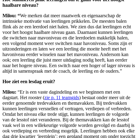
haalbare niveau?
Milou: “
We merken dat meer maatwerk en eigenaarschap de
intrinsieke motivatie van leerlingen prikkelen. De meesten balen
flink als ze een leerdoel niet halen. We zien dus dat leerlingen echt
voor het hoogst haalbare niveau gaan. Daarnaast kunnen leerlingen
die switchen naar mavoniveau en die leerdoelen makkelijk halen,
een volgend moment weer switchen naar havoniveau. Soms zijn er
uitzonderingen en laten we een leerling die moeite heeft met het
havoniveau eerder wisselen naar het mavoniveau. Andersom kan
ook; een leerling die juist meer uitdaging nodig heeft, kan eerder
naar het hogere niveau. Een switch naar een hoger of lager niveau is
altijd in samenspraak met de coach, de leerling en de ouders.”
Hoe ziet een lesdag eruit?
Milou:
“Er is een vaste dagindeling en we beginnen met een
dagstart. Het rooster (
zie p. 11 teamgids
) bestaat onder meer uit de
eerder genoemde tredevakken en themavakken. Bij tredevakken
kunnen leerlingen versnellen of vertragen, verdiepen of verbreden.
Omdat het niveau elke trede stijgt, kunnen leerlingen de volgorde
van de lesstof niet veranderen. Bij de themavakken kan de lesstof
vaak wel in een willekeurige volgorde worden gevolgd en daarbij is
ook verdieping en verbreding mogelijk. Leerlingen hebben ook elke
dag drie kwartier ‘leerplein’: een gepland moment om onder toezicht