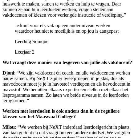
huiswerk te maken, samen te werken en hulp te vragen. Daar
kunnen ze aan hun leerdoelen werken, vragen stellen aan
vakdocenten of kiezen voor verlengde instructie of verdieping.”
Je kunt voor elk vak op een ander niveau werken
waardoor het niet te moeilijk is en op jou is aangepast
Leerling Sonique
Leerjaar 2
Wat vraagt deze manier van lesgeven van jullie als vakdocent?
Djoni
: “We zijn vakdocent én coach, en alle vakdocenten werken
nauw samen. Bij NeXT zijn er twee groepen in je klas, dus als
mavodocent moet je je in havostof verdiepen en als havodocent in
mavostof. We benutten elkaars expertise en stellen met elkaar het
lesprogramma samen. Zo laten we beide niveaus in de leerdoelen
terugkomen.”
Werken met leerdoelen is ook anders dan in de reguliere
klassen van het Maaswaal College?
Milou:
“We werken bij NeXT inderdaad leerdoelgericht in plaats
van taakgericht en dat vraagt om een andere mindset. We volgden