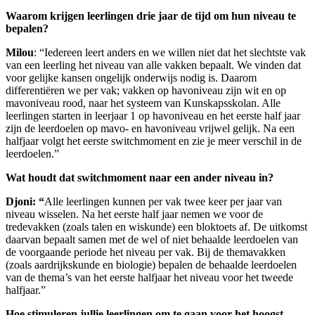
Waarom krijgen leerlingen drie jaar de tijd om hun niveau te
bepalen?
Milou
: “Iedereen leert anders en we willen niet dat het slechtste vak
van een leerling het niveau van alle vakken bepaalt. We vinden dat
voor gelijke kansen ongelijk onderwijs nodig is. Daarom
differentiëren we per vak; vakken op havoniveau zijn wit en op
mavoniveau rood, naar het systeem van Kunskapsskolan. Alle
leerlingen starten in leerjaar 1 op havoniveau en het eerste half jaar
zijn de leerdoelen op mavo- en havoniveau vrijwel gelijk. Na een
halfjaar volgt het eerste switchmoment en zie je meer verschil in de
leerdoelen.”
Wat houdt dat switchmoment naar een ander niveau in?
Djoni: “
Alle leerlingen kunnen per vak twee keer per jaar van
niveau wisselen. Na het eerste half jaar nemen we voor de
tredevakken (zoals talen en wiskunde) een bloktoets af. De uitkomst
daarvan bepaalt samen met de wel of niet behaalde leerdoelen van
de voorgaande periode het niveau per vak. Bij de themavakken
(zoals aardrijkskunde en biologie) bepalen de behaalde leerdoelen
van de thema’s van het eerste halfjaar het niveau voor het tweede
halfjaar.”
Hoe stimuleren jullie leerlingen om te gaan voor het hoogst