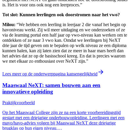
is. Het is voor ons ook nog een leerproces.”
Tot slot: Kunnen leerlingen ook doorstromen naar het vwo?
Milou:
“We hebben een leerling in leerjaar 2 die vanaf het begin op
havoniveau werkt. Zij wil meer uitdaging en we onderzoeken of ze
via de learning portal een half jaar op vwo-niveau kan werken om te
ontdekken of ze naar 3 vwo kan. Omdat we leerlingen bij NeXT
drie jaar de tijd geven om te bepalen op welk niveau ze een diploma
kunnen halen, kan zij laten zien dat ze meer in haar mars heeft dan
het advies dat ze op de basisschool kreeg. En dat is precies waarom
we met elkaar zo enthousiast over NeXT zijn.”
Lees meer op de onderwerppagina kansengelijkheid
Maaswaal NeXT: samen bouwen aan een
innovatieve opleiding
Praktijkvoorbeeld
Op het Maaswaal College zijn ze na een korte voorbereidingstijd
gestart met een driejarige onderbouwopleiding. Leerlingen met een
mavo/havo-advies volgen bij Maaswaal NeXT deze driejarige
brugklas op hun eigen niveau.…