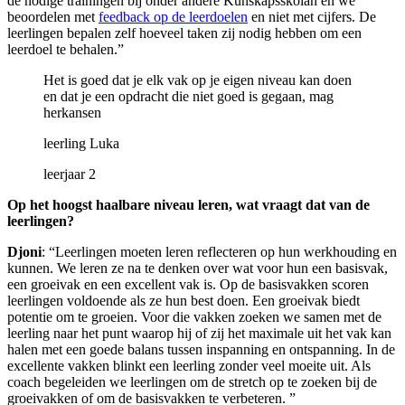
de nodige trainingen bij onder andere Kunskapsskolan en we
beoordelen met
feedback op de leerdoelen
en niet met cijfers. De
leerlingen bepalen zelf hoeveel taken zij nodig hebben om een
leerdoel te behalen.”
Het is goed dat je elk vak op je eigen niveau kan doen
en dat je een opdracht die niet goed is gegaan, mag
herkansen
leerling Luka
leerjaar 2
Op het hoogst haalbare niveau leren, wat vraagt dat van de
leerlingen?
Djoni
: “Leerlingen moeten leren reflecteren op hun werkhouding en
kunnen. We leren ze na te denken over wat voor hun een basisvak,
een groeivak en een excellent vak is. Op de basisvakken scoren
leerlingen voldoende als ze hun best doen. Een groeivak biedt
potentie om te groeien. Voor die vakken zoeken we samen met de
leerling naar het punt waarop hij of zij het maximale uit het vak kan
halen met een goede balans tussen inspanning en ontspanning. In de
excellente vakken blinkt een leerling zonder veel moeite uit. Als
coach begeleiden we leerlingen om de stretch op te zoeken bij de
groeivakken of om de basisvakken te verbeteren. ”