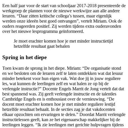
Een half jaar voor de start van schooljaar 2017-2018 presenteerde de
werkgroep de plannen voor de nieuwe werkwijze aan alle andere
leraren. “Daar zitten kritische collega’s tussen, maar eigenlijk
werden onze ideeën best goed ontvangen”, vertelt Miriam. Ook de
ouders reageerden positief. Zij werden tijdens extra ouderavonden
over het nieuwe lesprogramma geïnformeerd.
Je moet erachter komen hoe je met minder instructietijd
hetzelfde resultaat gaat behalen
Spring in het diepe
Toen kwam de sprong in het diepe. Miriam: “De organisatie stond
en we besloten om de leraren zelf te laten ontdekken wat dat lesuur
minder betekent voor hun eigen vak. Wat doe jij in jouw reguliere
les, wat kunnen de leerlingen zelf en wat halen ze op bij de
verlengde instructie?” Docente Engels Marrit de Jong vertelt dat dat
best spannend was. Zij geeft verlengde instructie en de talentles
Cambridge Engels en is enthousiast over de vernieuwing. “De
docent moet erachter komen hoe je met minder reguliere lestijd
hetzelfde resultaat behaalt. In de secties zag je dat vakdocenten
elkaar opzochten om ervaringen te delen.” Doordat Marrit verlengde
instructielessen geeft, kan ze het eigenaarschap makkelijker bij de
leerlingen leggen. “Ik zie leerlingen met gerichte hulpvragen tijdens