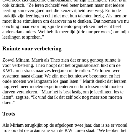
ook kritisch. “Ze leren zichzelf veel beter kennen maar niet iedere
leerling kan even goed met die keuzevrijheid overweg. En in de
praktijk zijn leerlingen echt niet met hun talenten bezig. Als mentor
moet ik ze stimuleren om daarover na te denken. Dat noemen we nu
coaching maar voor mij zijn de mentorgesprekken niet echt heel
anders dan anders. Wel heb ik meer tijd (drie uur per week) om mijn
leerlingen te spreken.”
Ruimte voor verbetering
Zowel Miriam, Marrit als Theo zien dat er nog genoeg ruimte is
voor verbetering. Theo hoopt dat het organisatorisch lukt om de
KWT-uren straks naar zes leerjaren uit te rollen. “Er lopen twee
systemen naast elkaar. We zijn met het nieuwe begonnen en het
oude moeten we langzaam los gaan laten.” Marrit denkt dat leraren
nog veel meer moeten experimenteren en hun lessen echt moeten
durven veranderen. “Maar het is best lastig om je leerlingen los te
laten”, zegt ze. “Ik vind dat ik dat zelf ook nog meer zou moeten
doen.”
Trots
Als Miriam terugkijkt op de afgelopen twee jaar, dan is ze er vooral
trots op dat de organisatie van de KWT-uren staat. “We hebben het