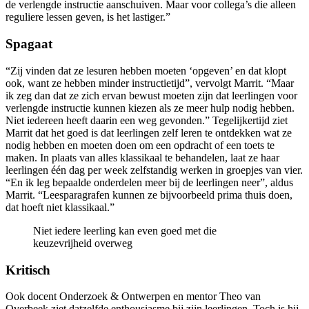
de verlengde instructie aanschuiven. Maar voor collega’s die alleen
reguliere lessen geven, is het lastiger.”
Spagaat
“Zij vinden dat ze lesuren hebben moeten ‘opgeven’ en dat klopt
ook, want ze hebben minder instructietijd”, vervolgt Marrit. “Maar
ik zeg dan dat ze zich ervan bewust moeten zijn dat leerlingen voor
verlengde instructie kunnen kiezen als ze meer hulp nodig hebben.
Niet iedereen heeft daarin een weg gevonden.” Tegelijkertijd ziet
Marrit dat het goed is dat leerlingen zelf leren te ontdekken wat ze
nodig hebben en moeten doen om een opdracht of een toets te
maken. In plaats van alles klassikaal te behandelen, laat ze haar
leerlingen één dag per week zelfstandig werken in groepjes van vier.
“En ik leg bepaalde onderdelen meer bij de leerlingen neer”, aldus
Marrit. “Leesparagrafen kunnen ze bijvoorbeeld prima thuis doen,
dat hoeft niet klassikaal.”
Niet iedere leerling kan even goed met die
keuzevrijheid overweg
Kritisch
Ook docent Onderzoek & Ontwerpen en mentor Theo van
Overbeek ziet datzelfde enthousiasme bij zijn leerlingen. Toch is hij