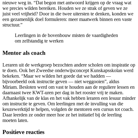
nieuwe weg in. “Dat begon met antwoord krijgen op de vraag wat
we precies wilden bereiken. Houden we ze strak of geven we ze
juist veel vrijheid? Door in die twee uitersten te denken, konden we
een gezamenlijk doel formuleren: meer maatwerk binnen een vaste
structuur.”
Leerlingen in de bovenbouw misten de vaardigheden
om zelfstandig te werken
Mentor als coach
Leraren uit de werkgroep bezochten andere scholen om inspiratie op
te doen. Ook het Zweedse onderwijsconcept Kunskapsskolan werd
bekeken. “Maar we wilden het goede dat we hadden —
bijvoorbeeld ook instructie geven — niet weggooien”, aldus
Miriam. Besloten werd om vast te houden aan de reguliere lessen en
daarnaast twee KWT-uren per dag in het rooster vrij te maken.
Afhankelijk van de klas en het vak hebben leraren een lesuur minder
om instructie te geven. Om leerlingen met de invulling van die
keuzewerktijd te helpen, volgden de mentoren een cursus tot coach.
Daar leerden ze onder meer hoe ze het initiatief bij de leerling
moeten laten.
Positieve reacties