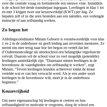
over die centrale vraag en formuleerde een nieuwe visie. Inmiddels
is de school het derde transitiejaar ingegaan. Leerlingen in klas 1 tot
en met 3 krijgen twee uur keuzewerktijd (KWT) per dag. Ze
bepalen zelf of ze die uren besteden aan een talentles, een verlengde
instructie of aan zelfstandig werken.
Zo begon het
Afdelingscoördinator Miriam Geboers is verantwoordelijk voor klas
1 en 2 in de onderbouw en geeft leiding aan zeventien mentoren. Ze
neemt ons mee terug naar hoe het begon en vertelt dat het
d’Oultremontcollege als streekschool een belangrijke regiofunctie
vervult. Daarom wil de school voor zo veel mogelijk (potentiële)
leerlingen aantrekkelijk zijn. “Daarnaast misten leerlingen in de
bovenbouw de vaardigheden om zelfstandig te werken”, zegt
Miriam. “Teveel leerlingen leunden achterover totdat de leraar
vertelde wat er van hen verwacht werd. Als je een ander soort
leerlingen in de bovenbouw wilt, moet je in de onderbouw
beginnen.”
Keuzevrijheid
Om meer eigenaarschap bij leerlingen te creëren en hun
zelfstandigheid en motivatie te vergroten, sloeg de school een