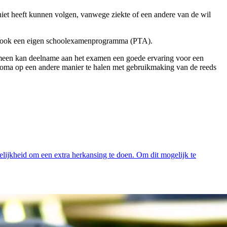
 niet heeft kunnen volgen, vanwege ziekte of een andere van de wil
mers ook een eigen schoolexamenprogramma (PTA).
lgemeen kan deelname aan het examen een goede ervaring voor een
diploma op een andere manier te halen met gebruikmaking van de reeds
ijkheid om een extra herkansing te doen. Om dit mogelijk te