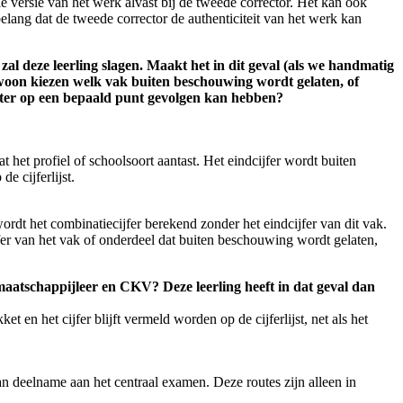
e versie van het werk alvast bij de tweede corrector. Het kan ook
belang dat de tweede corrector de authenticiteit van het werk kan
al deze leerling slagen. Maakt het in dit geval (als we handmatig
ewoon kiezen welk vak buiten beschouwing wordt gelaten, of
 later op een bepaald punt gevolgen kan hebben?
et profiel of schoolsoort aantast. Het eindcijfer wordt buiten
e cijferlijst.
rdt het combinatiecijfer berekend zonder het eindcijfer van dit vak.
ijfer van het vak of onderdeel dat buiten beschouwing wordt gelaten,
 maatschappijleer en CKV? Deze leerling heeft in dat geval dan
 en het cijfer blijft vermeld worden op de cijferlijst, net als het
an deelname aan het centraal examen. Deze routes zijn alleen in