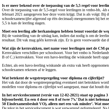
Is er meer bekend over de toepassing van de 5,5 regel voor leerl
Over de toepassing van de 5,5-regel voor leerlingen in vmbo-bb, -kb
februari 2021 aangegeven hoe deze vorm krijgt. Dat is als volgt: Bij d
schoolexamencijfer afgerond op één decimaal) meegenomen bij het rek
5,5 is kan de leerling slagen.
Moet een leerling alle herkansingen hebben benut voordat de we
Bij de vaststelling van de uitslag kan, indien dat nodig is om de leerl
resultaat. Dit vak mag géén kernvak zijn. Er is geen voorwaarde dat 
Wat zijn de kernvakken, met name voor leerlingen met de CM-pr
Kernvakken verschillen per schoolsoort. Voor het vmbo is Nederlands 
B of C.) kernvakken. Voor een havo-leerling die wiskunde heeft opgen
Echter, als een havo-leerling wiskunde als extra vak heeft opgenomen
schoolexamen rekenen af te leggen.
Wat betekent de wegstreepregeling voor diploma en cijferlijst?
Het vak dat door de wegstreepregeling eventueel niet betrokken wordt 
modellen voor diploma en cijferlijst wel aangepast, maar dat houdt d
In het servicedocument (versie van 12-02-2021) staat op pagina
bijvoorbeeld. En een 4 door een 8 of twee 7’s.’ Dat is niet helema
50 Eindexamenbesluit VO), alleen met een vak minder’. Wat moet
De tekst in het servicedocument is wat verwarrend geformuleerd. Na 