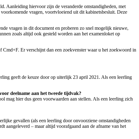
uld. Aanleiding hiervoor zijn de veranderde omstandigheden, met
voorkomende vragen, voortvloeiend uit dit kabinetsbesluit. Deze
lende vragen in dit document en proberen zo snel mogelijk nieuwe,
 kunnen zoals altijd ook gesteld worden aan het examenloket op
of Cmd+F. Er verschijnt dan een zoekvenster waar u het zoekwoord in
rling geeft de keuze door op uiterlijk 23 april 2021. Als een leerling
n voor deelname aan het tweede tijdvak?
hool mag hier dus geen voorwaarden aan stellen. Als een leerling zich
derlijke gevallen (als een leerling door onvoorziene omstandigheden
wordt aangeleverd – maar altijd voorafgaand aan de afname van het