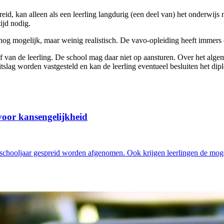
id, kan alleen als een leerling langdurig (een deel van) het onderwijs
ijd nodig.
sch nog mogelijk, maar weinig realistisch. De vavo-opleiding heeft im
ief van de leerling. De school mag daar niet op aansturen. Over het a
 uitslag worden vastgesteld en kan de leerling eventueel besluiten het 
voor kansengelijkheid
hooljaar gespreid worden afgenomen. Ook krijgen leerlingen de mogel