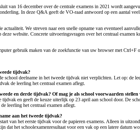
esluit van 16 december over de centrale examens in 2021 wordt aangev
 onderling. In deze Q&A geeft de VO-raad antwoord op een aantal veel 
e actualiteit. We streven naar een snelle opname van eventueel aanvul
n op deze website. Concrete uitvoeringsvragen over het centraal examen
omputer gebruik maken van de zoekfunctie van uw browser met Ctrl+F 
tweede tijdvak?
de school deelname in het tweede tijdvak niet verplichten. Let op: de lee
ijdvak de leerling het centraal examen aflegt.
 tweede en derde tijdvak? Of mag je als school voorwaarden stelle
e tijdvak en geeft de keuze uiterlijk op 23 april aan school door. De sc
k de leerling het centraal examen aflegt.
lname aan het tweede tijdvak?
 start van het eerste tijdvak voor de papieren examens. Alleen in uitzon
et zijn dat het schoolexamenresultaat voor een vak op een latere datum 