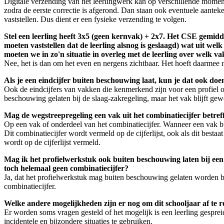
Digitale verzending van het leerlingwerk kan op verschillende momente
zodra de eerste correctie is afgerond. Dan staan ook eventuele aanteke
vaststellen. Dus dient er een fysieke verzending te volgen.
Stel een leerling heeft 3x5 (geen kernvak) + 2x7. Het CSE gemidde
moeten vaststellen dat de leerling alsnog is geslaagd) wat uit 
moeten we in zo'n situatie in overleg met de leerling over welk 
Nee, het is dan om het even en nergens zichtbaar. Het hoeft daarmee 
Als je een eindcijfer buiten beschouwing laat, kun je dat ook doe
Ook de eindcijfers van vakken die kenmerkend zijn voor een profiel o
beschouwing gelaten bij de slaag-zakregeling, maar het vak blijft gewo
Mag de wegstreepregeling een vak uit het combinatiecijfer betreff
Op een vak of onderdeel van het combinatiecijfer. Wanneer een vak bu
Dit combinatiecijfer wordt vermeld op de cijferlijst, ook als dit best
wordt op de cijferlijst vermeld.
Mag ik het profielwerkstuk ook buiten beschouwing laten bij een 
toch helemaal geen combinatiecijfer?
Ja, dat het profielwerkstuk mag buiten beschouwing gelaten worden bij d
combinatiecijfer.
Welke andere mogelijkheden zijn er nog om dit schooljaar af te
Er worden soms vragen gesteld of het mogelijk is een leerling gesprei
incidentele en bijzondere situaties te gebruiken.