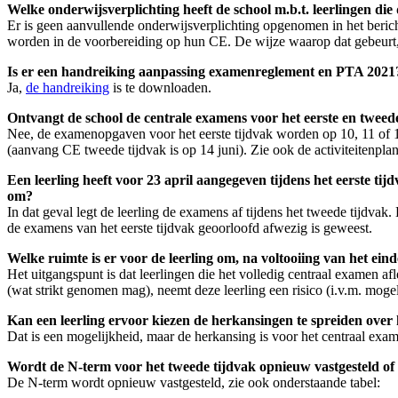
Welke onderwijsverplichting heeft de school m.b.t. leerlingen di
Er is geen aanvullende onderwijsverplichting opgenomen in het bericht 
worden in de voorbereiding op hun CE. De wijze waarop dat gebeurt,
Is er een handreiking aanpassing examenreglement en PTA 2021
Ja,
de handreiking
is te downloaden.
Ontvangt de school de centrale examens voor het eerste en tweed
Nee, de examenopgaven voor het eerste tijdvak worden op 10, 11 of 1
(aanvang CE tweede tijdvak is op 14 juni). Zie ook de activiteitenpl
Een leerling heeft voor 23 april aangegeven tijdens het eerste tijd
om?
In dat geval legt de leerling de examens af tijdens het tweede tijdvak.
de examens van het eerste tijdvak geoorloofd afwezig is geweest.
Welke ruimte is er voor de leerling om, na voltooiing van het ein
Het uitgangspunt is dat leerlingen die het volledig centraal examen af
(wat strikt genomen mag), neemt deze leerling een risico (i.v.m. mogeli
Kan een leerling ervoor kiezen de herkansingen te spreiden over
Dat is een mogelijkheid, maar de herkansing is voor het centraal exam
Wordt de N-term voor het tweede tijdvak opnieuw vastgesteld of is
De N-term wordt opnieuw vastgesteld, zie ook onderstaande tabel: