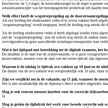
beschreven: de 5,5-regel, de kernvakkenregel en de regel waarmee on
schoolexamencijfer van het beroepsgerichte profielvak telt daarbij m
Welk effect heeft de wegstreepregeling op de doorstroomregeli
Als een leerling het eindexamen vmbo-tl in zeven vakken heeft afgele
‘wegstreepregeling’ wordt toegepast, heeft de leerling nog steeds dit
Als de leerling eindexamen vmbo-tl heeft afgelegd zonder extra algeme
met de ‘wegstreepregeling’, kan de school nog steeds de nadere eisen
vervolgonderwijs geen aanvullende toelatingsconsequenties kan verbind
Wat is het tijdspad met betrekking tot de digitale examens, het 
De deadline is de start van de zomervakantie, er is geen voorgeschrev
keuzevakken, moeten voor de start van het eerste tijdvak zijn afgero
Waarom is de uitslag 1e tijdvak avo-vakken op 10 juni en de uitsl
De datum van de avo-vakken was oorspronkelijk ook 16 juni, maar is ver
Zijn we verplicht om in de vakantie, op 15 juli, wanneer de norm
Het is niet noodzakelijk dat de diploma’s direct worden uitgereikt, ma
Mag je ook externe mensen inzetten voor de correctie (bijvoorbe
Ja
Mag je gezien de tijdsdruk het werk voor tweede correctie ook s