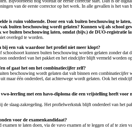
n. Bijvoorbeeld nog voordat de eerste correctie start. Dan is de digital
ningen van de eerste corrector op het werk. In alle gevallen is het van 
lde is ruim voldoende. Door een vak buiten beschouwing te laten, z
welk vak buiten beschouwing wordt gelaten? Kunnen wij als school g
vak we buiten beschouwing laten, omdat (bijv.) de DUO-registratie
niet overlegd te worden.
n bij een vak waardoor het profiel niet meer klopt?
f schoolsoort kunnen buiten beschouwing worden gelaten zonder dat dat h
on onderdeel van het pakket en het eindcijfer blijft vermeld worden op d
en of gaat het om het combinatiecijfer zelf?
iten beschouwing wordt gelaten dat valt binnen een combinatiecijfer wo
aat uit maar één onderdeel, dat achterwege wordt gelaten. Ook het eindc
vwo-leerling met een havo-diploma die een vrijstelling heeft voor
e slaag-zakregeling. Het profielwerkstuk blijft onderdeel van het pakket
 ronden voor de examenkandidaat?
d examen te laten doen, via de vavo examen af te leggen of af te zien v