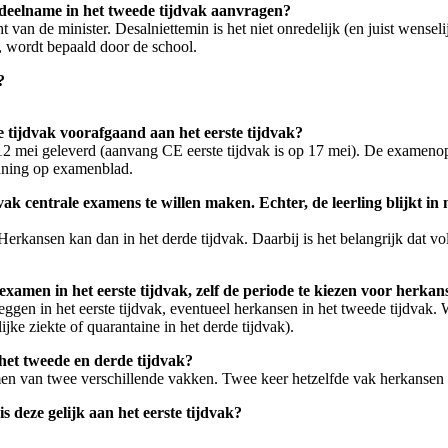
e deelname in het tweede tijdvak aanvragen?
van de minister. Desalniettemin is het niet onredelijk (en juist wenseli
 wordt bepaald door de school.
?
e tijdvak voorafgaand aan het eerste tijdvak?
2 mei geleverd (aanvang CE eerste tijdvak is op 17 mei). De examenop
anning op examenblad.
vak centrale examens te willen maken. Echter, de leerling blijkt in 
 Herkansen kan dan in het derde tijdvak. Daarbij is het belangrijk dat v
dexamen in het eerste tijdvak, zelf de periode te kiezen voor herka
leggen in het eerste tijdvak, eventueel herkansen in het tweede tijdvak.
jke ziekte of quarantaine in het derde tijdvak).
 het tweede en derde tijdvak?
en van twee verschillende vakken. Twee keer hetzelfde vak herkansen (é
 deze gelijk aan het eerste tijdvak?