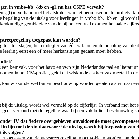
ingen in vmbo-bb, -kb en -gl, nu het CSPE vervalt?
 en -gl (in verband met het afsluiten van het beroepsgerichte profielv
e bepaling van de uitslag voor leerlingen in vmbo-bb, -kb en -gl wordt h
enkundige gemiddelde van de bij het centraal examen behaalde cijfers
gstreepregeling toegepast kan worden?
ing te laten slagen, het eindcijfer van één vak buiten de bepaling van de
de leerling eerst een of meer herkansingen gedaan moet hebben.
ofiel?
een kernvak, voor het havo en vwo zijn Nederlandse taal en literatuur,
omen in het CM-profiel, geldt dat wiskunde als kernvak meetelt in de 
, kan wiskunde wel buiten beschouwing worden gelaten als er maar een 
bij de uitslag, wordt wel vermeld op de cijferlijst. In verband met he
us geen verband met de regeling waarbij een vak buiten beschouwing ka
 3 onder IV dat ‘iedere overgebleven onvoldoende moet gecompense
al in lijn met de zin daarvoor: ‘de uitslag wordt bij toepassing va
 ik volgen?
het toepassen van de wegstreepregeling, moet voldaan worden aan de b