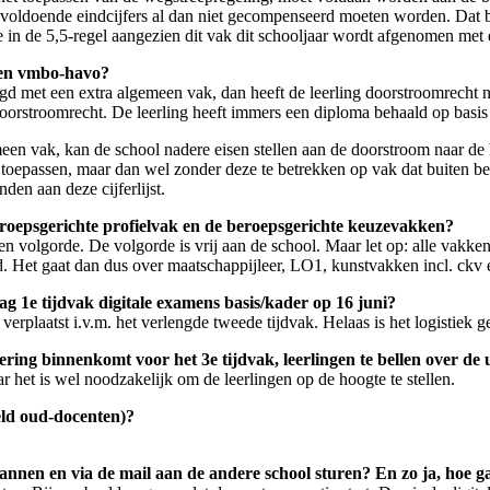
voldoende eindcijfers al dan niet gecompenseerd moeten worden. Dat b
ee in de 5,5-regel aangezien dit vak dit schooljaar wordt afgenomen met
ngen vmbo-havo?
gd met een extra algemeen vak, dan heeft de leerling doorstroomrecht 
 doorstroomrecht. De leerling heeft immers een diploma behaald op basi
en vak, kan de school nadere eisen stellen aan de doorstroom naar de h
 toepassen, maar dan wel zonder deze te betrekken op vak dat buiten be
en aan deze cijferlijst.
beroepsgerichte profielvak en de beroepsgerichte keuzevakken?
en volgorde. De volgorde is vrij aan de school. Maar let op: alle vakk
nd. Het gaat dan dus over maatschappijleer, LO1, kunstvakken incl. ck
ag 1e tijdvak digitale examens basis/kader op 16 juni?
plaatst i.v.m. het verlengde tweede tijdvak. Helaas is het logistiek ge
ering binnenkomt voor het 3e tijdvak, leerlingen te bellen over de
ar het is wel noodzakelijk om de leerlingen op de hoogte te stellen.
eld oud-docenten)?
cannen en via de mail aan de andere school sturen? En zo ja, hoe