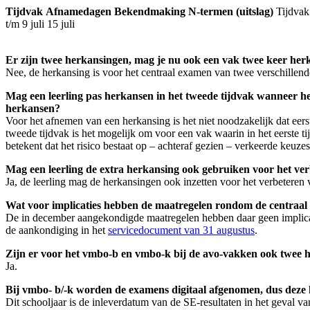
Tijdvak
Afnamedagen
Bekendmaking N-termen (uitslag)
Tijdvak 
t/m 9 juli 15 juli
Er zijn twee herkansingen, mag je nu ook een vak twee keer he
Nee, de herkansing is voor het centraal examen van twee verschillende
Mag een leerling pas herkansen in het tweede tijdvak wanneer het 
herkansen?
Voor het afnemen van een herkansing is het niet noodzakelijk dat eers
tweede tijdvak is het mogelijk om voor een vak waarin in het eerste ti
betekent dat het risico bestaat op – achteraf gezien – verkeerde keuze
Mag een leerling de extra herkansing ook gebruiken voor het verb
Ja, de leerling mag de herkansingen ook inzetten voor het verbeteren v
Wat voor implicaties hebben de maatregelen rondom de centraal
De in december aangekondigde maatregelen hebben daar geen implicatie
de aankondiging in het
servicedocument van 31 augustus
.
Zijn er voor het vmbo-b en vmbo-k bij de avo-vakken ook twee 
Ja.
Bij vmbo- b/-k worden de examens digitaal afgenomen, dus dez
Dit schooljaar is de inleverdatum van de SE-resultaten in het geval v