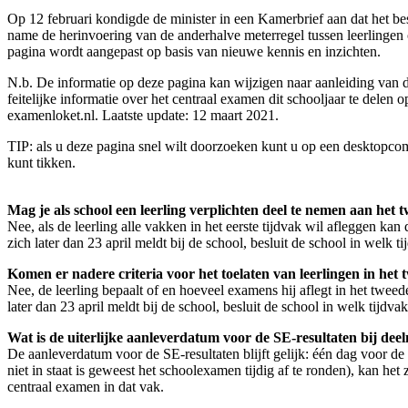
Op 12 februari kondigde de minister in een Kamerbrief aan dat het b
name de herinvoering van de anderhalve meterregel tussen leerlingen
pagina wordt aangepast op basis van nieuwe kennis en inzichten.
N.b. De informatie op deze pagina kan wijzigen naar aanleiding van d
feitelijke informatie over het centraal examen dit schooljaar te dele
examenloket.nl. Laatste update: 12 maart 2021.
TIP: als u deze pagina snel wilt doorzoeken kunt u op een desktopc
kunt tikken.
Mag je als school een leerling verplichten deel te nemen aan het 
Nee, als de leerling alle vakken in het eerste tijdvak wil afleggen kan 
zich later dan 23 april meldt bij de school, besluit de school in welk t
Komen er nadere criteria voor het toelaten van leerlingen in het
Nee, de leerling bepaalt of en hoeveel examens hij aflegt in het tweed
later dan 23 april meldt bij de school, besluit de school in welk tijdva
Wat is de uiterlijke aanleverdatum voor de SE-resultaten bij dee
De aanleverdatum voor de SE-resultaten blijft gelijk: één dag voor de
niet in staat is geweest het schoolexamen tijdig af te ronden), kan h
centraal examen in dat vak.