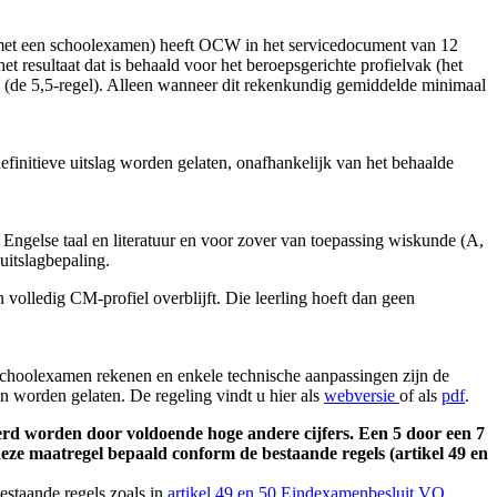
ak met een schoolexamen) heeft OCW in het servicedocument van 12
et resultaat dat is behaald voor het beroepsgerichte profielvak (het
 (de 5,5-regel). Alleen wanneer dit rekenkundig gemiddelde minimaal
 definitieve uitslag worden gelaten, onafhankelijk van het behaalde
 Engelse taal en literatuur en voor zover van toepassing wiskunde (A,
uitslagbepaling.
volledig CM-profiel overblijft. Die leerling hoeft dan geen
t schoolexamen rekenen en enkele technische aanpassingen zijn de
n worden gelaten. De regeling vindt u hier als
webversie
of als
pdf
.
erd worden door voldoende hoge andere cijfers. Een 5 door een 7
n deze maatregel bepaald conform de bestaande regels (artikel 49 en
estaande regels zoals in
artikel 49 en 50 Eindexamenbesluit VO