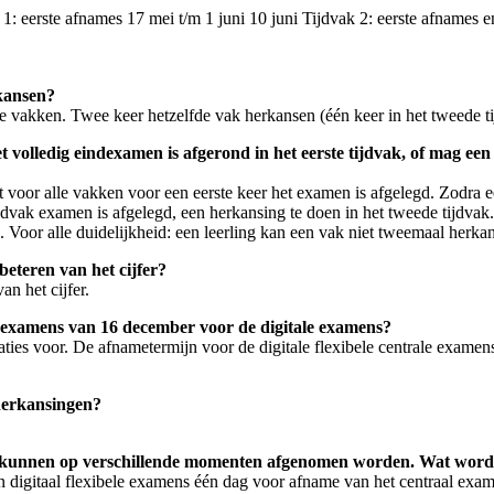
1: eerste afnames 17 mei t/m 1 juni 10 juni Tijdvak 2: eerste afnames e
rkansen?
 vakken. Twee keer hetzelfde vak herkansen (één keer in het tweede tij
volledig eindexamen is afgerond in het eerste tijdvak, of mag een 
t voor alle vakken voor een eerste keer het examen is afgelegd. Zodra e
jdvak examen is afgelegd, een herkansing te doen in het tweede tijdvak.
s. Voor alle duidelijkheid: een leerling kan een vak niet tweemaal herka
eteren van het cijfer?
an het cijfer.
 examens van 16 december voor de digitale examens?
s voor. De afnametermijn voor de digitale flexibele centrale examens 
herkansingen?
e kunnen op verschillende momenten afgenomen worden. Wat wordt
an digitaal flexibele examens één dag voor afname van het centraal exa