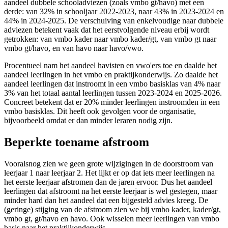
aandeel dubbele schooladviezen (zoals vmbo gt/havo) met een
derde: van 32% in schooljaar 2022-2023, naar 43% in 2023-2024 en
44% in 2024-2025. De verschuiving van enkelvoudige naar dubbele
adviezen betekent vaak dat het eerstvolgende niveau erbij wordt
getrokken: van vmbo kader naar vmbo kader/gt, van vmbo gt naar
vmbo gt/havo, en van havo naar havo/vwo.
Procentueel nam het aandeel havisten en vwo'ers toe en daalde het
aandeel leerlingen in het vmbo en praktijkonderwijs. Zo daalde het
aandeel leerlingen dat instroomt in een vmbo basisklas van 4% naar
3% van het totaal aantal leerlingen tussen 2023-2024 en 2025-2026.
Concreet betekent dat er 20% minder leerlingen instroomden in een
vmbo basisklas. Dit heeft ook gevolgen voor de organisatie,
bijvoorbeeld omdat er dan minder leraren nodig zijn.
Beperkte toename afstroom
Vooralsnog zien we geen grote wijzigingen in de doorstroom van
leerjaar 1 naar leerjaar 2. Het lijkt er op dat iets meer leerlingen na
het eerste leerjaar afstromen dan de jaren ervoor. Dus het aandeel
leerlingen dat afstroomt na het eerste leerjaar is wel gestegen, maar
minder hard dan het aandeel dat een bijgesteld advies kreeg. De
(geringe) stijging van de afstroom zien we bij vmbo kader, kader/gt,
vmbo gt, gt/havo en havo. Ook wisselen meer leerlingen van vmbo
basis naar het praktijkonderwijs.