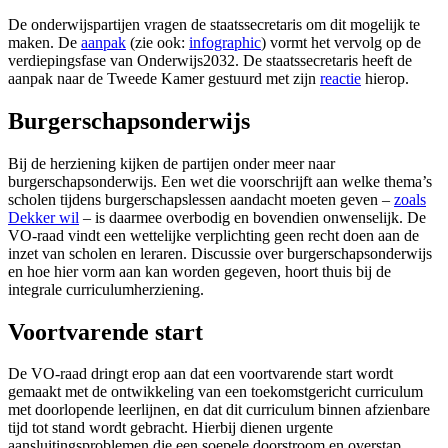
De onderwijspartijen vragen de staatssecretaris om dit mogelijk te
maken. De
aanpak
(zie ook:
infographic
) vormt het vervolg op de
verdiepingsfase van Onderwijs2032. De staatssecretaris heeft de
aanpak naar de Tweede Kamer gestuurd met zijn
reactie
hierop.
Burgerschapsonderwijs
Bij de herziening kijken de partijen onder meer naar
burgerschapsonderwijs. Een wet die voorschrijft aan welke thema’s
scholen tijdens burgerschapslessen aandacht moeten geven –
zoals
Dekker wil
– is daarmee overbodig en bovendien onwenselijk. De
VO-raad vindt een wettelijke verplichting geen recht doen aan de
inzet van scholen en leraren. Discussie over burgerschapsonderwijs
en hoe hier vorm aan kan worden gegeven, hoort thuis bij de
integrale curriculumherziening.
Voortvarende start
De VO-raad dringt erop aan dat een voortvarende start wordt
gemaakt met de ontwikkeling van een toekomstgericht curriculum
met doorlopende leerlijnen, en dat dit curriculum binnen afzienbare
tijd tot stand wordt gebracht. Hierbij dienen urgente
aansluitingsproblemen die een soepele doorstroom en overstap