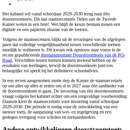
Het kabinet wil vanaf schooljaar 2029-2030 terug naar één
doorstroomtoets. Dit laat staatssecretaris Tielen aan de Tweede
Kamer weten in een brief. Wel blijft de keuze bestaan tussen een
digitale en een papieren afname van de toetsen.
Volgens de staatssecretaris blijkt uit de ervaringen van de afgelopen
jaren dat volledige vergelijkbaarheid tussen verschillende toetsen
moeilijk te realiseren is. Dit kwam ook opnieuw naar voren in de
recent gepubliceerde
themarapportage Doorstroomtoets van de PO-
Raad
. Verschillen tussen toetsen kunnen invloed hebben op de
resultaten van leerlingen, terwijl de doorstroomtoets juist een
belangrijke rol speelt bij het definitieve schooladvies.
In een recent aangenomen motie riep de Kamer de staatssecretaris
op om alles op alles te zetten om al in 2027 naar één aanbieder van
de doorstroomtoets te gaan. De invoering van één doorstroomtoets
vraagt volgens het kabinet echter om een zorgvuldige voorbereiding.
Daarom kiest de staatssecretaris voor invoering vanaf schooljaar
2029-2030. Die periode is nodig voor de ontwikkeling van een
nieuwe toets, de aanpassing van wet- en regelgeving en een
gedegen overgang voor scholen en toetsaanbieders.
Andere ontwikkelingen doorstroomtoets