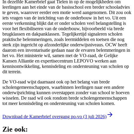
In dezelfde Kamerbrief gaat Tielen in op de mogelijkheden om
leerlingen aan het einde van de basisschool een breder schooladvies
te geven, waarover eerder een motie werd aangenomen. Dit zou ook
iets vragen van de inrichting van de onderbouw in het vo. Uit een
eerste verkenning blijkt dat er onder scholen veel belangstelling is
voor het flexibiliseren van de onderbouw, bijvoorbeeld via brede
brugklassen en dakpanklassen. Tegelijkertijd signaleren scholen
praktische belemmeringen, zoals leermiddelen en toetsen die nog
sterk zijn ingericht op afzonderlijke onderwijsniveaus. OCW heeft
daarom een inventarisatie gedaan naar de ervaren belemmeringen in
het vo. Het ministerie wil, samen met de VO-raad, de Gelijke
Kansen Alliantie en expertisecentrum LEPOVO werken aan
kennisontwikkeling, kennisdeling en ondersteuning van scholen op
dit terrein.
De VO-raad wijst daarnaast ook op het belang van brede
scholengemeenschappen, waarbinnen leerlingen naar een andere
onderwijsrichting kunnen overstappen zonder van school te hoeven
wisselen. De raad wil ook rondom brede scholengemeenschappen
tot meer kennisdeling en ondersteuning van scholen komen.
Download de Kamerbrief overgang po-vo (3 juli 2026)
Zie ook: