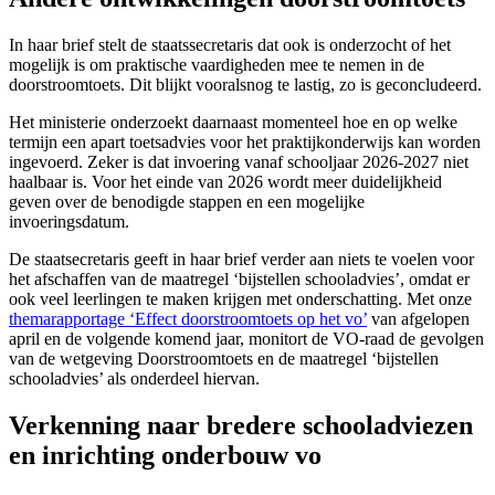
In haar brief stelt de staatssecretaris dat ook is onderzocht of het
mogelijk is om praktische vaardigheden mee te nemen in de
doorstroomtoets. Dit blijkt vooralsnog te lastig, zo is geconcludeerd.
Het ministerie onderzoekt daarnaast momenteel hoe en op welke
termijn een apart toetsadvies voor het praktijkonderwijs kan worden
ingevoerd. Zeker is dat invoering vanaf schooljaar 2026-2027 niet
haalbaar is. Voor het einde van 2026 wordt meer duidelijkheid
geven over de benodigde stappen en een mogelijke
invoeringsdatum.
De staatsecretaris geeft in haar brief verder aan niets te voelen voor
het afschaffen van de maatregel ‘bijstellen schooladvies’, omdat er
ook veel leerlingen te maken krijgen met onderschatting. Met onze
themarapportage ‘Effect doorstroomtoets op het vo’
van afgelopen
april en de volgende komend jaar, monitort de VO-raad de gevolgen
van de wetgeving Doorstroomtoets en de maatregel ‘bijstellen
schooladvies’ als onderdeel hiervan.
Verkenning naar bredere schooladviezen
en inrichting onderbouw vo