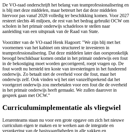
De VO-raad onderschrijft het belang van teamprofessionalisering en
is blij met deze middelen, maar betreurt het dat deze middelen
hiervoor pas vanaf 2028 volledig ter beschikking komen. Voor 2027
resteert slechts 46 miljoen, de rest van het bedrag gebruikt OCW om
scholen in het primair onderwijs schadeloos te stellen naar
aanleiding van een uitspraak van de Raad van State.
Voorzitter van de VO-raad Henk Hagoort: "We zijn blij met het
voornemen van het kabinet om structureel te investeren in
teamprofessionalisering. Dat deze middelen later dan oorspronkelijk
beoogd beschikbaar komen omdat in het primair onderwijs een fout
in de bekostiging moet worden gecorrigeerd, roept vragen op. De
fout wordt nu hersteld ten koste van investeringen in het funderend
onderwijs. Zo betaalt niet de overheid voor die fout, maar het
onderwijs zelf. Ook vinden wij het niet vanzelfsprekend dat het
voortgezet onderwijs zou meebetalen voor een fout die de overheid
in het primair onderwijs heeft gemaakt. We zullen daarover in
gesprek gaan met OCW."
Curriculumimplementatie als vliegwiel
Lerarenteams staan nu voor een grote opgave om zich het nieuwe
curriculum eigen te maken en te werken aan de integratie en
verankering van de basisvaardigheden in alle vakken en