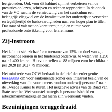
leergebieden. Ook voor dit kabinet zijn het verbeteren van de
prestaties op lezen, schrijven en rekenen topprioriteit. In de optiek
van de VO-raad is de vernieuwing van het curriculum een
belangrijk vliegwiel om de kwaliteit van het onderwijs te versterken
en tegelijkertijd de basisvaardigheden naar een hoger plan te tillen.
Dat staat of valt met op korte termijn tijd en ruimte voor
professionele ontwikkeling voor lerarenteams.
Zij-instroom
Het kabinet stelt zichzelf een toename van 15% ten doel van zij-
instromende leraren in het funderend onderwijs, te weten van 1.250
naar 1.400 leraren. Hiervoor stellen ze 88 miljoen euro beschikbaar
per 2028 (in 2027 79 miljoen).
Het ministerie van OCW herhaalt in de brief de eerder geuite
toezegging
om voor aankomende zomer een 'integraal beeld van de
uitwerking van alle voornemens rondom onderwijspersoneel' naar
de Tweede Kamer te sturen. Het negatieve advies van de Raad van
State over het Wetsvoorstel strategisch personeelsbeleid en
arbeidsmarktmaatregelen zal hierin zijn weerklank vinden.
Bezuinigingen teruggedraaid