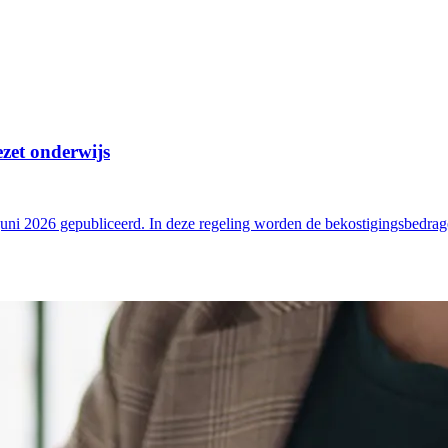
zet onderwijs
juni 2026 gepubliceerd. In deze regeling worden de bekostigingsbedrag