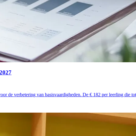
 2027
 voor de verbetering van basisvaardigheden. De € 182 per leerling di