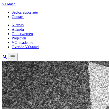
VO-raad
Sectorrapportage
Contact
Nieuws
Agenda
Onderwerpen
Projecten
VO-academie
Over de VO-raad