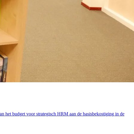
van het budget voor strategisch HRM aan de basisbekostiging in de