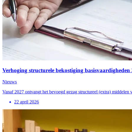
Verhoging structurele bekostiging basisvaardigheden
Nieuws
Vanaf 2027 ontvangt het bevoegd gezag structureel (extra) middelen
22 april 2026