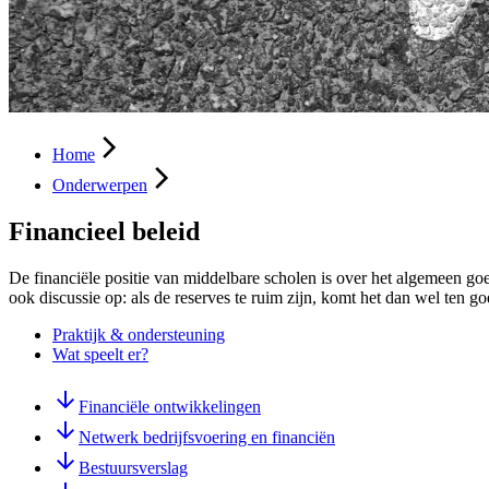
Home
Onderwerpen
Financieel beleid
De financiële positie van middelbare scholen is over het algemeen goe
ook discussie op: als de reserves te ruim zijn, komt het dan wel ten g
Praktijk & ondersteuning
Wat speelt er?
Financiële ontwikkelingen
Netwerk bedrijfsvoering en financiën
Bestuursverslag