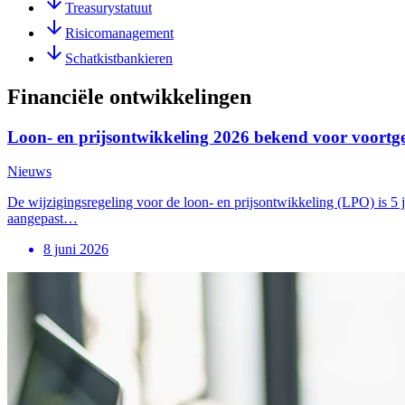
Treasurystatuut
Risicomanagement
Schatkistbankieren
Financiële ontwikkelingen
Loon- en prijsontwikkeling 2026 bekend voor voortge
Nieuws
De wijzigingsregeling voor de loon- en prijsontwikkeling (LPO) is 5 
aangepast…
8 juni 2026