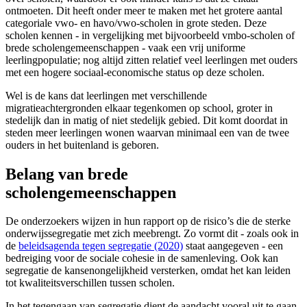
ontmoeten. Dit heeft onder meer te maken met het grotere aantal
categoriale vwo- en havo/vwo-scholen in grote steden. Deze
scholen kennen - in vergelijking met bijvoorbeeld vmbo-scholen of
brede scholengemeenschappen - vaak een vrij uniforme
leerlingpopulatie; nog altijd zitten relatief veel leerlingen met ouders
met een hogere sociaal-economische status op deze scholen.
Wel is de kans dat leerlingen met verschillende
migratieachtergronden elkaar tegenkomen op school, groter in
stedelijk dan in matig of niet stedelijk gebied. Dit komt doordat in
steden meer leerlingen wonen waarvan minimaal een van de twee
ouders in het buitenland is geboren.
Belang van brede
scholengemeenschappen
De onderzoekers wijzen in hun rapport op de risico’s die de sterke
onderwijssegregatie met zich meebrengt. Zo vormt dit - zoals ook in
de
beleidsagenda tegen segregatie (2020)
staat aangegeven - een
bedreiging voor de sociale cohesie in de samenleving. Ook kan
segregatie de kansenongelijkheid versterken, omdat het kan leiden
tot kwaliteitsverschillen tussen scholen.
In het tegengaan van segregatie dient de aandacht vooral uit te gaan