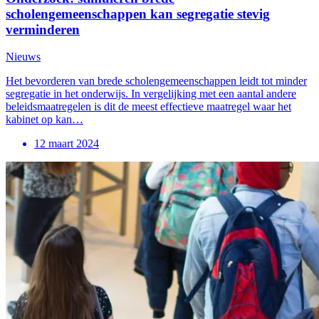
scholengemeenschappen kan segregatie stevig
verminderen
Nieuws
Het bevorderen van brede scholengemeenschappen leidt tot minder
segregatie in het onderwijs. In vergelijking met een aantal andere
beleidsmaatregelen is dit de meest effectieve maatregel waar het
kabinet op kan…
12 maart 2024