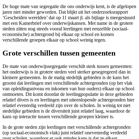
De hoge mate van segregatie die ons onderwijs kent, is de afgelopen
jaren niet minder geworden. Dat blijkt uit het onderzoeksrapport
‘Gescheiden werelden’ dat op 11 maart jl. als bijlage is meegestuurd
met een Kamerbrief over onderwijskansen. Met name in de grotere
steden zitten nog steeds vooral leerlingen met eenzelfde (sociaal-
economische) achtergrond bij elkaar op school en komen
verschillende groepen elkaar op school weinig tegen.
Grote verschillen tussen gemeenten
De mate van onderwijssegregatie verschilt sterk tussen gemeenten:
het onderwijs is in grotere steden veel sterker gesegregeerd dan in
kleinere gemeenten. In de matig stedelijk gebieden is de kans het
grootst dat leerlingen met verschillende achtergronden (op het vlak
van opleidingsniveau en inkomen van hun ouders) elkaar op school
ontmoeten. Dit komt doordat de leerlingpopulatie in deze gebieden
relatief divers is en leerlingen met uiteenlopende achtergronden hier
relatief evenredig verdeeld zijn over de scholen. In weinig tot niet
stedelijke gebieden is de diversiteit juist relatief laag, waardoor de
kans op interactie tussen verschillende groepen kleiner is.
In de grote steden zijn leerlingen met verschillende achtergronden
(op sociaal-economisch vlak) juist relatief onevenredig verdeeld
over scholen, waardoor er ook minder kans is dat ze elkaar