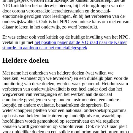
In het gesprek werden nadrukkelijk de kansen onderstreept die de
NPO-middelen het onderwijs bieden; bij het terugdringen van de
door corona veroorzaakte leerachterstanden en de sociaal-
emotionele gevolgen voor leerlingen, én bij het verbeteren van de
onderwijskwaliteit. Ook is het NPO een unieke kans om met en van
elkaar te leren in het onderwijs, zo werd benadrukt.
Er was echter ook veel kritiek op de huidige invulling van het NPO,
veelal in lijn met
het position paper dat de VO-raad naar de Kamer
stuurde, in aanloop naar het rontetafelgesprek
.
Heldere doelen
Met name het ontbreken van heldere doelen (wat willen we
bereiken, wanneer zijn we tevreden?) en een duidelijk plan voor de
monitoring van deze doelen, werden vaak genoemd. Het duurzaam
verbeteren van onderwijskwaliteit is een heel ander doel dan het
wegwerken van vertragingen en het werken aan de sociaal-
emotionele gevolgen en vergt andere instrumenten, een andere
looptijd en andere evaluatie, benadrukten de sprekers. De
wetenschappers pleitten voor een nationaal onderzoeksprogramma
op basis van heldere indicatoren op landelijk niveau, waarbij op
hoofdlijnen wordt gemonitord op sectorniveau en via reguliere
kanalen wordt gemonitord op schoolniveau. Ook de VO-raad pleit
voor duidelijke doelen en een solide monitoring van het programma.