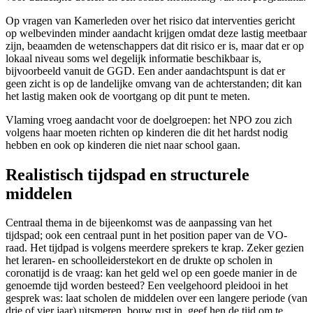
Op vragen van Kamerleden over het risico dat interventies gericht
op welbevinden minder aandacht krijgen omdat deze lastig meetbaar
zijn, beaamden de wetenschappers dat dit risico er is, maar dat er op
lokaal niveau soms wel degelijk informatie beschikbaar is,
bijvoorbeeld vanuit de GGD. Een ander aandachtspunt is dat er
geen zicht is op de landelijke omvang van de achterstanden; dit kan
het lastig maken ook de voortgang op dit punt te meten.
Vlaming vroeg aandacht voor de doelgroepen: het NPO zou zich
volgens haar moeten richten op kinderen die dit het hardst nodig
hebben en ook op kinderen die niet naar school gaan.
Realistisch tijdspad en structurele
middelen
Centraal thema in de bijeenkomst was de aanpassing van het
tijdspad; ook een centraal punt in het position paper van de VO-
raad. Het tijdpad is volgens meerdere sprekers te krap. Zeker gezien
het leraren- en schoolleiderstekort en de drukte op scholen in
coronatijd is de vraag: kan het geld wel op een goede manier in de
genoemde tijd worden besteed? Een veelgehoord pleidooi in het
gesprek was: laat scholen de middelen over een langere periode (van
drie of vier jaar) uitsmeren, bouw rust in, geef hen de tijd om te