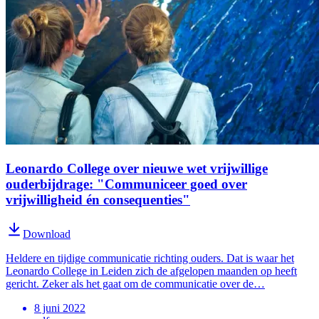
Leonardo College over nieuwe wet vrijwillige
ouderbijdrage: "Communiceer goed over
vrijwilligheid én consequenties"
Download
Heldere en tijdige communicatie richting ouders. Dat is waar het
Leonardo College in Leiden zich de afgelopen maanden op heeft
gericht. Zeker als het gaat om de communicatie over de…
8 juni 2022