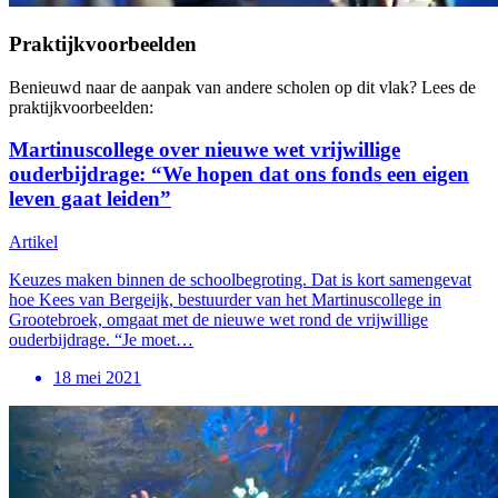
Praktijkvoorbeelden
Benieuwd naar de aanpak van andere scholen op dit vlak? Lees de
praktijkvoorbeelden:
Martinuscollege over nieuwe wet vrijwillige
ouderbijdrage: “We hopen dat ons fonds een eigen
leven gaat leiden”
Artikel
Keuzes maken binnen de schoolbegroting. Dat is kort samengevat
hoe Kees van Bergeijk, bestuurder van het Martinuscollege in
Grootebroek, omgaat met de nieuwe wet rond de vrijwillige
ouderbijdrage. “Je moet…
18 mei 2021